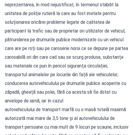
neprezentarea, în mod nejustificat, în termenul stabilit la
unitatea de poliţie rutieră la care au fost invitate pentru
soluţionarea oricărei probleme legate de calitatea de
participant la trafic sau de proprietar ori utilizator de vehicul;
pătrunderea pe drumurile publice modernizate cu un vehicul
care are pe roţi sau pe caroserie noroi ce se depune pe partea
carosabilă ori din care cad sau se scurg produse, substanţe
sau materiale ce pun în pericol siguranţa circulaţiei;
transportul animalelor pe locurile din faţă ale vehiculelor;
conducerea autovehiculului pe drumurile publice acoperite cu
zăpadă, gheaţă sau polei, fără ca acesta să fie dotat cu
anvelope de iarnă, iar în cazul
autovehiculului de transport marfă cu o masă totală maximă
autorizată mai mare de 3,5 tone şi al autovehiculului de
transport persoane cu mai mult de 9 locuri pe scaune, inclusiv