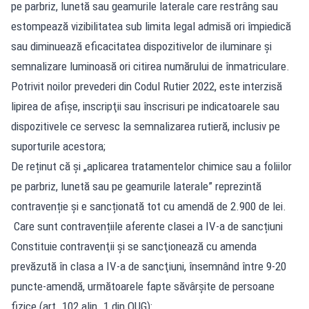
pe parbriz, lunetă sau geamurile laterale care restrâng sau
estompează vizibilitatea sub limita legal admisă ori împiedică
sau diminuează eficacitatea dispozitivelor de iluminare şi
semnalizare luminoasă ori citirea numărului de înmatriculare.
Potrivit noilor prevederi din Codul Rutier 2022, este interzisă
lipirea de afişe, inscripţii sau înscrisuri pe indicatoarele sau
dispozitivele ce servesc la semnalizarea rutieră, inclusiv pe
suporturile acestora;
De reținut că și „aplicarea tratamentelor chimice sau a foliilor
pe parbriz, lunetă sau pe geamurile laterale” reprezintă
contravenție și e sancționată tot cu amendă de 2.900 de lei.
Care sunt contravențiile aferente clasei a IV-a de sancțiuni
Constituie contravenţii şi se sancţionează cu amenda
prevăzută în clasa a IV-a de sancţiuni, însemnând între 9-20
puncte-amendă, următoarele fapte săvârşite de persoane
fizice (art. 102 alin. 1 din OUG):