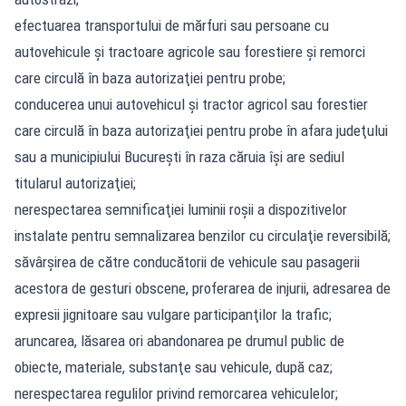
efectuarea transportului de mărfuri sau persoane cu
autovehicule şi tractoare agricole sau forestiere şi remorci
care circulă în baza autorizaţiei pentru probe;
conducerea unui autovehicul şi tractor agricol sau forestier
care circulă în baza autorizaţiei pentru probe în afara judeţului
sau a municipiului Bucureşti în raza căruia îşi are sediul
titularul autorizaţiei;
nerespectarea semnificaţiei luminii roşii a dispozitivelor
instalate pentru semnalizarea benzilor cu circulaţie reversibilă;
săvârşirea de către conducătorii de vehicule sau pasagerii
acestora de gesturi obscene, proferarea de injurii, adresarea de
expresii jignitoare sau vulgare participanţilor la trafic;
aruncarea, lăsarea ori abandonarea pe drumul public de
obiecte, materiale, substanţe sau vehicule, după caz;
nerespectarea regulilor privind remorcarea vehiculelor;