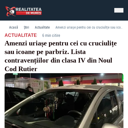
Acasă
Știri
Actualitate
Amenzi uriașe pentru cei cu cruciulițe sau icoane pe parbriz. Lista contravențiilor din clasa IV din Noul Cod Rutier
·
ACTUALITATE
6 min citire
Amenzi uriașe pentru cei cu cruciulițe
sau icoane pe parbriz. Lista
contravențiilor din clasa IV din Noul
Cod Rutier