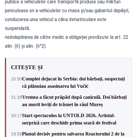
publice a vehiculelor care transportă produse sau mărfuri
periculoase ori a vehiculelor cu masa şi/sau gabaritul depăşit;
conducerea unui vehicul a cărui înmatriculare este
suspendată;
neîndeplinirea de către medic a obligației prevăzute la art. 22
alin. (6) și alin. (6^2).
CITEȘTE ȘI
Complot dejucat în Serbia: doi bărbați, suspectați
15:50
că plănuiau asasinarea lui Vučić
Vremea a făcut prăpăd după caniculă. Doi bărbați
21:39
au murit loviți de trăsnet în râul Mureș
Start spectaculos la UNTOLD 2026. Artistul-
20:17
surpriză care deschide prima seară de festival
Planul decisiv pentru salvarea Reactorului 2 de la
19:56