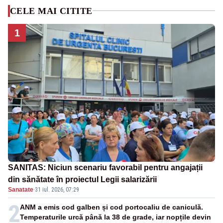
CELE MAI CITITE
1
SANITAS: Niciun scenariu favorabil pentru angajații
din sănătate în proiectul Legii salarizării
Sanatate
·
31 iul. 2026, 07:29
2
ANM a emis cod galben și cod portocaliu de caniculă.
Temperaturile urcă până la 38 de grade, iar nopțile devin