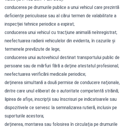
conducerea pe drumurile publice a unui vehicul care prezintă
deficiențe periculoase sau al cărui termen de valabilitate a
inspecției tehnice periodice a expirat;
conducerea unui vehicul cu tracţiune animală neînregistrat;
neefectuarea radierii vehiculelor din evidenta, în cazurile şi
termenele prevăzute de lege;
conducerea unui autovehicul destinat transportului public de
persoane sau de mărfuri fără a deţine atestatul profesional;
neefectuarea verificării medicale periodice;
deţinerea simultană a două permise de conducere naţionale,
dintre care unul eliberat de o autoritate competentă străină;
lipirea de afişe, inscripţii sau înscrisuri pe indicatoarele sau
dispozitivele ce servesc la semnalizarea rutieră, inclusiv pe
suporturile acestora;
deţinerea, montarea sau folosirea în circulaţia pe drumurile