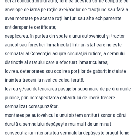
cel al conducătorului auto, fără ca acestea să fie echipate cu
anvelope de iarnă pe roţile axei/axelor de tracţiune sau fără a
avea montate pe aceste roţi lanţuri sau alte echipamente
antiderapante certificate;
neaplicarea, în partea din spate a unui autovehicul şi tractor
agricol sau forestier înmatriculat într-un stat care nu este
semnatar al Convenţiei asupra circulaţiei rutiere, a semnului
distinctiv al statului care a efectuat înmatricularea;
lovirea, deteriorarea sau ocolirea porţilor de gabarit instalate
înaintea trecerii la nivel cu calea ferată;
lovirea şi/sau deteriorarea pasajelor superioare de pe drumurile
publice, prin nerespectarea gabaritului de liberă trecere
semnalizat corespunzător;
montarea pe autovehicul a unui sistem antifurt sonor a cărui
durată a semnalului depăşeşte mai mult de un minut
consecutiv, iar intensitatea semnalului depăşeşte pragul fonic