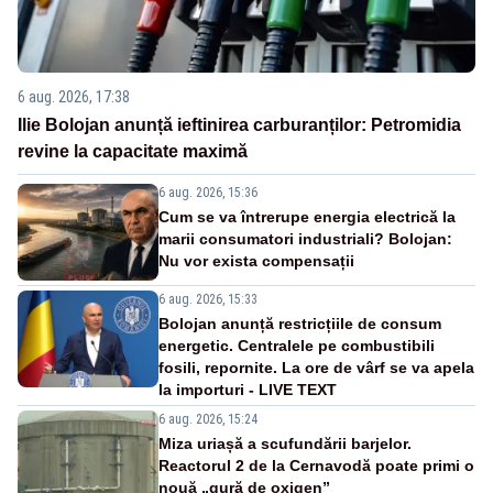
6 aug. 2026, 17:38
Ilie Bolojan anunță ieftinirea carburanților: Petromidia
revine la capacitate maximă
6 aug. 2026, 15:36
Cum se va întrerupe energia electrică la
marii consumatori industriali? Bolojan:
Nu vor exista compensații
6 aug. 2026, 15:33
Bolojan anunță restricțiile de consum
energetic. Centralele pe combustibili
fosili, repornite. La ore de vârf se va apela
la importuri - LIVE TEXT
6 aug. 2026, 15:24
Miza uriașă a scufundării barjelor.
Reactorul 2 de la Cernavodă poate primi o
nouă „gură de oxigen”