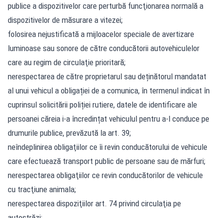
publice a dispozitivelor care perturbă funcţionarea normală a
dispozitivelor de măsurare a vitezei;
folosirea nejustificată a mijloacelor speciale de avertizare
luminoase sau sonore de către conducătorii autovehiculelor
care au regim de circulaţie prioritară;
nerespectarea de către proprietarul sau deținătorul mandatat
al unui vehicul a obligației de a comunica, în termenul indicat în
cuprinsul solicitării poliției rutiere, datele de identificare ale
persoanei căreia i-a încredințat vehiculul pentru a-l conduce pe
drumurile publice, prevăzută la art. 39;
neîndeplinirea obligaţiilor ce îi revin conducătorului de vehicule
care efectuează transport public de persoane sau de mărfuri;
nerespectarea obligaţiilor ce revin conducătorilor de vehicule
cu tracţiune animala;
nerespectarea dispoziţiilor art. 74 privind circulaţia pe
autostrăzi;