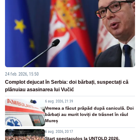
24 feb. 2026, 15:50
Complot dejucat în Serbia: doi bărbați, suspectați că
plănuiau asasinarea lui Vučić
6 aug. 2026, 21:39
Vremea a făcut prăpăd după caniculă. Doi
bărbați au murit loviți de trăsnet în râul
Mureș
6 aug. 2026, 20:17
Start spectaculos la UNTOLD 2026.