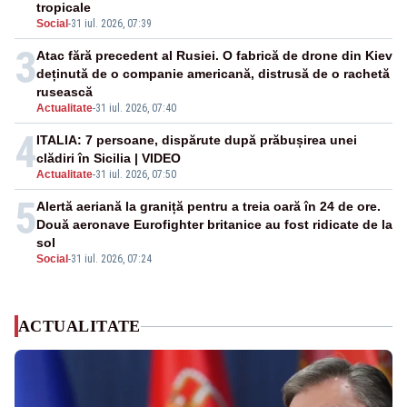
tropicale
Social
-
31 iul. 2026, 07:39
3
Atac fără precedent al Rusiei. O fabrică de drone din Kiev
deținută de o companie americană, distrusă de o rachetă
rusească
Actualitate
-
31 iul. 2026, 07:40
4
ITALIA: 7 persoane, dispărute după prăbușirea unei
clădiri în Sicilia | VIDEO
Actualitate
-
31 iul. 2026, 07:50
5
Alertă aeriană la graniță pentru a treia oară în 24 de ore.
Două aeronave Eurofighter britanice au fost ridicate de la
sol
Social
-
31 iul. 2026, 07:24
ACTUALITATE