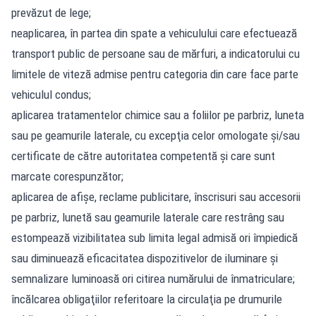
prevăzut de lege;
neaplicarea, în partea din spate a vehiculului care efectuează
transport public de persoane sau de mărfuri, a indicatorului cu
limitele de viteză admise pentru categoria din care face parte
vehiculul condus;
aplicarea tratamentelor chimice sau a foliilor pe parbriz, luneta
sau pe geamurile laterale, cu excepţia celor omologate şi/sau
certificate de către autoritatea competentă şi care sunt
marcate corespunzător;
aplicarea de afişe, reclame publicitare, înscrisuri sau accesorii
pe parbriz, lunetă sau geamurile laterale care restrâng sau
estompează vizibilitatea sub limita legal admisă ori împiedică
sau diminuează eficacitatea dispozitivelor de iluminare şi
semnalizare luminoasă ori citirea numărului de înmatriculare;
încălcarea obligaţiilor referitoare la circulaţia pe drumurile