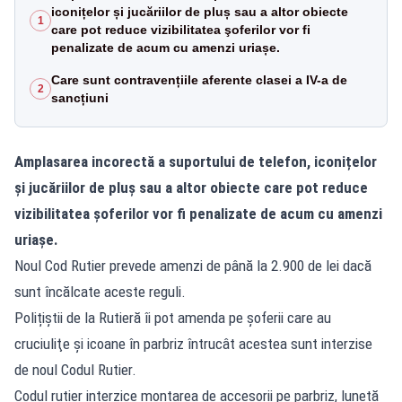
iconițelor și jucăriilor de pluș sau a altor obiecte
1
care pot reduce vizibilitatea şoferilor vor fi
penalizate de acum cu amenzi uriașe.
Care sunt contravențiile aferente clasei a IV-a de
2
sancțiuni
Amplasarea incorectă a suportului de telefon, iconițelor
și jucăriilor de pluș sau a altor obiecte care pot reduce
vizibilitatea şoferilor vor fi penalizate de acum cu amenzi
uriașe.
Noul Cod Rutier prevede amenzi de până la 2.900 de lei dacă
sunt încălcate aceste reguli.
Polițiștii de la Rutieră îi pot amenda pe șoferii care au
cruciuliţe și icoane în parbriz întrucât acestea sunt interzise
de noul Codul Rutier.
Codul rutier interzice montarea de accesorii pe parbriz, lunetă