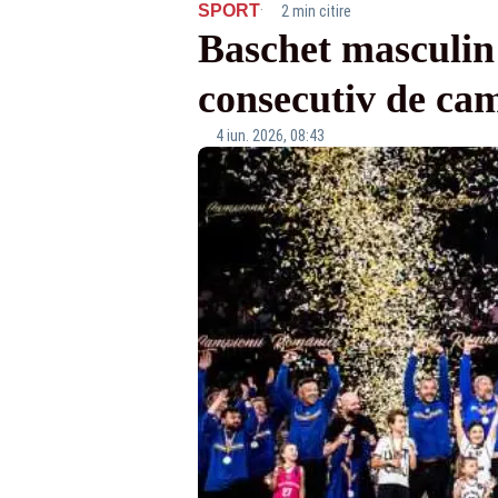
·
SPORT
2 min citire
Baschet masculin:
consecutiv de ca
4 iun. 2026, 08:43