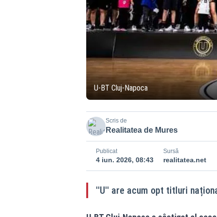
U-BT Cluj-Napoca
Scris de
Realitatea de Mures
Publicat
Sursă
4 iun. 2026, 08:43
realitatea.net
''U'' are acum opt titluri națio