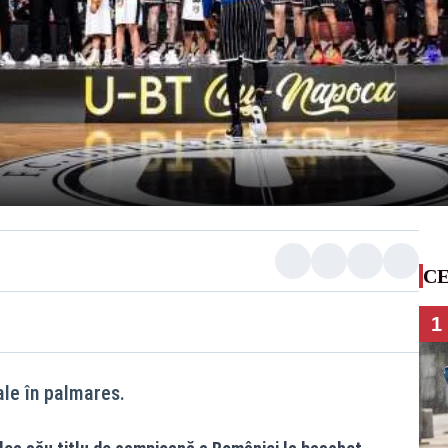
CE
1
nale în palmares.