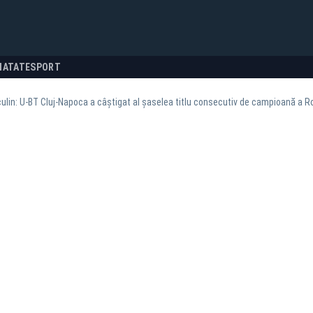
NATATE
SPORT
lin: U-BT Cluj-Napoca a câștigat al șaselea titlu consecutiv de campioană a R