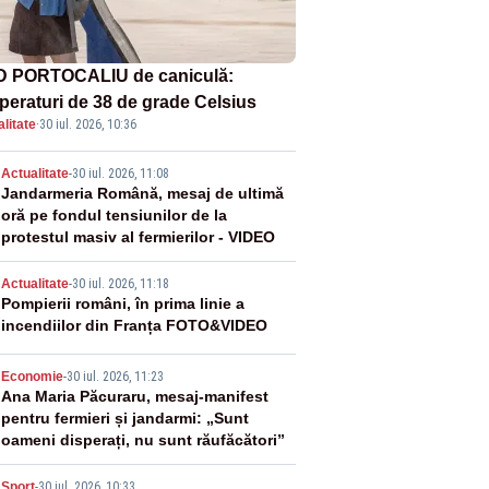
 PORTOCALIU de caniculă:
peraturi de 38 de grade Celsius
litate
·
30 iul. 2026, 10:36
2
Actualitate
-
30 iul. 2026, 11:08
Jandarmeria Română, mesaj de ultimă
oră pe fondul tensiunilor de la
protestul masiv al fermierilor - VIDEO
3
Actualitate
-
30 iul. 2026, 11:18
Pompierii români, în prima linie a
incendiilor din Franța FOTO&VIDEO
4
Economie
-
30 iul. 2026, 11:23
Ana Maria Păcuraru, mesaj-manifest
pentru fermieri și jandarmi: „Sunt
oameni disperați, nu sunt răufăcători”
Sport
-
30 iul. 2026, 10:33