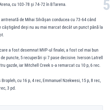
Arena, cu 103-78 și 74-72 în BTarena.
ipa antrenată de Mihai Silvășan conducea cu 73-64 când
e câștigând deși nu au mai marcat decât un punct până la
pt.
care a fost desemnat MVP-ul finalei, a fost cel mai bun
 de puncte, 5 recuperări și 7 pase decisive. Iverson Latrell
ru gazde, iar Mitchell Creek s-a remarcat cu 10 p, 6 rec.
 Bropleh, cu 16 p, 4 rec, Emmanuel Nzekwesi, 15 p, 8 rec,
rec, 3 pd.