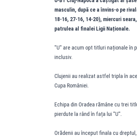
U-BT Cluj-Napoca a câștigat al șase
masculin, după ce a învins-o pe riv
18-16, 27-16, 14-20), miercuri seara,
patrulea al finalei Ligii Naționale.
''U'' are acum opt titluri naționale î
inclusiv.
Clujenii au realizat astfel tripla în
Cupa României.
Echipa din Oradea rămâne cu trei titl
pierdute la rând în fața lui ''U''.
Orădenii au început finala cu dreptul,