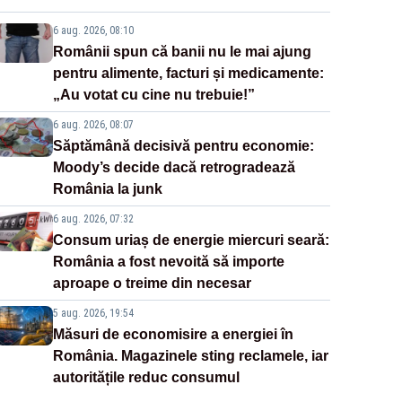
6 aug. 2026, 08:10
Românii spun că banii nu le mai ajung
pentru alimente, facturi și medicamente:
„Au votat cu cine nu trebuie!”
6 aug. 2026, 08:07
Săptămână decisivă pentru economie:
Moody’s decide dacă retrogradează
România la junk
6 aug. 2026, 07:32
Consum uriaș de energie miercuri seară:
România a fost nevoită să importe
aproape o treime din necesar
5 aug. 2026, 19:54
Măsuri de economisire a energiei în
România. Magazinele sting reclamele, iar
autoritățile reduc consumul