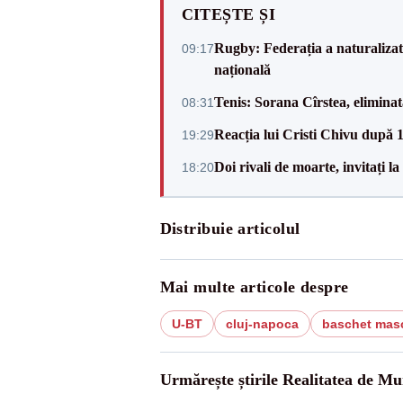
CITEȘTE ȘI
Rugby: Federația a naturalizat 
09:17
națională
Tenis: Sorana Cîrstea, elimina
08:31
Reacția lui Cristi Chivu după 
19:29
Doi rivali de moarte, invitați 
18:20
Distribuie articolul
Mai multe articole despre
U-BT
cluj-napoca
baschet mas
Urmărește știrile Realitatea de Mu