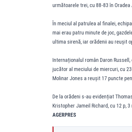
următoarele trei, cu 88-83 în Oradea 
În meciul al patrulea al finalei, ech
mai erau patru minute de joc, gazdel
ultima sirenă, iar orădenii au reușit o
Internaționalul român Daron Russell, 
jucător al meciului de miercuri, cu 23
Molinar Jones a reușit 17 puncte pent
De la orădeni s-au evidențiat Thomas
Kristopher Jameil Richard, cu 12 p, 3 
AGERPRES