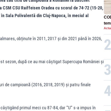
lea său titlu de campioană a României la baschet
ala CSM CSU Raiffeisen Oradea cu scorul de 74-72 (15-20,
 în Sala Polivalentă din Cluj-Napoca, în meciul al
COD
tem
Actua
n palmares, obținute în 2011, 2017 și din 2021 până în 2026,
 acest sezon, după ce au mai câștigat Supercupa României și
uri de campioană (2016, 2018, 2019) și patru finale
 câștigând primul meci cu 87-84, dar ''U'' s-a impus în