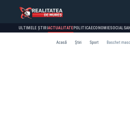
ULTIMELE ȘTIRI
ACTUALITATE
POLITICA
ECONOMIE
SOCIAL
SA
Acasă
Știri
Sport
Baschet mascu