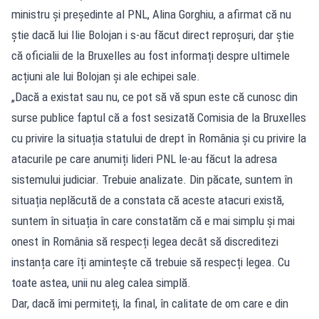
ministru și președinte al PNL, Alina Gorghiu, a afirmat că nu
știe dacă lui Ilie Bolojan i s-au făcut direct reproșuri, dar știe
că oficialii de la Bruxelles au fost informați despre ultimele
acțiuni ale lui Bolojan și ale echipei sale.
„Dacă a existat sau nu, ce pot să vă spun este că cunosc din
surse publice faptul că a fost sesizată Comisia de la Bruxelles
cu privire la situația statului de drept în România și cu privire la
atacurile pe care anumiți lideri PNL le-au făcut la adresa
sistemului judiciar. Trebuie analizate. Din păcate, suntem în
situația neplăcută de a constata că aceste atacuri există,
suntem în situația în care constatăm că e mai simplu și mai
onest în România să respecți legea decât să discreditezi
instanța care îți amintește că trebuie să respecți legea. Cu
toate astea, unii nu aleg calea simplă.
Dar, dacă îmi permiteți, la final, în calitate de om care e din