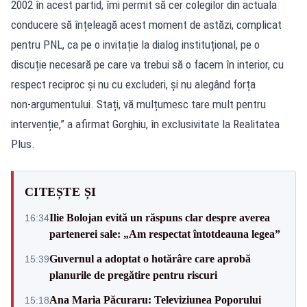
2002 în acest partid, îmi permit să cer colegilor din actuala
conducere să înțeleagă acest moment de astăzi, complicat
pentru PNL, ca pe o invitație la dialog instituțional, pe o
discuție necesară pe care va trebui să o facem în interior, cu
respect reciproc și nu cu excluderi, și nu alegând forța
non‑argumentului. Stați, vă mulțumesc tare mult pentru
intervenție,” a afirmat Gorghiu, în exclusivitate la Realitatea
Plus.
CITEȘTE ȘI
Ilie Bolojan evită un răspuns clar despre averea
16:34
partenerei sale: „Am respectat întotdeauna legea”
Guvernul a adoptat o hotărâre care aprobă
15:39
planurile de pregătire pentru riscuri
Ana Maria Păcuraru: Televiziunea Poporului
15:18