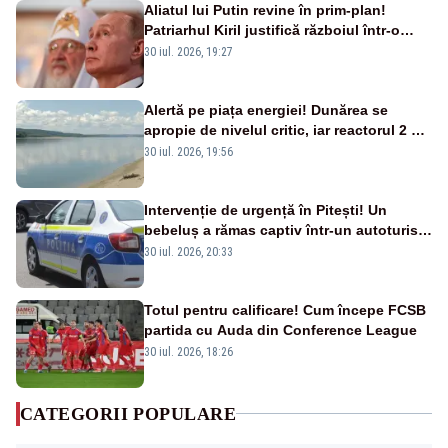
Aliatul lui Putin revine în prim-plan!
Patriarhul Kiril justifică războiul într-o
nouă carte
30 iul. 2026, 19:27
Alertă pe piața energiei! Dunărea se
apropie de nivelul critic, iar reactorul 2 de
la Cernavodă ar putea fi oprit
30 iul. 2026, 19:56
Intervenție de urgență în Pitești! Un
bebeluș a rămas captiv într-un autoturism
din cauza unei defecțiuni
30 iul. 2026, 20:33
Totul pentru calificare! Cum începe FCSB
partida cu Auda din Conference League
30 iul. 2026, 18:26
CATEGORII POPULARE