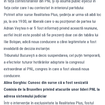
în fața contestatarilor din PNL și își asumă public eșecul în
fața celor care l-au contestat în interiorul partidului.
Potrivit altor surse Realitatea Plus, ședința ar urma să aibă loc
joi, la ora 19:00, iar liberalii care s-au poziționat de partea lui
Adrian Veștea n-ar fi fost informați privind această reuniune,
astfel încât este posibil să fie prezenți doar cei din tabăra lui
Ilie Bolojan, adică noua conducere a cărei legitimitate a fost
invalidată de decizia instanței.
Tribunalul București a decis suspendarea, cel puțin temporară,
a efectelor tuturor hotărârilor adoptate la congresul
extraordinar al PNL, congres în care a fost aleasă noua
conducere.
Alina Gorghiu: Cunosc din surse că a fost sesizată
Comisia de la Bruxelles privind atacurile unor lideri PNL la
adresa sistemului judiciar
Într-o intervenție în exclusivitate la Realitatea Plus, fostul