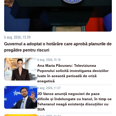
6 aug. 2026, 15:39
Guvernul a adoptat o hotărâre care aprobă planurile de
pregătire pentru riscuri
6 aug. 2026, 15:18
Ana Maria Păcuraru: Televiziunea
Poporului solicită investigarea deciziilor
luate în această perioadă de criză
enegetică
6 aug. 2026, 11:27
JD Vance anunță negocieri de pace
dificile și îndelungate cu Iranul, în timp ce
Teheranul neagă existența discuțiilor cu
SUA