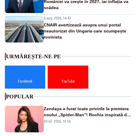
României va crește în 2027, iar inflația va
scădea
6 aug. 2026, 14:43
CNAIR avertizează asupra unui portal
neautorizat din Ungaria care scumpește
rovinieta
URMĂREȘTE-NE PE
Facebook
YouTube
POPULAR
Zendaya a furat toate privirile la premiera
noului „Spider-Man”! Rochia inspirată de
pânza de păianjen a făcut senzație
30 iul. 2026, 18:56