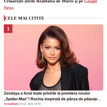
Urmărește știrile Realitatea de Mures și pe
Google
News
CELE MAI CITITE
1
Zendaya a furat toate privirile la premiera noului
„Spider-Man”! Rochia inspirată de pânza de păianjen a
Actualitate
·
30 iul. 2026, 18:56
făcut senzație