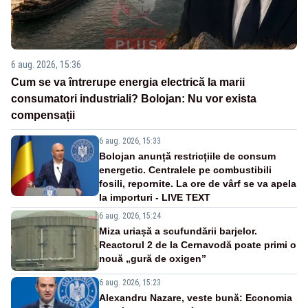
6 aug. 2026, 15:36
Cum se va întrerupe energia electrică la marii
consumatori industriali? Bolojan: Nu vor exista
compensații
6 aug. 2026, 15:33
Bolojan anunță restricțiile de consum
energetic. Centralele pe combustibili
fosili, repornite. La ore de vârf se va apela
la importuri - LIVE TEXT
6 aug. 2026, 15:24
Miza uriașă a scufundării barjelor.
Reactorul 2 de la Cernavodă poate primi o
nouă „gură de oxigen”
6 aug. 2026, 15:23
Alexandru Nazare, veste bună: Economia