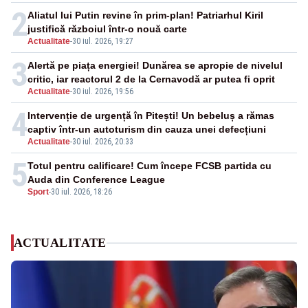
2
Aliatul lui Putin revine în prim-plan! Patriarhul Kiril
justifică războiul într-o nouă carte
Actualitate
-
30 iul. 2026, 19:27
3
Alertă pe piața energiei! Dunărea se apropie de nivelul
critic, iar reactorul 2 de la Cernavodă ar putea fi oprit
Actualitate
-
30 iul. 2026, 19:56
4
Intervenție de urgență în Pitești! Un bebeluș a rămas
captiv într-un autoturism din cauza unei defecțiuni
Actualitate
-
30 iul. 2026, 20:33
5
Totul pentru calificare! Cum începe FCSB partida cu
Auda din Conference League
Sport
-
30 iul. 2026, 18:26
ACTUALITATE