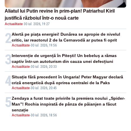
Aliatul lui Putin revine în prim-plan! Patriarhul Kiril
justifică războiul într-o nouă carte
Actualitate
·
30 iul. 2026, 19:27
2
Alertă pe piața energiei! Dunărea se apropie de nivelul
critic, iar reactorul 2 de la Cernavodă ar putea fi oprit
Actualitate
-
30 iul. 2026, 19:56
3
Intervenție de urgență în Pitești! Un bebeluș a rămas
captiv într-un autoturism din cauza unei defecțiuni
Actualitate
-
30 iul. 2026, 20:33
4
Situație fără precedent în Ungaria! Peter Magyar declară
criză energetică după oprirea centralei de la Paks
Actualitate
-
30 iul. 2026, 20:45
5
Zendaya a furat toate privirile la premiera noului „Spider-
Man”! Rochia inspirată de pânza de păianjen a făcut
senzație
Actualitate
-
30 iul. 2026, 18:56