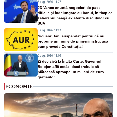
6 aug. 2026, 11:27
JD Vance anunță negocieri de pace
dificile și îndelungate cu Iranul, în timp ce
Teheranul neagă existența discuțiilor cu
SUA
6 aug. 2026, 11:24
Nicușor Dan, suspendat pentru că nu
propune un nume de prim-ministru, așa
cum prevede Constituția!
6 aug. 2026, 11:05
Zi decisivă la Înalta Curte. Guvernul
Bolojan află astăzi dacă trebuie să
plătească aproape un miliard de euro
grefierilor
ECONOMIE