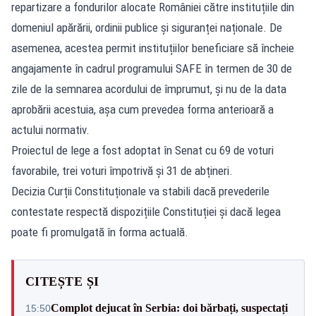
repartizare a fondurilor alocate României către instituțiile din
domeniul apărării, ordinii publice și siguranței naționale. De
asemenea, acestea permit instituțiilor beneficiare să încheie
angajamente în cadrul programului SAFE în termen de 30 de
zile de la semnarea acordului de împrumut, și nu de la data
aprobării acestuia, așa cum prevedea forma anterioară a
actului normativ.
Proiectul de lege a fost adoptat în Senat cu 69 de voturi
favorabile, trei voturi împotrivă și 31 de abțineri.
Decizia Curții Constituționale va stabili dacă prevederile
contestate respectă dispozițiile Constituției și dacă legea
poate fi promulgată în forma actuală.
CITEȘTE ȘI
Complot dejucat în Serbia: doi bărbați, suspectați
15:50