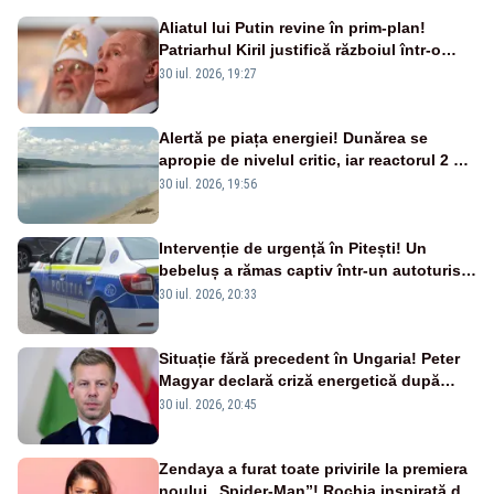
Aliatul lui Putin revine în prim-plan!
Patriarhul Kiril justifică războiul într-o
nouă carte
30 iul. 2026, 19:27
Alertă pe piața energiei! Dunărea se
apropie de nivelul critic, iar reactorul 2 de
la Cernavodă ar putea fi oprit
30 iul. 2026, 19:56
Intervenție de urgență în Pitești! Un
bebeluș a rămas captiv într-un autoturism
din cauza unei defecțiuni
30 iul. 2026, 20:33
Situație fără precedent în Ungaria! Peter
Magyar declară criză energetică după
oprirea centralei de la Paks
30 iul. 2026, 20:45
Zendaya a furat toate privirile la premiera
noului „Spider-Man”! Rochia inspirată de