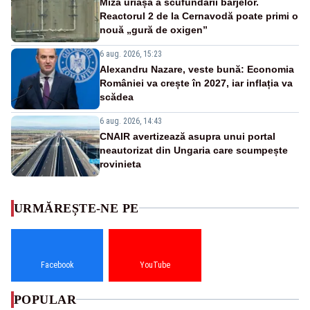
Miza uriașă a scufundării barjelor.
Reactorul 2 de la Cernavodă poate primi o
nouă „gură de oxigen”
6 aug. 2026, 15:23
Alexandru Nazare, veste bună: Economia
României va crește în 2027, iar inflația va
scădea
6 aug. 2026, 14:43
CNAIR avertizează asupra unui portal
neautorizat din Ungaria care scumpește
rovinieta
URMĂREȘTE-NE PE
Facebook
YouTube
POPULAR