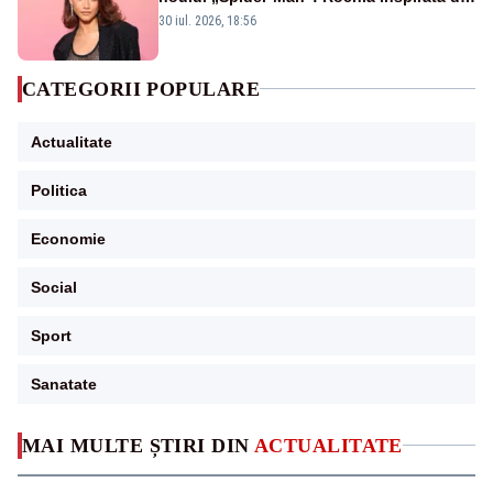
pânza de păianjen a făcut senzație
30 iul. 2026, 18:56
CATEGORII POPULARE
Actualitate
Politica
Economie
Social
Sport
Sanatate
MAI MULTE ȘTIRI DIN
ACTUALITATE