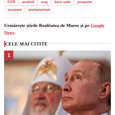
CCR
analiză
oug
bani safe
program
sesizare
parlamentari
Urmărește știrile Realitatea de Mures și pe
Google
News
CELE MAI CITITE
1