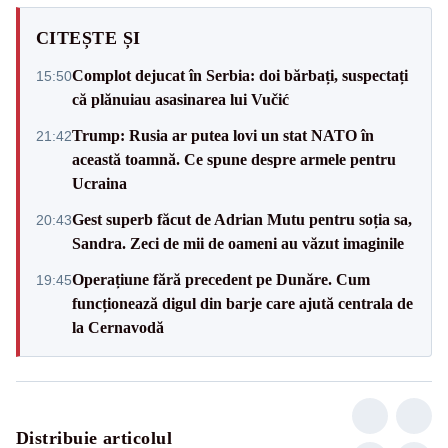
CITEȘTE ȘI
Complot dejucat în Serbia: doi bărbați, suspectați
15:50
că plănuiau asasinarea lui Vučić
Trump: Rusia ar putea lovi un stat NATO în
21:42
această toamnă. Ce spune despre armele pentru
Ucraina
Gest superb făcut de Adrian Mutu pentru soția sa,
20:43
Sandra. Zeci de mii de oameni au văzut imaginile
Operațiune fără precedent pe Dunăre. Cum
19:45
funcționează digul din barje care ajută centrala de
la Cernavodă
Distribuie articolul