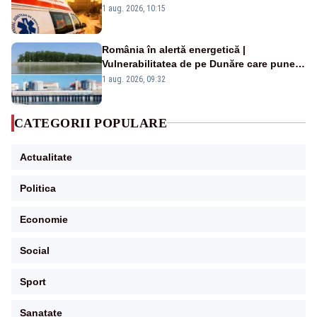
duminică. Temperaturile urcă spre 40°C
1 aug. 2026, 10:15
România în alertă energetică |
Vulnerabilitatea de pe Dunăre care pune
în pericol Centrala Cernavodă era
1 aug. 2026, 09:32
cunoscută de pe vremea lui Ceaușescu
CATEGORII POPULARE
Actualitate
Politica
Economie
Social
Sport
Sanatate