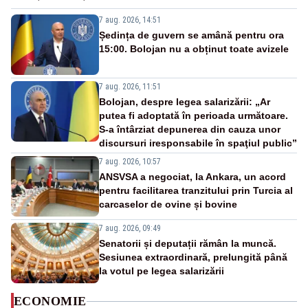
7 aug. 2026, 14:51
Ședința de guvern se amână pentru ora
15:00. Bolojan nu a obținut toate avizele
7 aug. 2026, 11:51
Bolojan, despre legea salarizării: „Ar
putea fi adoptată în perioada următoare.
S-a întârziat depunerea din cauza unor
discursuri iresponsabile în spaţiul public”
7 aug. 2026, 10:57
ANSVSA a negociat, la Ankara, un acord
pentru facilitarea tranzitului prin Turcia al
carcaselor de ovine și bovine
7 aug. 2026, 09:49
Senatorii și deputații rămân la muncă.
Sesiunea extraordinară, prelungită până
la votul pe legea salarizării
ECONOMIE