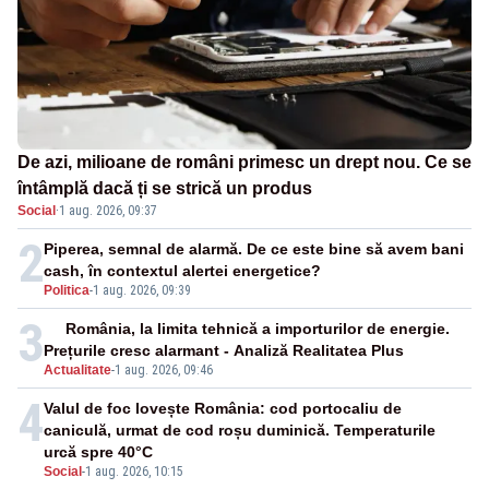
De azi, milioane de români primesc un drept nou. Ce se
întâmplă dacă ți se strică un produs
Social
·
1 aug. 2026, 09:37
2
Piperea, semnal de alarmă. De ce este bine să avem bani
cash, în contextul alertei energetice?
Politica
-
1 aug. 2026, 09:39
3
România, la limita tehnică a importurilor de energie.
Prețurile cresc alarmant - Analiză Realitatea Plus
Actualitate
-
1 aug. 2026, 09:46
4
Valul de foc lovește România: cod portocaliu de
caniculă, urmat de cod roșu duminică. Temperaturile
urcă spre 40°C
Social
-
1 aug. 2026, 10:15