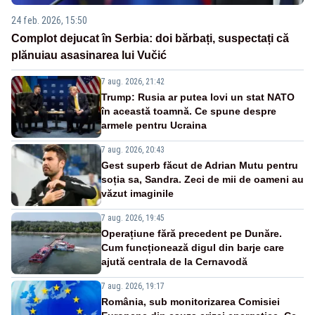
24 feb. 2026, 15:50
Complot dejucat în Serbia: doi bărbați, suspectați că
plănuiau asasinarea lui Vučić
7 aug. 2026, 21:42
Trump: Rusia ar putea lovi un stat NATO
în această toamnă. Ce spune despre
armele pentru Ucraina
7 aug. 2026, 20:43
Gest superb făcut de Adrian Mutu pentru
soția sa, Sandra. Zeci de mii de oameni au
văzut imaginile
7 aug. 2026, 19:45
Operațiune fără precedent pe Dunăre.
Cum funcționează digul din barje care
ajută centrala de la Cernavodă
7 aug. 2026, 19:17
România, sub monitorizarea Comisiei