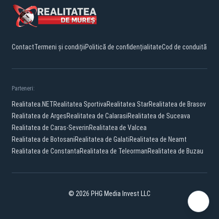
Contact
Termeni și condiții
Politică de confidențialitate
Cod de conduită
Parteneri:
Realitatea.NET
Realitatea Sportiva
Realitatea Star
Realitatea de Brasov
Realitatea de Arges
Realitatea de Calarasi
Realitatea de Suceava
Realitatea de Caras-Severin
Realitatea de Valcea
Realitatea de Botosani
Realitatea de Galati
Realitatea de Neamt
Realitatea de Constanta
Realitatea de Teleorman
Realitatea de Buzau
© 2026 PHG Media Invest LLC
Facebook
YouTube