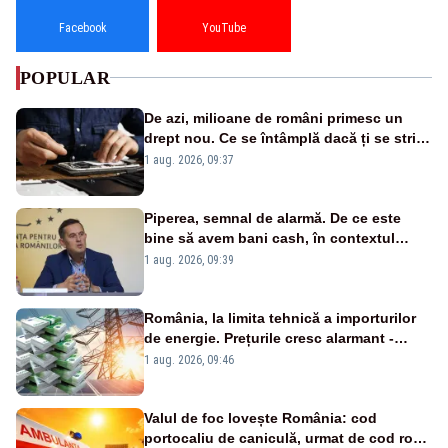
Facebook
YouTube
POPULAR
De azi, milioane de români primesc un
drept nou. Ce se întâmplă dacă ți se strică
un produs
1 aug. 2026, 09:37
Piperea, semnal de alarmă. De ce este
bine să avem bani cash, în contextul
alertei energetice?
1 aug. 2026, 09:39
România, la limita tehnică a importurilor
de energie. Prețurile cresc alarmant -
Analiză Realitatea Plus
1 aug. 2026, 09:46
Valul de foc lovește România: cod
portocaliu de caniculă, urmat de cod roșu