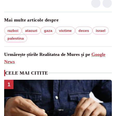
Mai multe articole despre
razboi
atacuri
gaza
victime
deces
israel
palestina
Urmărește știrile Realitatea de Mures și pe
Google
News
CELE MAI CITITE
1