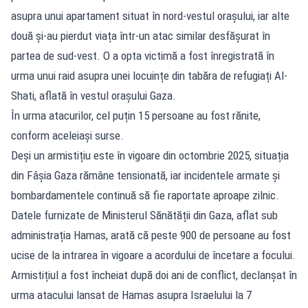
asupra unui apartament situat în nord-vestul orașului, iar alte
două și-au pierdut viața într-un atac similar desfășurat în
partea de sud-vest. O a opta victimă a fost înregistrată în
urma unui raid asupra unei locuințe din tabăra de refugiați Al-
Shati, aflată în vestul orașului Gaza.
În urma atacurilor, cel puțin 15 persoane au fost rănite,
conform aceleiași surse.
Deși un armistițiu este în vigoare din octombrie 2025, situația
din Fâșia Gaza rămâne tensionată, iar incidentele armate și
bombardamentele continuă să fie raportate aproape zilnic.
Datele furnizate de Ministerul Sănătății din Gaza, aflat sub
administrația Hamas, arată că peste 900 de persoane au fost
ucise de la intrarea în vigoare a acordului de încetare a focului.
Armistițiul a fost încheiat după doi ani de conflict, declanșat în
urma atacului lansat de Hamas asupra Israelului la 7