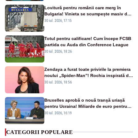
Lovitură pentru românii care merg în
Bulgaria! Vinieta se scumpește masiv de
la 1 august
30 iul. 2026, 17:15
Totul pentru calificare! Cum începe FCSB
partida cu Auda din Conference League
30 iul. 2026, 18:26
Zendaya a furat toate privirile la premiera
noului „Spider-Man”! Rochia inspirată de
pânza de păianjen a făcut senzație
30 iul. 2026, 18:56
Bruxelles aprobă o nouă tranșă uriașă
pentru Ucraina! Miliarde de euro pentru
armament și apărare
30 iul. 2026, 16:19
CATEGORII POPULARE