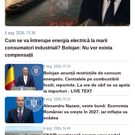
6 aug. 2026, 15:36
Cum se va întrerupe energia electrică la marii
consumatori industriali? Bolojan: Nu vor exista
compensații
6 aug. 2026, 15:33
Bolojan anunță restricțiile de consum
energetic. Centralele pe combustibili
fosili, repornite. La ore de vârf se va apela
la importuri - LIVE TEXT
6 aug. 2026, 15:23
Alexandru Nazare, veste bună: Economia
României va crește în 2027, iar inflația va
scădea
6 aug. 2026, 14:43
CNAIR avertizează asupra unui portal