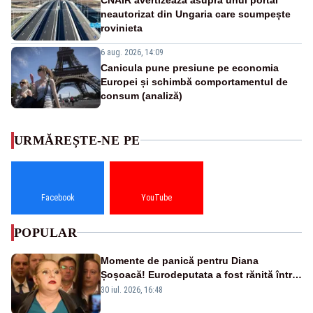
neautorizat din Ungaria care scumpește
rovinieta
6 aug. 2026, 14:09
Canicula pune presiune pe economia
Europei și schimbă comportamentul de
consum (analiză)
URMĂREȘTE-NE PE
Facebook
YouTube
POPULAR
Momente de panică pentru Diana
Șoșoacă! Eurodeputata a fost rănită într-
un accident rutier
30 iul. 2026, 16:48