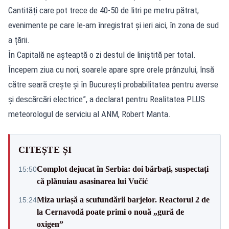
Cantități care pot trece de 40-50 de litri pe metru pătrat,
evenimente pe care le-am înregistrat și ieri aici, în zona de sud
a țării.
În Capitală ne așteaptă o zi destul de liniștită per total.
Începem ziua cu nori, soarele apare spre orele prânzului, însă
către seară crește și în București probabilitatea pentru averse
și descărcări electrice”, a declarat pentru Realitatea PLUS
meteorologul de serviciu al ANM, Robert Manta.
CITEȘTE ȘI
Complot dejucat în Serbia: doi bărbați, suspectați
15:50
că plănuiau asasinarea lui Vučić
Miza uriașă a scufundării barjelor. Reactorul 2 de
15:24
la Cernavodă poate primi o nouă „gură de
oxigen”