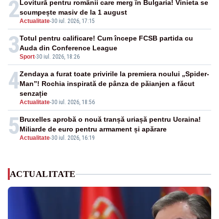
2
Lovitură pentru românii care merg în Bulgaria! Vinieta se
scumpește masiv de la 1 august
Actualitate
-
30 iul. 2026, 17:15
3
Totul pentru calificare! Cum începe FCSB partida cu
Auda din Conference League
Sport
-
30 iul. 2026, 18:26
4
Zendaya a furat toate privirile la premiera noului „Spider-
Man”! Rochia inspirată de pânza de păianjen a făcut
senzație
Actualitate
-
30 iul. 2026, 18:56
5
Bruxelles aprobă o nouă tranșă uriașă pentru Ucraina!
Miliarde de euro pentru armament și apărare
Actualitate
-
30 iul. 2026, 16:19
ACTUALITATE