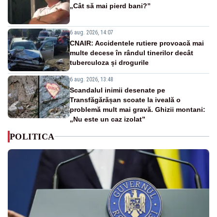
„Cât să mai pierd bani?”
6 aug. 2026, 14:07
CNAIR: Accidentele rutiere provoacă mai
multe decese în rândul tinerilor decât
tuberculoza și drogurile
6 aug. 2026, 13:48
Scandalul inimii desenate pe
Transfăgărășan scoate la iveală o
problemă mult mai gravă. Ghizii montani:
„Nu este un caz izolat”
POLITICA