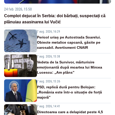
24 feb. 2026, 15:50
Complot dejucat în Serbia: doi bărbați, suspectați că
plănuiau asasinarea lui Vučić
7 aug. 2026, 16:29
Pericol uriaș pe Autostrada Soarelui.
Obiecte metalice capcană, găsite pe
carosabil. Avertisment CNAIR
7 aug. 2026, 15:38
Vedeta de la Survivor, mărturisire
emoționantă după moartea lui Mircea
Lucescu: „Am plâns”
7 aug. 2026, 15:26
PSD, replică dură pentru Bolojan:
„România este într-o situație de forță
majoră”
7 aug. 2026, 14:41
Directoarea care a delapidat peste 4,5