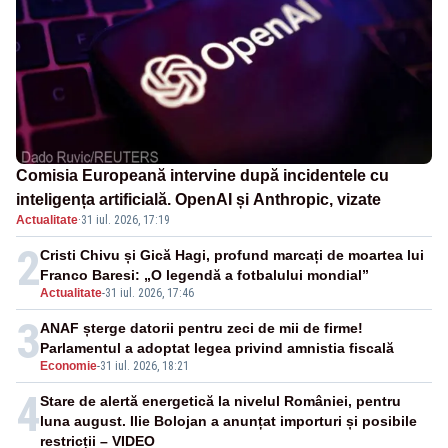
Comisia Europeană intervine după incidentele cu
inteligența artificială. OpenAI și Anthropic, vizate
Actualitate
·
31 iul. 2026, 17:19
2
Cristi Chivu și Gică Hagi, profund marcați de moartea lui
Franco Baresi: „O legendă a fotbalului mondial”
Actualitate
-
31 iul. 2026, 17:46
3
ANAF șterge datorii pentru zeci de mii de firme!
Parlamentul a adoptat legea privind amnistia fiscală
Economie
-
31 iul. 2026, 18:21
4
Stare de alertă energetică la nivelul României, pentru
luna august. Ilie Bolojan a anunțat importuri și posibile
restricții – VIDEO