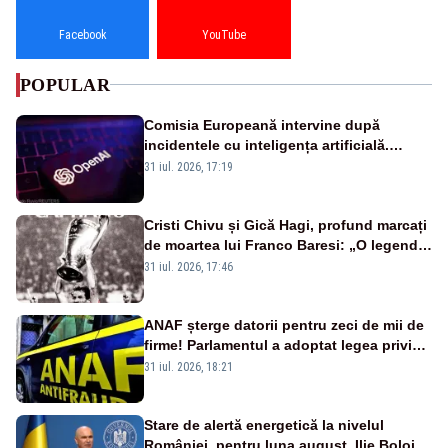
Facebook
YouTube
POPULAR
Comisia Europeană intervine după
incidentele cu inteligența artificială.
OpenAI și Anthropic, vizate
31 iul. 2026, 17:19
Cristi Chivu și Gică Hagi, profund marcați
de moartea lui Franco Baresi: „O legendă
a fotbalului mondial”
31 iul. 2026, 17:46
ANAF șterge datorii pentru zeci de mii de
firme! Parlamentul a adoptat legea privind
amnistia fiscală
31 iul. 2026, 18:21
Stare de alertă energetică la nivelul
României, pentru luna august. Ilie Bolojan