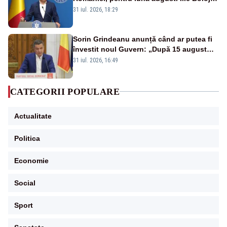
a anunțat importuri și posibile restricții –
31 iul. 2026, 18:29
VIDEO
Sorin Grindeanu anunță când ar putea fi
învestit noul Guvern: „După 15 august
sunt șanse mai mari”
31 iul. 2026, 16:49
CATEGORII POPULARE
Actualitate
Politica
Economie
Social
Sport