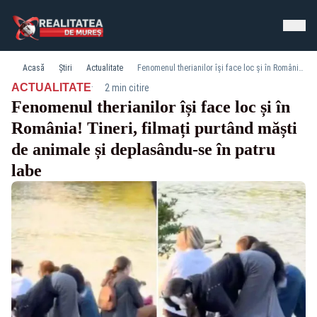
Acasă
Știri
Actualitate
Fenomenul therianilor își face loc și în România! Tineri, filmați purtând măști de animale și deplasându-se în patru labe
·
ACTUALITATE
2 min citire
Fenomenul therianilor își face loc și în
România! Tineri, filmați purtând măști
de animale și deplasându-se în patru
labe