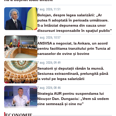
7 aug. 2026, 11:51
Bolojan, despre legea salarizării: „Ar
putea fi adoptată în perioada următoare.
S-a întârziat depunerea din cauza unor
discursuri iresponsabile în spaţiul public”
7 aug. 2026, 10:57
ANSVSA a negociat, la Ankara, un acord
pentru facilitarea tranzitului prin Turcia al
carcaselor de ovine și bovine
7 aug. 2026, 09:49
Senatorii și deputații rămân la muncă.
Sesiunea extraordinară, prelungită până
la votul pe legea salarizării
7 aug. 2026, 08:46
Strategia AUR pentru suspendarea lui
Nicușor Dan. Dungaciu: „Vrem să vedem
cine semnează și cine nu”
ECONOMIE