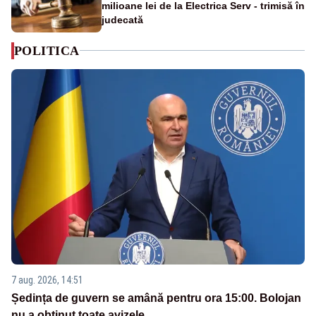
milioane lei de la Electrica Serv - trimisă în
judecată
POLITICA
7 aug. 2026, 14:51
Ședința de guvern se amână pentru ora 15:00. Bolojan
nu a obținut toate avizele