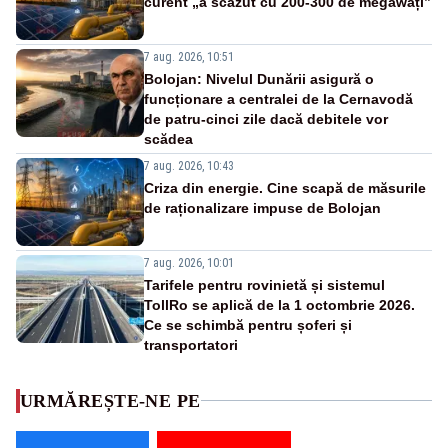
curent „a scăzut cu 200-300 de megawați”
7 aug. 2026, 10:51
Bolojan: Nivelul Dunării asigură o
funcționare a centralei de la Cernavodă
de patru-cinci zile dacă debitele vor
scădea
7 aug. 2026, 10:43
Criza din energie. Cine scapă de măsurile
de raționalizare impuse de Bolojan
7 aug. 2026, 10:01
Tarifele pentru rovinietă și sistemul
TollRo se aplică de la 1 octombrie 2026.
Ce se schimbă pentru șoferi și
transportatori
URMĂREȘTE-NE PE