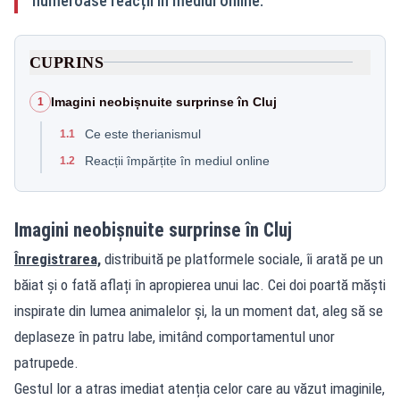
numeroase reacții în mediul online.
CUPRINS
Imagini neobișnuite surprinse în Cluj
1
Ce este therianismul
1.1
Reacții împărțite în mediul online
1.2
Imagini neobișnuite surprinse în Cluj
Înregistrarea,
distribuită pe platformele sociale, îi arată pe un
băiat și o fată aflați în apropierea unui lac. Cei doi poartă măști
inspirate din lumea animalelor și, la un moment dat, aleg să se
deplaseze în patru labe, imitând comportamentul unor
patrupede.
Gestul lor a atras imediat atenția celor care au văzut imaginile,