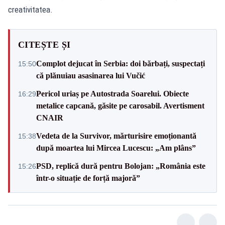
creativitatea.
CITEȘTE ȘI
Complot dejucat în Serbia: doi bărbați, suspectați
15:50
că plănuiau asasinarea lui Vučić
Pericol uriaș pe Autostrada Soarelui. Obiecte
16:29
metalice capcană, găsite pe carosabil. Avertisment
CNAIR
Vedeta de la Survivor, mărturisire emoționantă
15:38
după moartea lui Mircea Lucescu: „Am plâns”
PSD, replică dură pentru Bolojan: „România este
15:26
într-o situație de forță majoră”