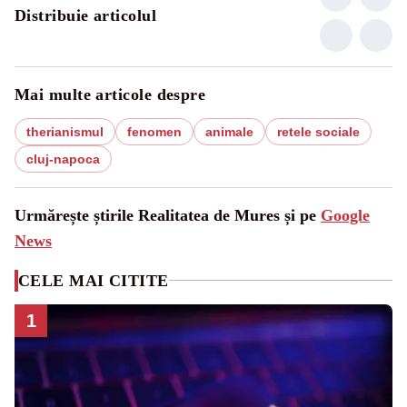
Distribuie articolul
Mai multe articole despre
therianismul
fenomen
animale
retele sociale
cluj-napoca
Urmărește știrile Realitatea de Mures și pe
Google
News
CELE MAI CITITE
1