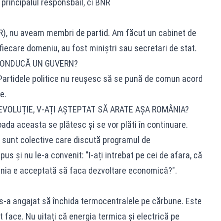
 principalul responsbail, ci BNR
R), nu aveam membri de partid. Am făcut un cabinet de
fiecare domeniu, au fost miniștri sau secretari de stat.
 CONDUCĂ UN GUVERN?
 Partidele politice nu reușesc să se pună de comun acord
e.
REVOLUȚIE, V-AȚI AȘTEPTAT SĂ ARATE AȘA ROMÂNIA?
ioada aceasta se plătesc și se vor plăti în continuare.
sunt colective care discută programul de
us și nu le-a convenit: "I-ați intrebat pe cei de afara, că
nia e acceptată să faca dezvoltare economică?".
-a angajat să închida termocentralele pe cărbune. Este
face. Nu uitați că energia termica și electrică pe