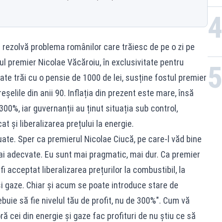
 rezolvă problema românilor care trăiesc de pe o zi pe
tul premier Nicolae Văcăroiu, în exclusivitate pentru
te trăi cu o pensie de 1000 de lei, susține fostul premier
șelile din anii 90. Inflația din prezent este mare, însă
300%, iar guvernanții au ținut situația sub control,
t și liberalizarea prețului la energie.
 luate. Sper ca premierul Nicolae Ciucă, pe care-l văd bine
mai adecvate. Eu sunt mai pragmatic, mai dur. Ca premier
i acceptat liberalizarea prețurilor la combustibil, la
 gaze. Chiar și acum se poate introduce stare de
uie să fie nivelul tău de profit, nu de 300%". Cum vă
ră cei din energie și gaze fac profituri de nu știu ce să