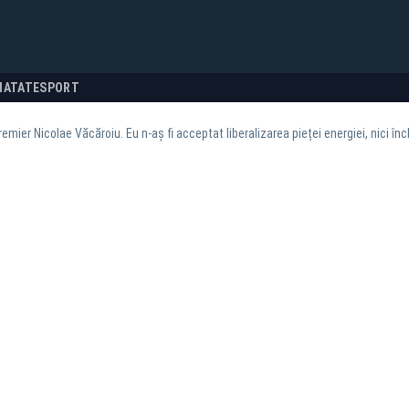
NATATE
SPORT
remier Nicolae Văcăroiu. Eu n-aș fi acceptat liberalizarea pieței energiei, nici î