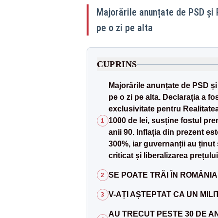
Majorările anunțate de PSD și
pe o zi pe alta
CUPRINS
Majorările anunțate de PSD și
pe o zi pe alta. Declarația a f
exclusivitate pentru Realitat
1000 de lei, susține fostul pre
1
anii 90. Inflația din prezent es
300%, iar guvernanții au ținut
criticat și liberalizarea prețulu
SE POATE TRĂI ÎN ROMÂNIA 
2
V-AȚI AȘTEPTAT CA UN MI
3
AU TRECUT PESTE 30 DE AN