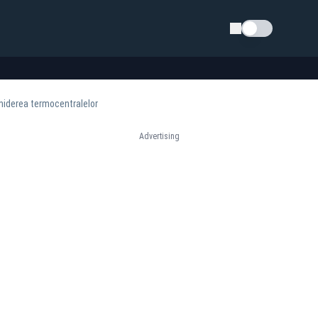
Schimba tema
nchiderea termocentralelor
Advertising