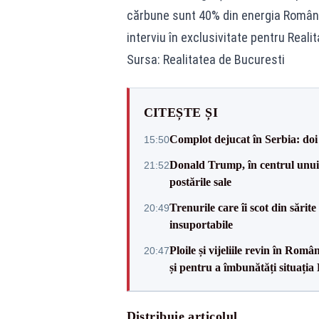
cărbune sunt 40% din energia România
interviu în exclusivitate pentru Reali
Sursa: Realitatea de Bucuresti
CITEȘTE ȘI
Complot dejucat în Serbia: doi 
15:50
Donald Trump, în centrul unui n
21:52
postările sale
Trenurile care îi scot din sărit
20:49
insuportabile
Ploile și vijeliile revin în Ro
20:47
și pentru a îmbunătăți situația
Distribuie articolul