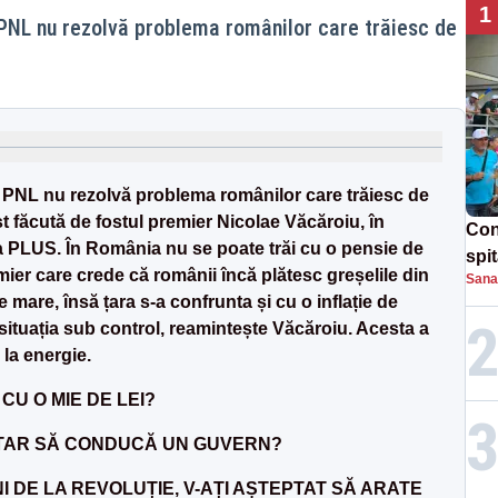
1
 PNL nu rezolvă problema românilor care trăiesc de
 PNL nu rezolvă problema românilor care trăiesc de
ost făcută de fostul premier Nicolae Văcăroiu, în
Con
ea PLUS. În România nu se poate trăi cu o pensie de
spi
mier care crede că românii încă plătesc greșelile din
Sana
te mare, însă țara s-a confrunta și cu o inflație de
 situația sub control, reamintește Văcăroiu. Acesta a
i la energie.
CU O MIE DE LEI?
LITAR SĂ CONDUCĂ UN GUVERN?
I DE LA REVOLUȚIE, V-AȚI AȘTEPTAT SĂ ARATE