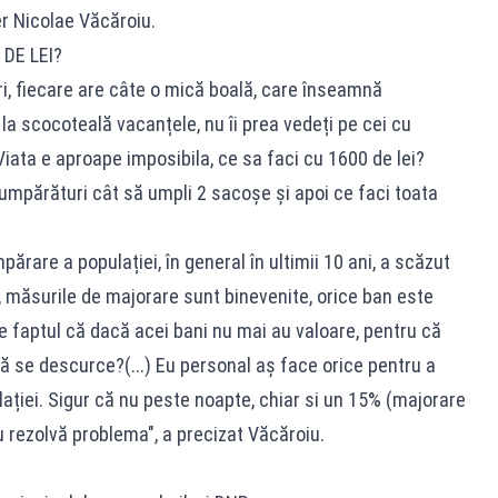
er Nicolae Văcăroiu.
DE LEI?
ari, fiecare are câte o mică boală, care înseamnă
a scocoteală vacanțele, nu îi prea vedeți pe cei cu
iata e aproape imposibila, ce sa faci cu 1600 de lei?
umpărături cât să umpli 2 sacoșe și apoi ce faci toata
rare a populației, în general în ultimii 10 ani, a scăzut
 măsurile de majorare sunt binevenite, orice ban este
de faptul că dacă acei bani nu mai au valoare, pentru că
să se descurce?(...) Eu personal aș face orice pentru a
ției. Sigur că nu peste noapte, chiar si un 15% (majorare
u rezolvă problema", a precizat Văcăroiu.