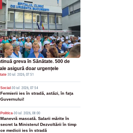
tinuă greva în Sănătate. 500 de
tale asigură doar urgențele
tate
·
30 iul. 2026, 07:51
2
Social
-
30 iul. 2026, 07:54
Fermierii ies în stradă, astăzi, în fața
Guvernului!
3
Politica
-
30 iul. 2026, 08:00
Manevră mascată. Salarii mărite în
secret la Ministerul Dezvoltării în timp
ce medicii ies în stradă