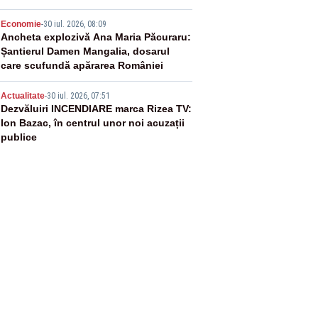
4
Economie
-
30 iul. 2026, 08:09
Ancheta explozivă Ana Maria Păcuraru:
Șantierul Damen Mangalia, dosarul
care scufundă apărarea României
5
Actualitate
-
30 iul. 2026, 07:51
Dezvăluiri INCENDIARE marca Rizea TV:
Ion Bazac, în centrul unor noi acuzații
publice