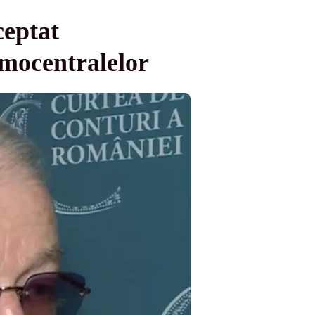
ceptat
ermocentralelor