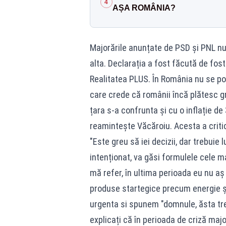
4
AȘA ROMÂNIA?
Majorările anunțate de PSD și PNL nu
alta. Declarația a fost făcută de fos
Realitatea PLUS. În România nu se poa
care crede că românii încă plătesc gre
țara s-a confrunta și cu o inflație de 
reamintește Văcăroiu. Acesta a critica
"Este greu să iei decizii, dar trebuie
intenționat, va găsi formulele cele 
mă refer, în ultima perioada eu nu aș f
produse startegice precum energie și
urgenta si spunem "domnule, ăsta treb
explicați că în perioada de criză majo