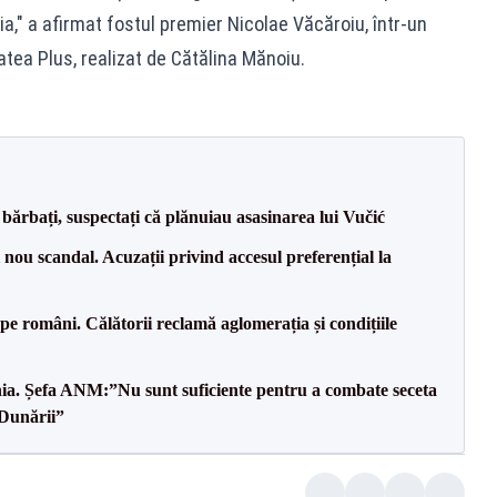
," a afirmat fostul premier Nicolae Văcăroiu, într-un
tatea Plus, realizat de Cătălina Mănoiu.
bărbați, suspectați că plănuiau asasinarea lui Vučić
ou scandal. Acuzații privind accesul preferențial la
e pe români. Călătorii reclamă aglomerația și condițiile
mânia. Șefa ANM:”Nu sunt suficiente pentru a combate seceta
 Dunării”