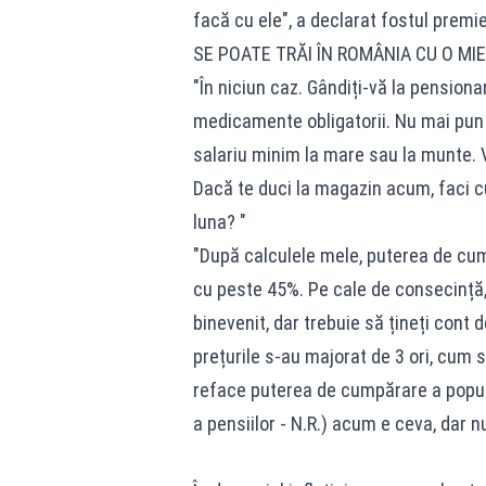
facă cu ele", a declarat fostul premi
SE POATE TRĂI ÎN ROMÂNIA CU O MIE 
"În niciun caz. Gândiți-vă la pension
medicamente obligatorii. Nu mai pun l
salariu minim la mare sau la munte. V
Dacă te duci la magazin acum, faci c
luna? "
"După calculele mele, puterea de cumpă
cu peste 45%. Pe cale de consecință,
binevenit, dar trebuie să țineți cont 
prețurile s-au majorat de 3 ori, cum 
reface puterea de cumpărare a popula
a pensiilor - N.R.) acum e ceva, dar n