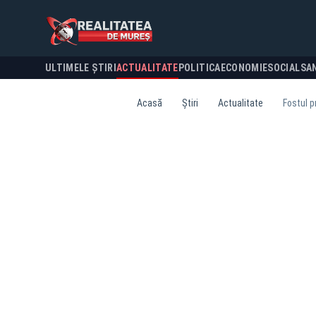
ULTIMELE ȘTIRI
ACTUALITATE
POLITICA
ECONOMIE
SOCIAL
SA
Acasă
Știri
Actualitate
Fostul p