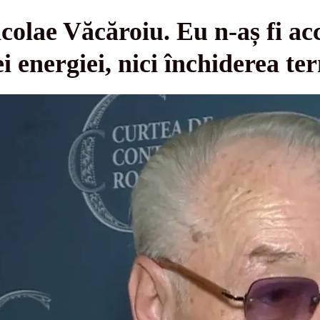
colae Văcăroiu. Eu n-aș fi ac
ei energiei, nici închiderea t