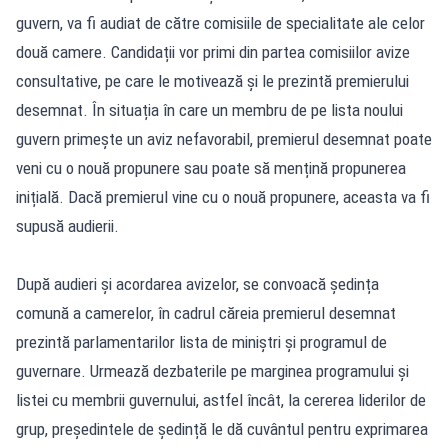
guvern, va fi audiat de către comisiile de specialitate ale celor
două camere. Candidații vor primi din partea comisiilor avize
consultative, pe care le motivează și le prezintă premierului
desemnat. În situația în care un membru de pe lista noului
guvern primește un aviz nefavorabil, premierul desemnat poate
veni cu o nouă propunere sau poate să mențină propunerea
inițială. Dacă premierul vine cu o nouă propunere, aceasta va fi
supusă audierii.
După audieri și acordarea avizelor, se convoacă ședința
comună a camerelor, în cadrul căreia premierul desemnat
prezintă parlamentarilor lista de miniștri și programul de
guvernare. Urmează dezbaterile pe marginea programului și
listei cu membrii guvernului, astfel încât, la cererea liderilor de
grup, președintele de ședință le dă cuvântul pentru exprimarea