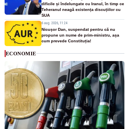
dificile și îndelungate cu Iranul, în timp ce
Teheranul neagă existența discuțiilor cu
SUA
6 aug. 2026, 11:24
Nicușor Dan, suspendat pentru că nu
propune un nume de prim-ministru, așa
cum prevede Constituția!
ECONOMIE