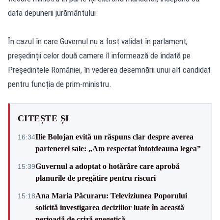
data depunerii jurământului.
În cazul în care Guvernul nu a fost validat în parlament,
președinții celor două camere îl informează de îndată pe
Președintele României, în vederea desemnării unui alt candidat
pentru funcția de prim-ministru.
CITEȘTE ȘI
Ilie Bolojan evită un răspuns clar despre averea
16:34
partenerei sale: „Am respectat întotdeauna legea”
Guvernul a adoptat o hotărâre care aprobă
15:39
planurile de pregătire pentru riscuri
Ana Maria Păcuraru: Televiziunea Poporului
15:18
solicită investigarea deciziilor luate în această
perioadă de criză enegetică