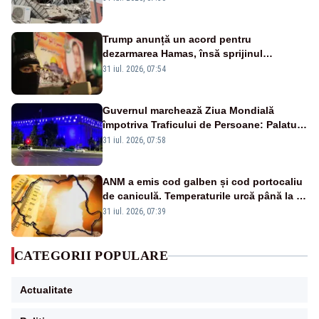
Trump anunță un acord pentru
dezarmarea Hamas, însă sprijinul
Israelului rămâne incert
31 iul. 2026, 07:54
Guvernul marchează Ziua Mondială
împotriva Traficului de Persoane: Palatul
Victoria, iluminat în albastru
31 iul. 2026, 07:58
ANM a emis cod galben și cod portocaliu
de caniculă. Temperaturile urcă până la 38
de grade, iar nopțile devin tropicale
31 iul. 2026, 07:39
CATEGORII POPULARE
Actualitate