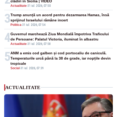
clădiri în Sicilia | VIDEO
Actualitate
-
31 iul. 2026, 07:50
3
Trump anunță un acord pentru dezarmarea Hamas, însă
sprijinul Israelului rămâne incert
Politica
-
31 iul. 2026, 07:54
4
Guvernul marchează Ziua Mondială împotriva Traficului
de Persoane: Palatul Victoria, iluminat în albastru
Actualitate
-
31 iul. 2026, 07:58
5
ANM a emis cod galben și cod portocaliu de caniculă.
Temperaturile urcă până la 38 de grade, iar nopțile devin
tropicale
Social
-
31 iul. 2026, 07:39
ACTUALITATE