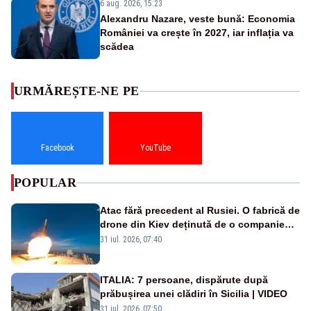
6 aug. 2026, 15:23
Alexandru Nazare, veste bună: Economia
României va crește în 2027, iar inflația va
scădea
URMĂREȘTE-NE PE
Facebook
YouTube
POPULAR
Atac fără precedent al Rusiei. O fabrică de
drone din Kiev deținută de o companie
americană, distrusă de o rachetă
31 iul. 2026, 07:40
rusească
ITALIA: 7 persoane, dispărute după
prăbușirea unei clădiri în Sicilia | VIDEO
31 iul. 2026, 07:50