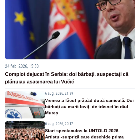
24 feb. 2026, 15:50
Complot dejucat în Serbia: doi bărbați, suspectați că
plănuiau asasinarea lui Vučić
6 aug. 2026, 21:39
Vremea a făcut prăpăd după caniculă. Doi
bărbați au murit loviți de trăsnet în râul
Mureș
6 aug. 2026, 20:17
Start spectaculos la UNTOLD 2026.
Artistul-surpriză care deschide prima