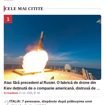
CELE MAI CITITE
1
Atac fără precedent al Rusiei. O fabrică de drone din
Kiev deținută de o companie americană, distrusă de o
Actualitate
·
31 iul. 2026, 07:40
rachetă rusească
2
ITALIA: 7 persoane, dispărute după prăbușirea unei