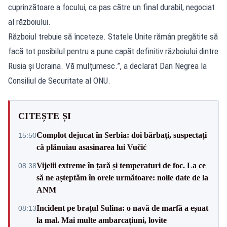
cuprinzătoare a focului, ca pas către un final durabil, negociat
al războiului.
Războiul trebuie să înceteze. Statele Unite rămân pregătite să
facă tot posibilul pentru a pune capăt definitiv războiului dintre
Rusia și Ucraina. Vă mulțumesc.”, a declarat Dan Negrea la
Consiliul de Securitate al ONU.
CITEȘTE ȘI
Complot dejucat în Serbia: doi bărbați, suspectați
15:50
că plănuiau asasinarea lui Vučić
Vijelii extreme în țară și temperaturi de foc. La ce
08:38
să ne așteptăm în orele următoare: noile date de la
ANM
Incident pe brațul Sulina: o navă de marfă a eșuat
08:13
la mal. Mai multe ambarcațiuni, lovite