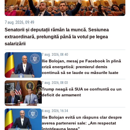
7 aug. 2026, 09:49
Senatorii și deputații rămân la muncă. Sesiunea
extraordinară, prelungită până la votul pe legea
salarizării
7 aug. 2026, 08:40
Ilie Bolojan, mesaj pe Facebook în plină
criză energetică: premierul demis
continuă să se laude cu măsurile luate
7 aug. 2026, 08:03
Trump neagă că SUA se confruntă cu un
deficit de armament
6 aug. 2026, 16:34
Ilie Bolojan evită un răspuns clar despre
averea partenerei sale: „Am respectat
întotdeauna legea”