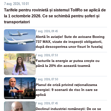
7 aug. 2026, 10:01
Tarifele pentru rovinietă și sistemul TollRo se aplică de
la 1 octombrie 2026. Ce se schimbă pentru șoferi și
transportatori
7 aug. 2026, 09:45
Alertă în aviație! Sute de avioane Boeing
737 MAX, vizate de inspecții obligatorii,
după descoperirea unor fisuri în fuselaj
7 aug. 2026, 07:53
Facturile la energie ar putea crește cu
până la 20% din această toamnă
7 aug. 2026, 07:50
Planul de criză privind raționalizarea
energiei: 9 scenarii de risc în care se
aplică
7 aug. 2026, 07:45
Declinul industriei românești: De ce se