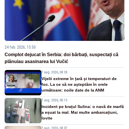
24 feb. 2026, 15:50
Complot dejucat în Serbia: doi bărbați, suspectați că
plănuiau asasinarea lui Vučić
7 aug. 2026, 08:38
Vijelii extreme în țară și temperaturi de
foc. La ce să ne așteptăm în orele
următoare: noile date de la ANM
7 aug. 2026, 08:13
Incident pe brațul Sulina: o navă de marfă
a eșuat la mal. Mai multe ambarcațiuni,
lovite
7 aug. 2026, 08:07