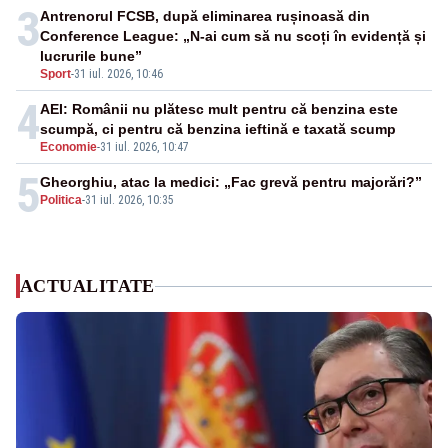
3
Antrenorul FCSB, după eliminarea rușinoasă din
Conference League: „N-ai cum să nu scoți în evidență și
lucrurile bune”
Sport
-
31 iul. 2026, 10:46
4
AEI: Românii nu plătesc mult pentru că benzina este
scumpă, ci pentru că benzina ieftină e taxată scump
Economie
-
31 iul. 2026, 10:47
5
Gheorghiu, atac la medici: „Fac grevă pentru majorări?”
Politica
-
31 iul. 2026, 10:35
ACTUALITATE