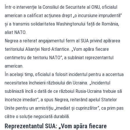
Într-o intervenție la Consiliul de Securitate al ONU, oficialul
american a calificat acțiunea drept „o incursiune imprudentă”
și a transmis solidaritatea Washingtonului față de România,
aliat NATO.
Negrea a reiterat angajamentul ferm al SUA privind apărarea
teritoriului Alianței Nord-Atlantice. „Vom apăra fiecare
centimetru de teritoriu NATO”, a subliniat reprezentantul
american.
În același timp, oficialul a folosit incidentul pentru a accentua
necesitatea încheierii războiului din Ucraina. „Incidentul
subliniază încă o dată de ce războiul Rusia-Ucraina trebuie să
înceteze imediat”, a spus Negrea, reiterând apelul Statelor
Unite pentru un armistițiu „imediat și cuprinzător”, ca prim pas
către o soluție negociată durabilă.
Reprezentantul SUA: „Vom apăra fiecare