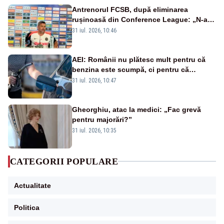
Antrenorul FCSB, după eliminarea
rușinoasă din Conference League: „N-ai
cum să nu scoți în evidență și lucrurile
31 iul. 2026, 10:46
bune”
AEI: Românii nu plătesc mult pentru că
benzina este scumpă, ci pentru că
benzina ieftină e taxată scump
31 iul. 2026, 10:47
Gheorghiu, atac la medici: „Fac grevă
pentru majorări?”
31 iul. 2026, 10:35
CATEGORII POPULARE
Actualitate
Politica