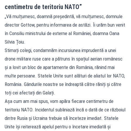
centimetru de teritoriu NATO”
„Vă mulțumesc, doamnă președintă, vă mulțumesc, domnule
director Gottow, pentru informarea de astăzi. Îi urăm bun venit
în Consiliu ministrului de externe al României, doamna Oana
Silvia Țoiu.
Stimați colegi, condamnăm incursiunea imprudentă a unei
drone militare ruse care a pătruns în spațiul aerian românesc
și a lovit un bloc de apartamente din România, rănind mai
multe persoane. Statele Unite sunt alături de aliatul lor NATO,
România. Gândurile noastre se îndreaptă către răniți și către
toți cei afectați din Galați.
Așa cum am mai spus, vom apăra fiecare centimetru de
teritoriu NATO. Incidentul subliniază încă o dată de ce războiul
dintre Rusia și Ucraina trebuie să înceteze imediat. Statele
Unite își reiterează apelul pentru o încetare imediată și