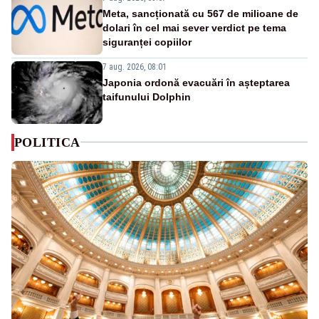
Meta, sancționată cu 567 de milioane de
dolari în cel mai sever verdict pe tema
siguranței copiilor
7 aug. 2026, 08:01
Japonia ordonă evacuări în așteptarea
taifunului Dolphin
POLITICA