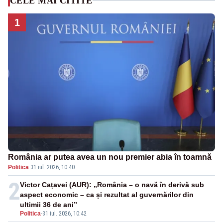
CELE MAI CITITE
1
România ar putea avea un nou premier abia în toamnă
Politica
·
31 iul. 2026, 10:40
2
Victor Cațavei (AUR): „România – o navă în derivă sub
aspect economic – ca și rezultat al guvernărilor din
ultimii 36 de ani”
Politica
-
31 iul. 2026, 10:42