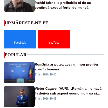
închid fabricile profitabile și de ce
continuă exodul forței de muncă
URMĂREȘTE-NE PE
Facebook
YouTube
POPULAR
România ar putea avea un nou premier
abia în toamnă
31 iul. 2026, 10:40
Victor Cațavei (AUR): „România – o navă
în derivă sub aspect economic – ca și
rezultat al guvernărilor din ultimii 36 de
31 iul. 2026, 10:42
ani”