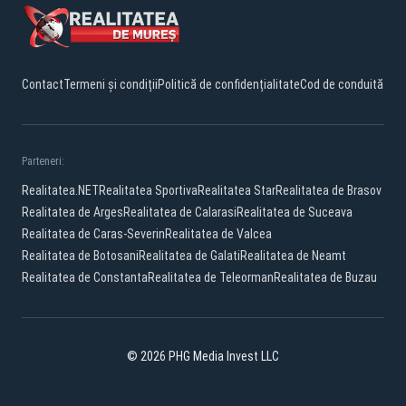
Contact
Termeni și condiții
Politică de confidențialitate
Cod de conduită
Parteneri:
Realitatea.NET
Realitatea Sportiva
Realitatea Star
Realitatea de Brasov
Realitatea de Arges
Realitatea de Calarasi
Realitatea de Suceava
Realitatea de Caras-Severin
Realitatea de Valcea
Realitatea de Botosani
Realitatea de Galati
Realitatea de Neamt
Realitatea de Constanta
Realitatea de Teleorman
Realitatea de Buzau
© 2026 PHG Media Invest LLC
Facebook
YouTube