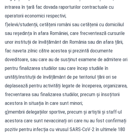
intrarea în țară fac dovada raporturilor contractuale cu
operatorii economici respectivi;
f)elevii/studenții, cetățeni români sau cetățenii cu domiciliul
sau reședința în afara României, care frecventează cursurile
unor instituții de învățământ din România sau din afara țării,
fac naveta zilnic către acestea și prezintă documente
doveditoare, sau care au de susținut examene de admitere ori
pentru finalizarea studiilor sau care încep studiile în
unități/instituții de învățământ de pe teritoriul țării ori se
deplasează pentru activități legate de începerea, organizarea,
frecventarea sau finalizarea studiilor, precum și însoțitorii
acestora în situația în care sunt minori;
g)membrii delegațiilor sportive, precum și artiștii și staff-ul
acestora care sunt nevaccinați ori care nu au fost confirmați
pozitiv pentru infecția cu virusul SARS-CoV-2 în ultimele 180