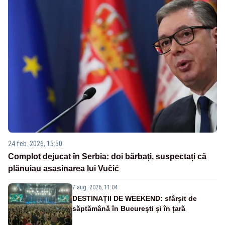
24 feb. 2026, 15:50
Complot dejucat în Serbia: doi bărbați, suspectați că
plănuiau asasinarea lui Vučić
7 aug. 2026, 11:04
DESTINAȚII DE WEEKEND: sfârșit de
săptămână în București și în țară