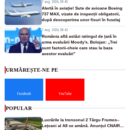
7 aug. 2026, 09:45
Alertă în aviație! Sute de avioane Boeing
737 MAX, vizate de inspecții obligatorii,
după descoperirea unor fisuri în fuselaj
7 aug. 2026, 08:42
România află astăzi ratingul de țară în
urma evaluării Moody’s. Bolojan: „Trei
sunt factorii-cheie care stau la baza
acestor evaluări”
URMĂREȘTE-NE PE
Facebook
YouTube
POPULAR
Lucrările la tronsonul 2 Târgu Frumos–
Lețcani al A8 se amână. Anunțul CNAIR