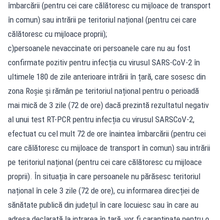
îmbarcării (pentru cei care călătoresc cu mijloace de transport
în comun) sau intrării pe teritoriul național (pentru cei care
călătoresc cu mijloace proprii);
c)persoanele nevaccinate ori persoanele care nu au fost
confirmate pozitiv pentru infecția cu virusul SARS-CoV-2 în
ultimele 180 de zile anterioare intrării în țară, care sosesc din
zona Roșie și rămân pe teritoriul național pentru o perioadă
mai mică de 3 zile (72 de ore) dacă prezintă rezultatul negativ
al unui test RT-PCR pentru infecția cu virusul SARSCoV-2,
efectuat cu cel mult 72 de ore înaintea îmbarcării (pentru cei
care călătoresc cu mijloace de transport în comun) sau intrării
pe teritoriul național (pentru cei care călătoresc cu mijloace
proprii). În situația în care persoanele nu părăsesc teritoriul
național în cele 3 zile (72 de ore), cu informarea direcției de
sănătate publică din județul în care locuiesc sau în care au
adresa declarată la intrarea în țară, vor fi carantinate pentru o