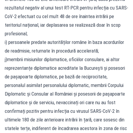
rezultatul negativ al unui test RT-PCR pentru infecția cu SARS-
CoV-2 efectuat cu cel mult 48 de ore înaintea intrării pe
teritoriul național, iar deplasarea se realizează doar în scop
profesional;
i) persoanele predate autorităților române în baza acordurilor
de readmisie, returnate în procedură accelerată;
j)membrii misiunilor diplomatice, oficiilor consulare, ai altor
reprezentanțe diplomatice acreditate la București și posesori
de pașapoarte diplomatice, pe bază de reciprocitate,
personalul asimilat personalului diplomatic, membrii Corpului
Diplomatic şi Consular al României şi posesorii de pașapoarte
diplomatice şi de serviciu, nevaccinați ori care nu au fost
confirmați pozitiv pentru infecția cu virusul SARS-CoV-2 în
ultimele 180 de zile anterioare intrării în țară, care sosesc din
statele terțe, indiferent de încadrarea acestora în zona de risc