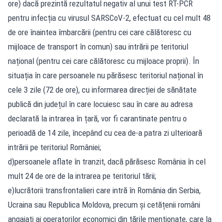
ore) dacă prezintă rezultatul negativ al unui test RT-PCR
pentru infecția cu virusul SARSCoV-2, efectuat cu cel mult 48
de ore înaintea îmbarcării (pentru cei care călătoresc cu
mijloace de transport în comun) sau intrării pe teritoriul
național (pentru cei care călătoresc cu mijloace proprii). În
situația în care persoanele nu părăsesc teritoriul național în
cele 3 zile (72 de ore), cu informarea direcției de sănătate
publică din județul în care locuiesc sau în care au adresa
declarată la intrarea în țară, vor fi carantinate pentru o
perioadă de 14 zile, începând cu cea de-a patra zi ulterioară
intrării pe teritoriul României;
d)persoanele aflate în tranzit, dacă părăsesc România în cel
mult 24 de ore de la intrarea pe teritoriul tării;
e)lucrătorii transfrontalieri care intră în România din Serbia,
Ucraina sau Republica Moldova, precum și cetățenii români
angajați ai operatorilor economici din țările menționate, care la