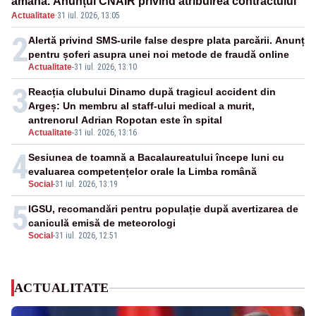
amână. Anunțul CNAIR privind atribuirea contractului
Actualitate
·
31 iul. 2026, 13:05
2
Alertă privind SMS-urile false despre plata parcării. Anunț
pentru șoferi asupra unei noi metode de fraudă online
Actualitate
-
31 iul. 2026, 13:10
3
Reacția clubului Dinamo după tragicul accident din
Argeș: Un membru al staff-ului medical a murit,
antrenorul Adrian Ropotan este în spital
Actualitate
-
31 iul. 2026, 13:16
4
Sesiunea de toamnă a Bacalaureatului începe luni cu
evaluarea competențelor orale la Limba română
Social
-
31 iul. 2026, 13:19
5
IGSU, recomandări pentru populație după avertizarea de
caniculă emisă de meteorologi
Social
-
31 iul. 2026, 12:51
ACTUALITATE