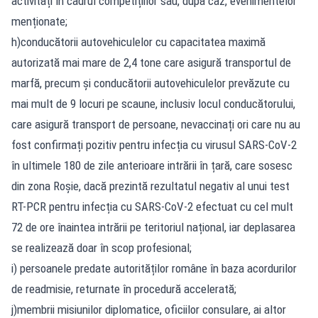
activități în cadrul competițiilor sau, după caz, evenimentelor
menționate;
h)conducătorii autovehiculelor cu capacitatea maximă
autorizată mai mare de 2,4 tone care asigură transportul de
marfă, precum și conducătorii autovehiculelor prevăzute cu
mai mult de 9 locuri pe scaune, inclusiv locul conducătorului,
care asigură transport de persoane, nevaccinați ori care nu au
fost confirmați pozitiv pentru infecția cu virusul SARS-CoV-2
în ultimele 180 de zile anterioare intrării în țară, care sosesc
din zona Roșie, dacă prezintă rezultatul negativ al unui test
RT-PCR pentru infecția cu SARS-CoV-2 efectuat cu cel mult
72 de ore înaintea intrării pe teritoriul național, iar deplasarea
se realizează doar în scop profesional;
i) persoanele predate autorităților române în baza acordurilor
de readmisie, returnate în procedură accelerată;
j)membrii misiunilor diplomatice, oficiilor consulare, ai altor