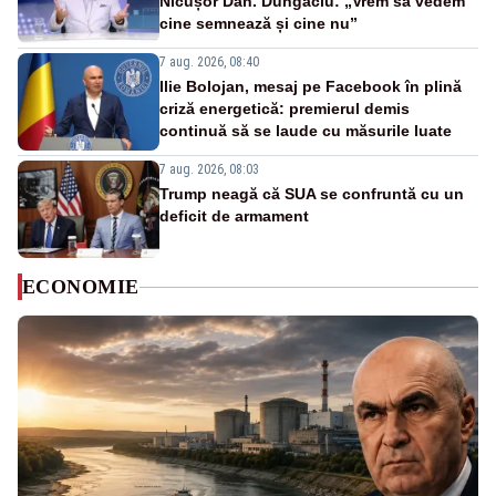
Nicușor Dan. Dungaciu: „Vrem să vedem
cine semnează și cine nu”
7 aug. 2026, 08:40
Ilie Bolojan, mesaj pe Facebook în plină
criză energetică: premierul demis
continuă să se laude cu măsurile luate
7 aug. 2026, 08:03
Trump neagă că SUA se confruntă cu un
deficit de armament
ECONOMIE