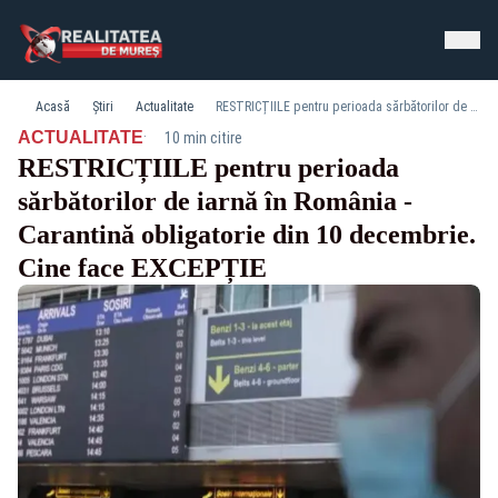
Acasă
Știri
Actualitate
RESTRICȚIILE pentru perioada sărbătorilor de iarnă în România - Carantină obligatorie din 10 decembrie. Cine face EXCEPȚIE
·
ACTUALITATE
10 min citire
RESTRICȚIILE pentru perioada
sărbătorilor de iarnă în România -
Carantină obligatorie din 10 decembrie.
Cine face EXCEPȚIE