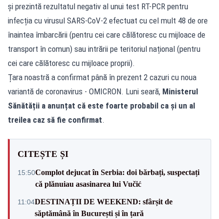
și prezintă rezultatul negativ al unui test RT-PCR pentru
infecția cu virusul SARS-CoV-2 efectuat cu cel mult 48 de ore
înaintea îmbarcării (pentru cei care călătoresc cu mijloace de
transport în comun) sau intrării pe teritoriul național (pentru
cei care călătoresc cu mijloace proprii).
Țara noastră a confirmat până în prezent 2 cazuri cu noua
variantă de coronavirus - OMICRON. Luni seară,
Ministerul
Sănătății a anunțat că este foarte probabil ca și un al
treilea caz să fie confirmat
.
CITEȘTE ȘI
Complot dejucat în Serbia: doi bărbați, suspectați
15:50
că plănuiau asasinarea lui Vučić
DESTINAȚII DE WEEKEND: sfârșit de
11:04
săptămână în București și în țară