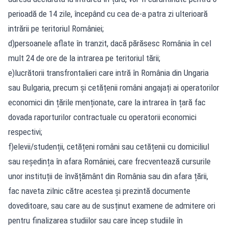
perioadă de 14 zile, începând cu cea de-a patra zi ulterioară
intrării pe teritoriul României;
d)persoanele aflate în tranzit, dacă părăsesc România în cel
mult 24 de ore de la intrarea pe teritoriul tării;
e)lucrătorii transfrontalieri care intră în România din Ungaria
sau Bulgaria, precum și cetățenii români angajați ai operatorilor
economici din țările menționate, care la intrarea în țară fac
dovada raporturilor contractuale cu operatorii economici
respectivi;
f)elevii/studenții, cetățeni români sau cetățenii cu domiciliul
sau reședința în afara României, care frecventează cursurile
unor instituții de învățământ din România sau din afara țării,
fac naveta zilnic către acestea și prezintă documente
doveditoare, sau care au de susținut examene de admitere ori
pentru finalizarea studiilor sau care încep studiile în