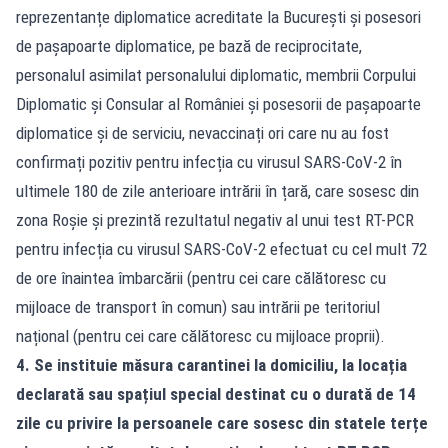
reprezentanțe diplomatice acreditate la București și posesori
de pașapoarte diplomatice, pe bază de reciprocitate,
personalul asimilat personalului diplomatic, membrii Corpului
Diplomatic şi Consular al României şi posesorii de pașapoarte
diplomatice şi de serviciu, nevaccinați ori care nu au fost
confirmați pozitiv pentru infecția cu virusul SARS-CoV-2 în
ultimele 180 de zile anterioare intrării în țară, care sosesc din
zona Roșie și prezintă rezultatul negativ al unui test RT-PCR
pentru infecția cu virusul SARS-CoV-2 efectuat cu cel mult 72
de ore înaintea îmbarcării (pentru cei care călătoresc cu
mijloace de transport în comun) sau intrării pe teritoriul
național (pentru cei care călătoresc cu mijloace proprii).
4. Se instituie măsura carantinei la domiciliu, la locația
declarată sau spațiul special destinat cu o durată de 14
zile cu privire la persoanele care sosesc din statele terțe