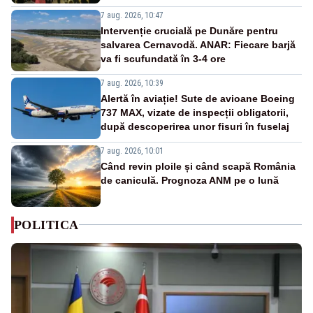
7 aug. 2026, 10:47
Intervenție crucială pe Dunăre pentru
salvarea Cernavodă. ANAR: Fiecare barjă
va fi scufundată în 3-4 ore
7 aug. 2026, 10:39
Alertă în aviație! Sute de avioane Boeing
737 MAX, vizate de inspecții obligatorii,
după descoperirea unor fisuri în fuselaj
7 aug. 2026, 10:01
Când revin ploile și când scapă România
de caniculă. Prognoza ANM pe o lună
POLITICA