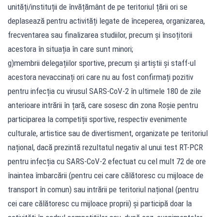
unități/instituții de învățământ de pe teritoriul țării ori se
deplasează pentru activități legate de începerea, organizarea,
frecventarea sau finalizarea studiilor, precum și însoțitorii
acestora în situația în care sunt minori;
g)membrii delegațiilor sportive, precum și artiștii și staff-ul
acestora nevaccinați ori care nu au fost confirmați pozitiv
pentru infecția cu virusul SARS-CoV-2 în ultimele 180 de zile
anterioare intrării în țară, care sosesc din zona Roșie pentru
participarea la competiții sportive, respectiv evenimente
culturale, artistice sau de divertisment, organizate pe teritoriul
național, dacă prezintă rezultatul negativ al unui test RT-PCR
pentru infecția cu SARS-CoV-2 efectuat cu cel mult 72 de ore
înaintea îmbarcării (pentru cei care călătoresc cu mijloace de
transport în comun) sau intrării pe teritoriul național (pentru
cei care călătoresc cu mijloace proprii) și participă doar la