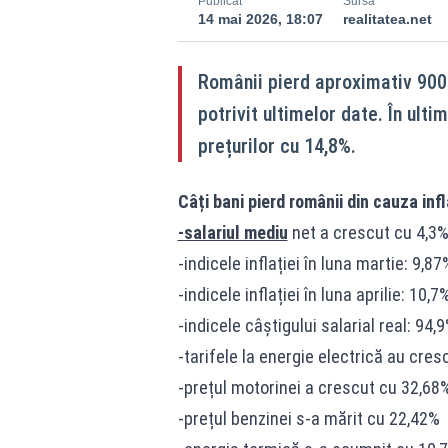
Publicat
Sursă
14 mai 2026, 18:07
realitatea.net
Românii pierd aproximativ 900 d
potrivit ultimelor date. În ulti
prețurilor cu 14,8%.
Câți bani pierd românii din cauza infl
-salariul mediu
net a crescut cu 4,3%
-indicele inflației în luna martie: 9,87
-indicele inflației în luna aprilie: 10,7
-indicele câștigului salarial real: 9
-tarifele la energie electrică au cr
-prețul motorinei a crescut cu 32,68
-prețul benzinei s-a mărit cu 22,42%