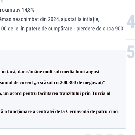
7%
roximativ 14,8%
rămas neschimbat din 2024, ajustat la inflație,
00 de lei în putere de cumpărare - pierdere de circa 900
a în țară, dar rămâne mult sub media lunii august
onsumul de curent „a scăzut cu 200-300 de megawați”
un acord pentru facilitarea tranzitului prin Turcia al
ă o funcționare a centralei de la Cernavodă de patru-cinci