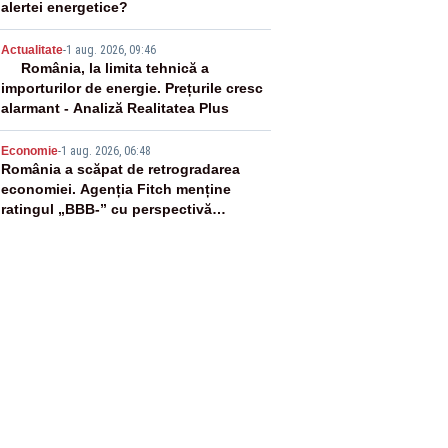
alertei energetice?
4
Actualitate
-
1 aug. 2026, 09:46
România, la limita tehnică a
importurilor de energie. Prețurile cresc
alarmant - Analiză Realitatea Plus
5
Economie
-
1 aug. 2026, 06:48
România a scăpat de retrogradarea
economiei. Agenția Fitch menține
ratingul „BBB-” cu perspectivă
negativă