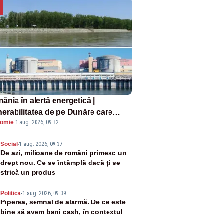
ânia în alertă energetică |
nerabilitatea de pe Dunăre care
omie
·
1 aug. 2026, 09:32
e în pericol Centrala Cernavodă era
oscută de pe vremea lui Ceaușescu
2
Social
-
1 aug. 2026, 09:37
De azi, milioane de români primesc un
drept nou. Ce se întâmplă dacă ți se
strică un produs
3
Politica
-
1 aug. 2026, 09:39
Piperea, semnal de alarmă. De ce este
bine să avem bani cash, în contextul