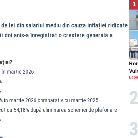
1
e lei din salariul mediu din cauza inflației ridicate
mii doi anis-a înregistrat o creștere generală a
ației?
Rom
 în martie 2026
Vul
Econ
pun
%
cun
%
4,9% în martie 2026 comparativ cu martie 2025
escut cu 54,18% după eliminarea schemei de plafonare
%