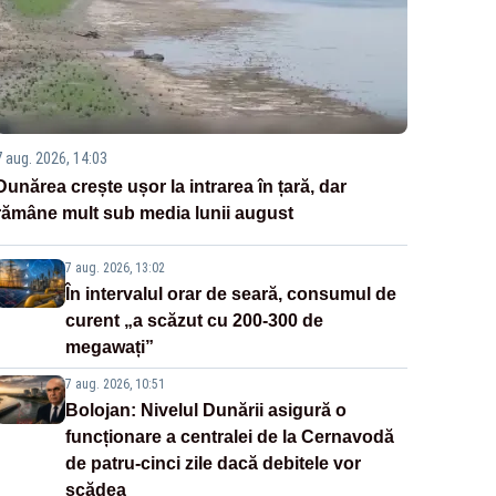
7 aug. 2026, 14:03
Dunărea crește ușor la intrarea în țară, dar
rămâne mult sub media lunii august
7 aug. 2026, 13:02
În intervalul orar de seară, consumul de
curent „a scăzut cu 200-300 de
megawați”
7 aug. 2026, 10:51
Bolojan: Nivelul Dunării asigură o
funcționare a centralei de la Cernavodă
de patru-cinci zile dacă debitele vor
scădea