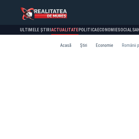
ULTIMELE ȘTIRI
ACTUALITATE
POLITICA
ECONOMIE
SOCIAL
SA
Acasă
Știri
Economie
Românii pi