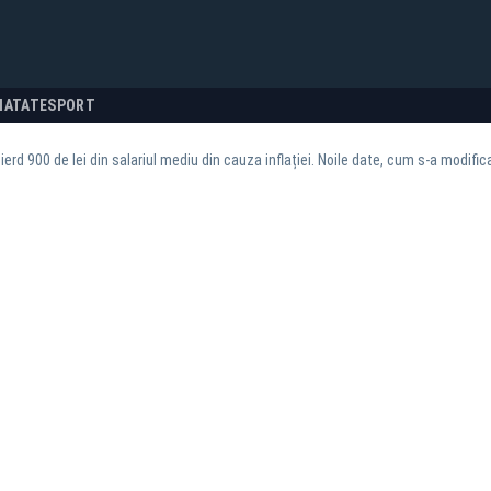
NATATE
SPORT
erd 900 de lei din salariul mediu din cauza inflației. Noile date, cum s-a modificat