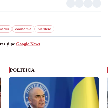
 mediu
economie
pierdere
res și pe
Google News
POLITICA