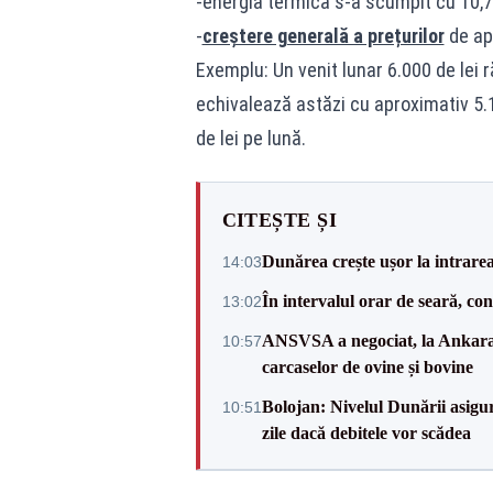
-energia termică s-a scumpit cu 10,
-
creștere generală a prețurilor
de ap
Exemplu: Un venit lunar 6.000 de lei 
echivalează astăzi cu aproximativ 5.1
de lei pe lună.
CITEȘTE ȘI
Dunărea crește ușor la intrare
14:03
În intervalul orar de seară, c
13:02
ANSVSA a negociat, la Ankara, 
10:57
carcaselor de ovine și bovine
Bolojan: Nivelul Dunării asigur
10:51
zile dacă debitele vor scădea