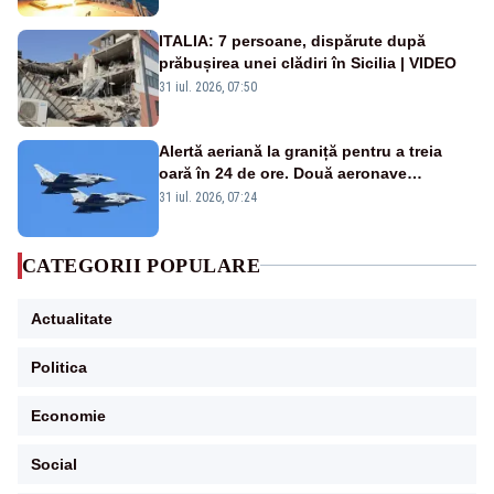
ITALIA: 7 persoane, dispărute după
prăbușirea unei clădiri în Sicilia | VIDEO
31 iul. 2026, 07:50
Alertă aeriană la graniță pentru a treia
oară în 24 de ore. Două aeronave
Eurofighter britanice au fost ridicate de la
31 iul. 2026, 07:24
sol
CATEGORII POPULARE
Actualitate
Politica
Economie
Social