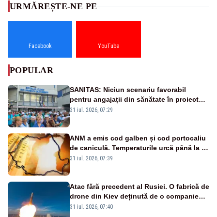
URMĂREȘTE-NE PE
Facebook
YouTube
POPULAR
SANITAS: Niciun scenariu favorabil
pentru angajații din sănătate în proiectul
Legii salarizării
31 iul. 2026, 07:29
ANM a emis cod galben și cod portocaliu
de caniculă. Temperaturile urcă până la 38
de grade, iar nopțile devin tropicale
31 iul. 2026, 07:39
Atac fără precedent al Rusiei. O fabrică de
drone din Kiev deținută de o companie
americană, distrusă de o rachetă
31 iul. 2026, 07:40
rusească