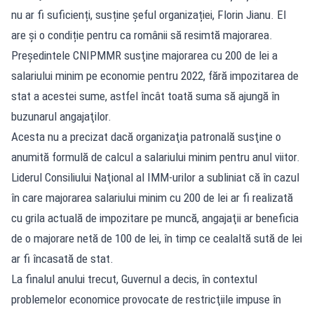
nu ar fi suficienți, susține șeful organizației, Florin Jianu. El
are și o condiție pentru ca românii să resimtă majorarea.
Preşedintele CNIPMMR susţine majorarea cu 200 de lei a
salariului minim pe economie pentru 2022, fără impozitarea de
stat a acestei sume, astfel încât toată suma să ajungă în
buzunarul angajaţilor.
Acesta nu a precizat dacă organizaţia patronală susţine o
anumită formulă de calcul a salariului minim pentru anul viitor.
Liderul Consiliului Naţional al IMM-urilor a subliniat că în cazul
în care majorarea salariului minim cu 200 de lei ar fi realizată
cu grila actuală de impozitare pe muncă, angajaţii ar beneficia
de o majorare netă de 100 de lei, în timp ce cealaltă sută de lei
ar fi încasată de stat.
La finalul anului trecut, Guvernul a decis, în contextul
problemelor economice provocate de restricţiile impuse în