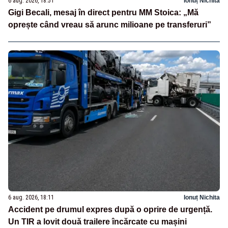
6 aug. 2026, 18:51
Ionuț Nichita
Gigi Becali, mesaj în direct pentru MM Stoica: „Mă
oprește când vreau să arunc milioane pe transferuri”
6 aug. 2026, 18:11
Ionuț Nichita
Accident pe drumul expres după o oprire de urgență.
Un TIR a lovit două trailere încărcate cu mașini