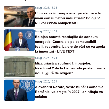
6 aug. 2026, 15:36
Cum se va întrerupe energia electrică la
marii consumatori industriali? Bolojan:
Nu vor exista compensații
6 aug. 2026, 15:33
Bolojan anunță restricțiile de consum
energetic. Centralele pe combustibili
fosili, repornite. La ore de vârf se va apela
la importuri - LIVE TEXT
6 aug. 2026, 15:24
Miza uriașă a scufundării barjelor.
Reactorul 2 de la Cernavodă poate primi o
nouă „gură de oxigen”
6 aug. 2026, 15:23
Alexandru Nazare, veste bună: Economia
României va crește în 2027, iar inflația va
scădea