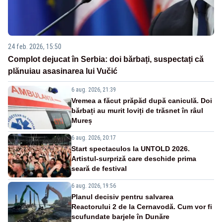
24 feb. 2026, 15:50
Complot dejucat în Serbia: doi bărbați, suspectați că
plănuiau asasinarea lui Vučić
6 aug. 2026, 21:39
Vremea a făcut prăpăd după caniculă. Doi
bărbați au murit loviți de trăsnet în râul
Mureș
6 aug. 2026, 20:17
Start spectaculos la UNTOLD 2026.
Artistul-surpriză care deschide prima
seară de festival
6 aug. 2026, 19:56
Planul decisiv pentru salvarea
Reactorului 2 de la Cernavodă. Cum vor fi
scufundate barjele în Dunăre