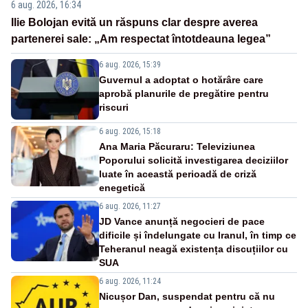
6 aug. 2026, 16:34
Ilie Bolojan evită un răspuns clar despre averea
partenerei sale: „Am respectat întotdeauna legea”
6 aug. 2026, 15:39
Guvernul a adoptat o hotărâre care
aprobă planurile de pregătire pentru
riscuri
6 aug. 2026, 15:18
Ana Maria Păcuraru: Televiziunea
Poporului solicită investigarea deciziilor
luate în această perioadă de criză
enegetică
6 aug. 2026, 11:27
JD Vance anunță negocieri de pace
dificile și îndelungate cu Iranul, în timp ce
Teheranul neagă existența discuțiilor cu
SUA
6 aug. 2026, 11:24
Nicușor Dan, suspendat pentru că nu