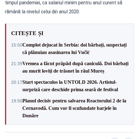
timpul pandemiei, ca salariul minim pentru anul curent să
rămână la nivelul celui din anul 2020.
CITEȘTE ȘI
Complot dejucat în Serbia: doi bărbați, suspectați
15:50
că plănuiau asasinarea lui Vučić
Vremea a făcut prăpăd după caniculă. Doi bărbați
21:39
au murit loviți de trăsnet în râul Mureș
Start spectaculos la UNTOLD 2026. Artistul-
20:17
surpriză care deschide prima seară de festival
Planul decisiv pentru salvarea Reactorului 2 de la
19:56
Cernavodă. Cum vor fi scufundate barjele în
Dunăre