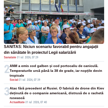
SANITAS: Niciun scenariu favorabil pentru angajații
din sănătate în proiectul Legii salarizării
Sanatate
·
31 iul. 2026, 07:29
2
ANM a emis cod galben și cod portocaliu de caniculă.
Temperaturile urcă până la 38 de grade, iar nopțile devin
tropicale
Social
-
31 iul. 2026, 07:39
3
Atac fără precedent al Rusiei. O fabrică de drone din Kiev
deținută de o companie americană, distrusă de o rachetă
rusească
Actualitate
-
31 iul. 2026, 07:40