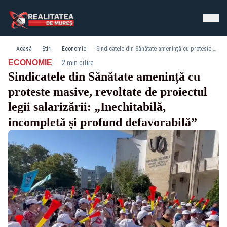
Acasă
Știri
Economie
Sindicatele din Sănătate amenință cu proteste masive, revoltate de proiectul legii salarizării: „Inechitabilă, incompletă și profund defavorabilă”
·
ECONOMIE
2 min citire
Sindicatele din Sănătate amenință cu
proteste masive, revoltate de proiectul
legii salarizării: „Inechitabilă,
incompletă și profund defavorabilă”