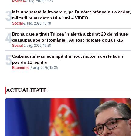
Politica
-
2 aug. 2026, 15:42
3
Misiune ratată la Izvoarele, pe Dunăre: stânca nu a cedat,
militarii reiau detonările luni – VIDEO
Social
-
2 aug. 2026, 15:48
4
Drona care a ținut Tulcea în alertă a zburat 20 de minute
deasupra apelor României. Au fost ridicate două F-16
Social
-
2 aug. 2026, 19:28
5
Carburanții s-au scumpit din nou, motorina este la un
pas de 11 lei/litru
Economie
-
2 aug. 2026, 15:36
ACTUALITATE