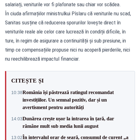
salariați, veniturile vor fi plafonate sau chiar vor scădea.
În ciuda afirmațiilor ministrulkui Pîslaru că veniturile nu scad,
Sanitas susține că reducerea sporurilor lovește direct în
veniturile reale ale celor care lucrează în condiții dificile, în
ture, în regim de asigurare a continuității și sub presiune, in
timp ce compensațiile propuse nici nu acoperă pierderile, nici
nu reechilibrează impactul financiar.
CITEȘTE ȘI
România își păstrează ratingul recomandat
10:38
investițiilor. Un semnal pozitiv, dar și un
avertisment pentru autorități
Dunărea crește ușor la intrarea în țară, dar
14:03
rămâne mult sub media lunii august
În intervalul orar de seară, consumul de curent „a
13:02