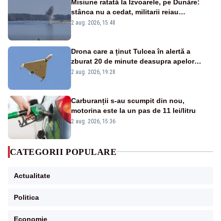
Misiune ratată la Izvoarele, pe Dunăre:
stânca nu a cedat, militarii reiau
detonările luni – VIDEO
2 aug. 2026, 15:48
Drona care a ținut Tulcea în alertă a
zburat 20 de minute deasupra apelor
României. Au fost ridicate două F-16
2 aug. 2026, 19:28
Carburanții s-au scumpit din nou,
motorina este la un pas de 11 lei/litru
2 aug. 2026, 15:36
CATEGORII POPULARE
Actualitate
Politica
Economie