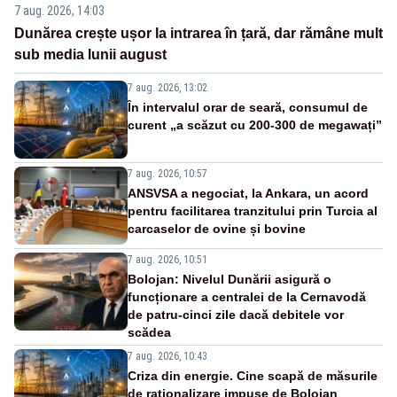
7 aug. 2026, 14:03
Dunărea crește ușor la intrarea în țară, dar rămâne mult
sub media lunii august
7 aug. 2026, 13:02
În intervalul orar de seară, consumul de
curent „a scăzut cu 200-300 de megawați”
7 aug. 2026, 10:57
ANSVSA a negociat, la Ankara, un acord
pentru facilitarea tranzitului prin Turcia al
carcaselor de ovine și bovine
7 aug. 2026, 10:51
Bolojan: Nivelul Dunării asigură o
funcționare a centralei de la Cernavodă
de patru-cinci zile dacă debitele vor
scădea
7 aug. 2026, 10:43
Criza din energie. Cine scapă de măsurile
de raționalizare impuse de Bolojan