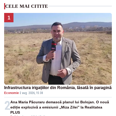
CELE MAI CITITE
1
Infrastructura irigațiilor din România, lăsată în paragină
Economie
·
2 aug. 2026, 15:38
2
Ana Maria Păcuraru demască planul lui Bolojan. O nouă
ediție explozivă a emisiunii „Miza Zilei” la Realitatea
PLUS