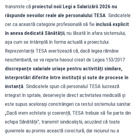
transmite că
proiectul noii Legi a Salarizării 2026 nu
răspunde nevoilor reale ale personalului TESA
. Sindicatele
cer ca această categorie profesională să fie
inclusă explicit
în anexa dedicată Sănătății
, nu lăsată în afara sistemului,
așa cum se întâmplă în forma actuală a proiectului.
Reprezentanții TESA avertizează că, dacă legea rămâne
neschimbată, se va repeta haosul creat de Legea 153/2017:
discrepanțe salariale uriașe pentru activități similare,
interpretări diferite între instituții și sute de procese în
instanță
. Sindicatele spun că personalul TESA lucrează
integrat în spitale, deservește direct activitatea medicală și
este supus acelorași constrângeri ca restul sistemului sanitar.
„Dacă vrem echitate și coerență, TESA trebuie să fie parte din
echipa Sănătății”, transmit sindicaliștii, acuzând că toate
guvernele au promis această corectură, dar niciunul nu a