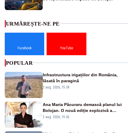
URMĂREȘTE-NE PE
Facebook
YouTube
POPULAR
Infrastructura irigațiilor din România,
lăsată în paragină
2 aug. 2026, 15:38
Ana Maria Păcuraru demască planul lui
Bolojan. O nouă ediție explozivă a
emisiunii „Miza Zilei” la Realitatea PLUS
2 aug. 2026, 15:42