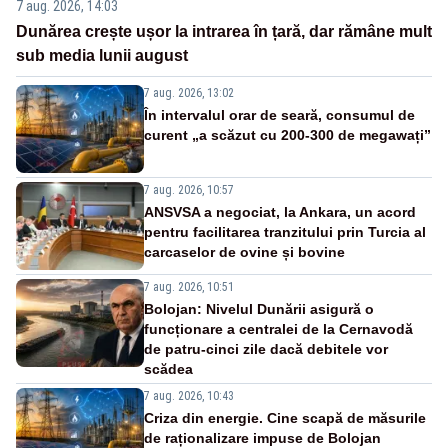
7 aug. 2026, 14:03
Dunărea crește ușor la intrarea în țară, dar rămâne mult
sub media lunii august
7 aug. 2026, 13:02
În intervalul orar de seară, consumul de
curent „a scăzut cu 200-300 de megawați”
7 aug. 2026, 10:57
ANSVSA a negociat, la Ankara, un acord
pentru facilitarea tranzitului prin Turcia al
carcaselor de ovine și bovine
7 aug. 2026, 10:51
Bolojan: Nivelul Dunării asigură o
funcționare a centralei de la Cernavodă
de patru-cinci zile dacă debitele vor
scădea
7 aug. 2026, 10:43
Criza din energie. Cine scapă de măsurile
de raționalizare impuse de Bolojan