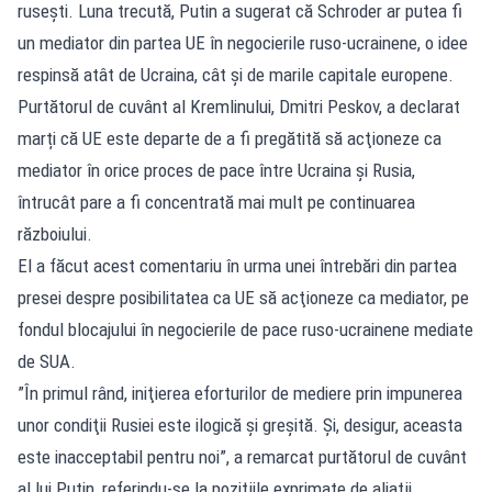
ruseşti. Luna trecută, Putin a sugerat că Schroder ar putea fi
un mediator din partea UE în negocierile ruso-ucrainene, o idee
respinsă atât de Ucraina, cât şi de marile capitale europene.
Purtătorul de cuvânt al Kremlinului, Dmitri Peskov, a declarat
marți că UE este departe de a fi pregătită să acţioneze ca
mediator în orice proces de pace între Ucraina şi Rusia,
întrucât pare a fi concentrată mai mult pe continuarea
războiului.
El a făcut acest comentariu în urma unei întrebări din partea
presei despre posibilitatea ca UE să acţioneze ca mediator, pe
fondul blocajului în negocierile de pace ruso-ucrainene mediate
de SUA.
”În primul rând, iniţierea eforturilor de mediere prin impunerea
unor condiţii Rusiei este ilogică şi greşită. Şi, desigur, aceasta
este inacceptabil pentru noi”, a remarcat purtătorul de cuvânt
al lui Putin, referindu-se la poziţiile exprimate de aliaţii