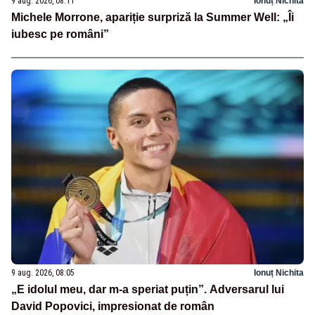
9 aug. 2026, 08:11
Ionuț Nichita
Michele Morrone, apariție surpriză la Summer Well: „Îi
iubesc pe români”
9 aug. 2026, 08:05
Ionuț Nichita
„E idolul meu, dar m-a speriat puțin”. Adversarul lui
David Popovici, impresionat de român