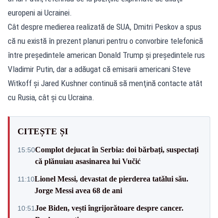
europeni ai Ucrainei.
Cât despre medierea realizată de SUA, Dmitri Peskov a spus
că nu există în prezent planuri pentru o convorbire telefonică
între preşedintele american Donald Trump şi preşedintele rus
Vladimir Putin, dar a adăugat că emisarii americani Steve
Witkoff şi Jared Kushner continuă să menţină contacte atât
cu Rusia, cât şi cu Ucraina.
CITEȘTE ȘI
Complot dejucat în Serbia: doi bărbați, suspectați
15:50
că plănuiau asasinarea lui Vučić
Lionel Messi, devastat de pierderea tatălui său.
11:10
Jorge Messi avea 68 de ani
Joe Biden, vești îngrijorătoare despre cancer.
10:51