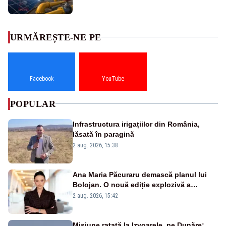
URMĂREȘTE-NE PE
Facebook
YouTube
POPULAR
Infrastructura irigațiilor din România,
lăsată în paragină
2 aug. 2026, 15:38
Ana Maria Păcuraru demască planul lui
Bolojan. O nouă ediție explozivă a
emisiunii „Miza Zilei” la Realitatea PLUS
2 aug. 2026, 15:42
Misiune ratată la Izvoarele, pe Dunăre: