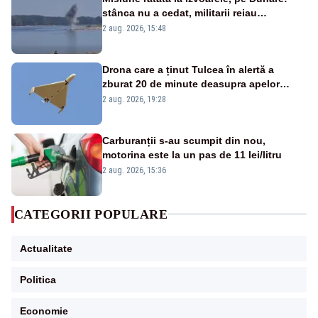
stânca nu a cedat, militarii reiau
detonările luni – VIDEO
2 aug. 2026, 15:48
Drona care a ținut Tulcea în alertă a
zburat 20 de minute deasupra apelor
României. Au fost ridicate două F-16
2 aug. 2026, 19:28
Carburanții s-au scumpit din nou,
motorina este la un pas de 11 lei/litru
2 aug. 2026, 15:36
CATEGORII POPULARE
Actualitate
Politica
Economie