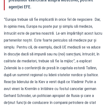
agenției EFE.
”Europa trebuie să fie implicată în orice fel de negociere. Dar,
în opinia mea, Europa nu poate pur și simplu să medieze,
întrucât este de partea noastră. Le-am împărtășit acest lucru
partenerilor noștri. Este foarte periculos să medieze pur și
simplu. Pentru că, de exemplu, dacă UE mediază se va aduce
în discuție dacă să impună sau nu (noi) sancțiuni, întrucât, în
calitate de mediatori, trebuie să fie la mijloc”, a explicat
Zelenski la o conferință de presă în capitala estonă Tallinn,
după un summit regional cu liderii statelor nordice și baltice.
Reacția liderului de la Kiev a venit după ce Vladimir Putin a
avut vineri la Kremlin o întâlnire cu fostul cancelar german
Gerhard Schroder, un politician apropiat de Rusia şi care a
deţinut funcţii de conducere în companii petroliere de stat