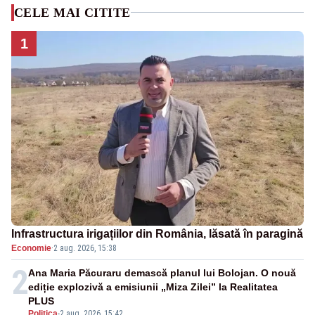
CELE MAI CITITE
1
Infrastructura irigațiilor din România, lăsată în paragină
Economie
·
2 aug. 2026, 15:38
2
Ana Maria Păcuraru demască planul lui Bolojan. O nouă
ediție explozivă a emisiunii „Miza Zilei” la Realitatea
PLUS
Politica
-
2 aug. 2026, 15:42