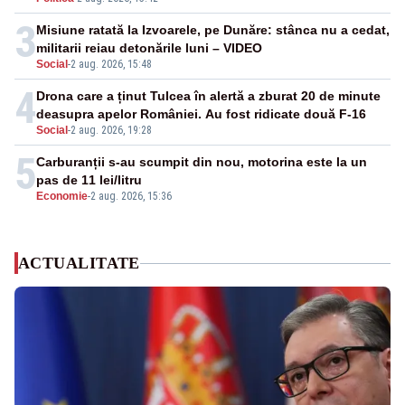
3
Misiune ratată la Izvoarele, pe Dunăre: stânca nu a cedat,
militarii reiau detonările luni – VIDEO
Social
-
2 aug. 2026, 15:48
4
Drona care a ținut Tulcea în alertă a zburat 20 de minute
deasupra apelor României. Au fost ridicate două F-16
Social
-
2 aug. 2026, 19:28
5
Carburanții s-au scumpit din nou, motorina este la un
pas de 11 lei/litru
Economie
-
2 aug. 2026, 15:36
ACTUALITATE