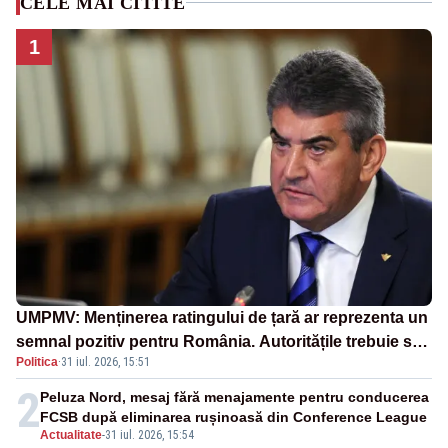
CELE MAI CITITE
1
UMPMV: Menținerea ratingului de țară ar reprezenta un
semnal pozitiv pentru România. Autoritățile trebuie să
Politica
·
31 iul. 2026, 15:51
continue consolidarea stabilității economice și
financiare
2
Peluza Nord, mesaj fără menajamente pentru conducerea
FCSB după eliminarea rușinoasă din Conference League
Actualitate
-
31 iul. 2026, 15:54