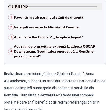
CUPRINS
Favoritism sub paranvul stării de urgență
1
Nereguli ascunse la Ministerul Energiei
2
Apel către Ilie Bolojan: „Să aplice legea!”
3
Acuzații de o gravitate extremă la adresa OSCAR
Downstream: Securitatea energetică a României,
4
pusă în pericol?
Realizatoarea emisiunii „Culisele Statului Paralel”, Anca
Alexandrescu, a lansat un atac dur la adresa unor conexiuni de
putere ce implică nume grele din politica și serviciile din
România. Jurnalista a dezvăluit existența unei companii
protejate care ar fi beneficiat de regim preferențial chiar în
timpul stării de urgență.