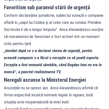
Favoritism sub paranvul stării de urgență
Conform declarațiilor jurnalistei, subiectul vizează o companie
aflată în „siajul lui Coldea și al celor care au condus Primăria
Sectorului 6 de-a lungul timpului”. Anca Alexandrescu susține
că mecanismul de favorizare a fost activat într-un moment
critic pentru țară.
„Imediat după ce s-a declarat starea de urgență, pentru
această companie s-a făcut o excepție ca să poată exporta.
Excepția a fost semnată sâmbăta, când Bogdan Ivan nu era la
muncă”, a punctat realizatoarea TV.
Nereguli ascunse la Ministerul Energiei
Acuzațiile nu se opresc aici. Anca Alexandrescu afirmă că
firma respectivă încalcă normele legale în vigoare, însă
situația este mușamalizată la nivel înalt.
„Această firmă nu respectă normele, iar această chestiune