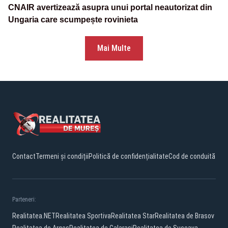
CNAIR avertizează asupra unui portal neautorizat din
Ungaria care scumpește rovinieta
Mai Multe
Contact
Termeni și condiții
Politică de confidențialitate
Cod de conduită
Parteneri:
Realitatea.NET
Realitatea Sportiva
Realitatea Star
Realitatea de Brasov
Realitatea de Arges
Realitatea de Calarasi
Realitatea de Suceava