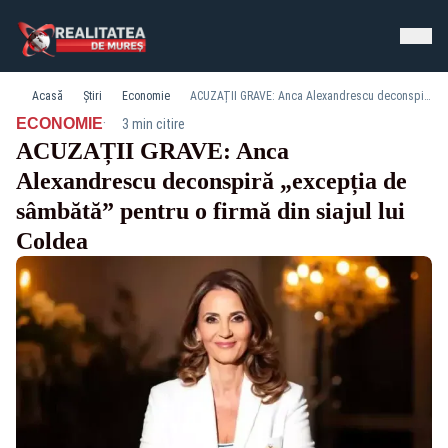
Acasă
Știri
Economie
ACUZAȚII GRAVE: Anca Alexandrescu deconspiră „excepția de sâmbătă” pentru o firmă din siajul lui Coldea
·
ECONOMIE
3 min citire
ACUZAȚII GRAVE: Anca
Alexandrescu deconspiră „excepția de
sâmbătă” pentru o firmă din siajul lui
Coldea