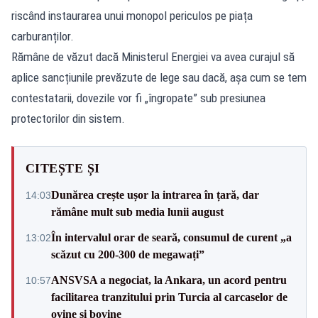
riscând instaurarea unui monopol periculos pe piața
carburanților.
Rămâne de văzut dacă Ministerul Energiei va avea curajul să
aplice sancțiunile prevăzute de lege sau dacă, așa cum se tem
contestatarii, dovezile vor fi „îngropate” sub presiunea
protectorilor din sistem.
CITEȘTE ȘI
Dunărea crește ușor la intrarea în țară, dar
14:03
rămâne mult sub media lunii august
În intervalul orar de seară, consumul de curent „a
13:02
scăzut cu 200-300 de megawați”
ANSVSA a negociat, la Ankara, un acord pentru
10:57
facilitarea tranzitului prin Turcia al carcaselor de
ovine și bovine