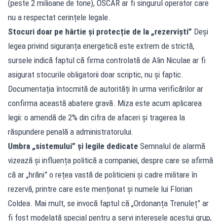
(peste 2 milioane de tone), OSCAR ar fi singurul operator care
nu a respectat cerințele legale.
Stocuri doar pe hârtie și protecție de la „rezerviști”
Deși
legea privind siguranța energetică este extrem de strictă,
sursele indică faptul că firma controlată de Alin Niculae ar fi
asigurat stocurile obligatorii doar scriptic, nu și faptic.
Documentația întocmită de autorități în urma verificărilor ar
confirma această abatere gravă. Miza este acum aplicarea
legii: o amendă de 2% din cifra de afaceri și tragerea la
răspundere penală a administratorului.
Umbra „sistemului” și legile dedicate
Semnalul de alarmă
vizează și influența politică a companiei, despre care se afirmă
că ar „hrăni” o rețea vastă de politicieni și cadre militare în
rezervă, printre care este menționat și numele lui Florian
Coldea. Mai mult, se invocă faptul că „Ordonanța Trenuleț” ar
fi fost modelată special pentru a servi interesele acestui grup,