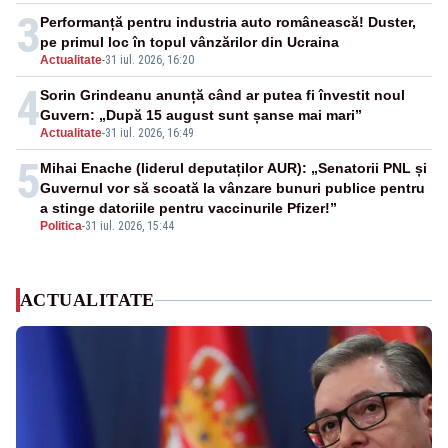
3
Performanță pentru industria auto românească! Duster,
pe primul loc în topul vânzărilor din Ucraina
Actualitate
-
31 iul. 2026, 16:20
4
Sorin Grindeanu anunță când ar putea fi învestit noul
Guvern: „După 15 august sunt șanse mai mari”
Actualitate
-
31 iul. 2026, 16:49
5
Mihai Enache (liderul deputaților AUR): „Senatorii PNL și
Guvernul vor să scoată la vânzare bunuri publice pentru
a stinge datoriile pentru vaccinurile Pfizer!”
Politica
-
31 iul. 2026, 15:44
ACTUALITATE