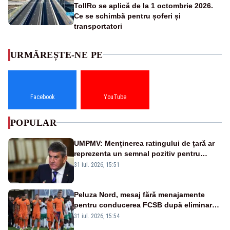
TollRo se aplică de la 1 octombrie 2026.
Ce se schimbă pentru șoferi și
transportatori
URMĂREȘTE-NE PE
Facebook
YouTube
POPULAR
UMPMV: Menținerea ratingului de țară ar
reprezenta un semnal pozitiv pentru
România. Autoritățile trebuie să continue
31 iul. 2026, 15:51
consolidarea stabilității economice și
financiare
Peluza Nord, mesaj fără menajamente
pentru conducerea FCSB după eliminarea
rușinoasă din Conference League
31 iul. 2026, 15:54