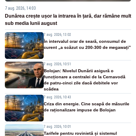
7 aug. 2026, 14:03
Dunărea crește ușor la intrarea în țară, dar rămâne mult
sub media lunii august
7 aug. 2026, 13:02
În intervalul orar de seară, consumul de
curent „a scăzut cu 200-300 de megawați”
7 aug. 2026, 10:51
Bolojan: Nivelul Dunării asigură o
funcționare a centralei de la Cernavodă
de patru-cinci zile dacă debitele vor
scădea
7 aug. 2026, 10:43
Criza din energie. Cine scapă de măsurile
de raționalizare impuse de Bolojan
7 aug. 2026, 10:01
Tarifele pentru rovinietă și sistemul