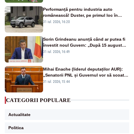
Performanță pentru industria auto
românească! Duster, pe primul loc în
topul vânzărilor din Ucraina
31 iul. 2026, 16:20
Sorin Grindeanu anunță când ar putea fi
învestit noul Guvern: „După 15 august
sunt șanse mai mari”
31 iul. 2026, 16:49
Mihai Enache (liderul deputaților AUR):
„Senatorii PNL și Guvernul vor să scoată
la vânzare bunuri publice pentru a stinge
31 iul. 2026, 15:44
datoriile pentru vaccinurile Pfizer!”
CATEGORII POPULARE
Actualitate
Politica