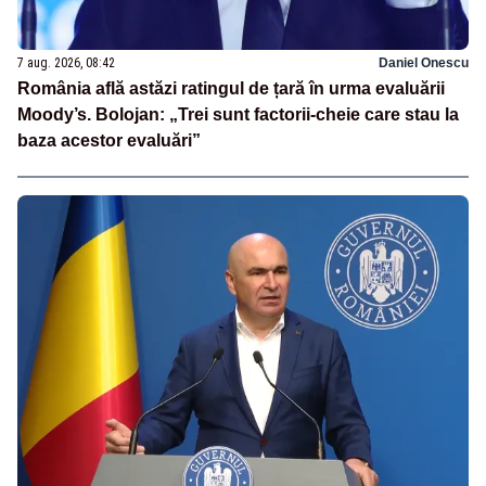
7 aug. 2026, 08:42
Daniel Onescu
România află astăzi ratingul de țară în urma evaluării
Moody’s. Bolojan: „Trei sunt factorii-cheie care stau la
baza acestor evaluări”