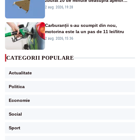
zburat 20 de minute deasupra apelor
României. Au fost ridicate două F-16
2 aug. 2026, 19:28
Carburanții s-au scumpit din nou,
motorina este la un pas de 11 lei/litru
2 aug. 2026, 15:36
CATEGORII POPULARE
Actualitate
Politica
Economie
Social
Sport