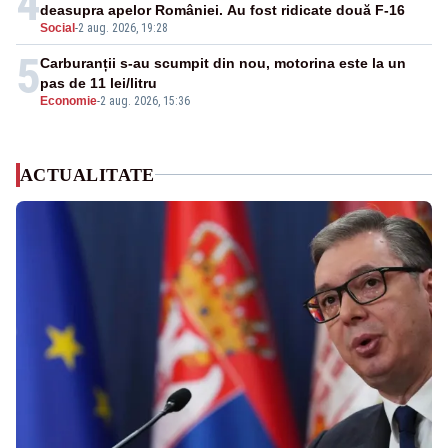
4
deasupra apelor României. Au fost ridicate două F-16
Social
-
2 aug. 2026, 19:28
5
Carburanții s-au scumpit din nou, motorina este la un
pas de 11 lei/litru
Economie
-
2 aug. 2026, 15:36
ACTUALITATE