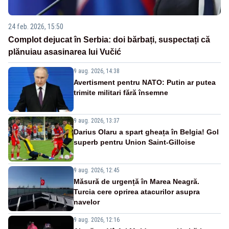
24 feb. 2026, 15:50
Complot dejucat în Serbia: doi bărbați, suspectați că
plănuiau asasinarea lui Vučić
9 aug. 2026, 14:38
Avertisment pentru NATO: Putin ar putea
trimite militari fără însemne
9 aug. 2026, 13:37
Darius Olaru a spart gheața în Belgia! Gol
superb pentru Union Saint-Gilloise
9 aug. 2026, 12:45
Măsură de urgență în Marea Neagră.
Turcia cere oprirea atacurilor asupra
navelor
9 aug. 2026, 12:16