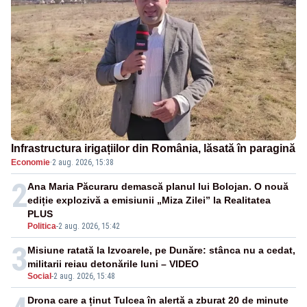
Infrastructura irigațiilor din România, lăsată în paragină
Economie
·
2 aug. 2026, 15:38
2
Ana Maria Păcuraru demască planul lui Bolojan. O nouă
ediție explozivă a emisiunii „Miza Zilei” la Realitatea
PLUS
Politica
-
2 aug. 2026, 15:42
3
Misiune ratată la Izvoarele, pe Dunăre: stânca nu a cedat,
militarii reiau detonările luni – VIDEO
Social
-
2 aug. 2026, 15:48
Drona care a ținut Tulcea în alertă a zburat 20 de minute