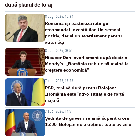
după planul de foraj
8 aug. 2026, 10:38
România își păstrează ratingul
recomandat investițiilor. Un semnal
pozitiv, dar și un avertisment pentru
autorități
8 aug. 2026, 08:51
Nicușor Dan, avertisment după decizia
Moody’s: „România trebuie să revină la
creștere economică”
7 aug. 2026, 15:26
PSD, replică dură pentru Bolojan:
„România este într-o situație de forță
majoră”
7 aug. 2026, 14:51
Ședința de guvern se amână pentru ora
15:00. Bolojan nu a obținut toate avizele