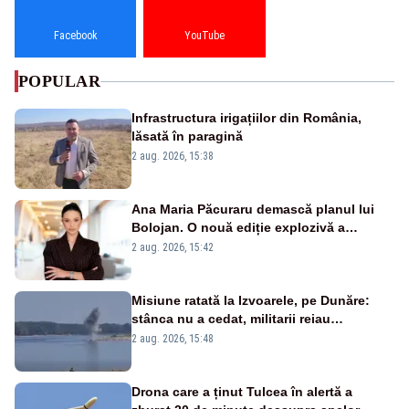
Facebook
YouTube
POPULAR
Infrastructura irigațiilor din România,
lăsată în paragină
2 aug. 2026, 15:38
Ana Maria Păcuraru demască planul lui
Bolojan. O nouă ediție explozivă a
emisiunii „Miza Zilei” la Realitatea PLUS
2 aug. 2026, 15:42
Misiune ratată la Izvoarele, pe Dunăre:
stânca nu a cedat, militarii reiau
detonările luni – VIDEO
2 aug. 2026, 15:48
Drona care a ținut Tulcea în alertă a