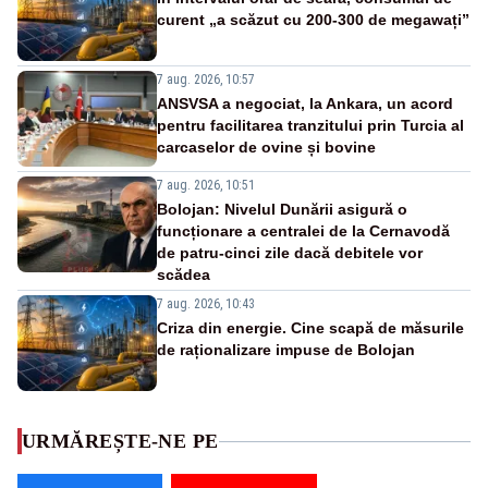
curent „a scăzut cu 200-300 de megawați”
7 aug. 2026, 10:57
ANSVSA a negociat, la Ankara, un acord
pentru facilitarea tranzitului prin Turcia al
carcaselor de ovine și bovine
7 aug. 2026, 10:51
Bolojan: Nivelul Dunării asigură o
funcționare a centralei de la Cernavodă
de patru-cinci zile dacă debitele vor
scădea
7 aug. 2026, 10:43
Criza din energie. Cine scapă de măsurile
de raționalizare impuse de Bolojan
URMĂREȘTE-NE PE