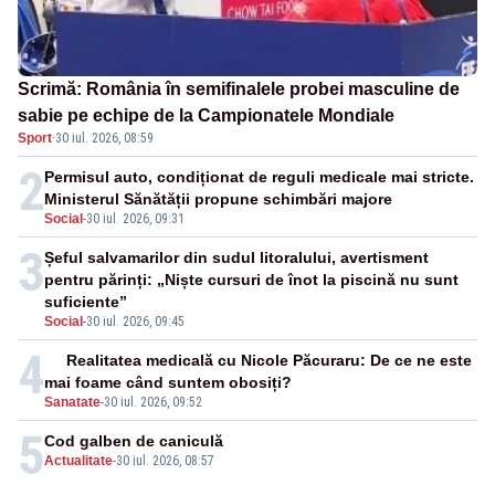
Scrimă: România în semifinalele probei masculine de
sabie pe echipe de la Campionatele Mondiale
Sport
·
30 iul. 2026, 08:59
2
Permisul auto, condiționat de reguli medicale mai stricte.
Ministerul Sănătății propune schimbări majore
Social
-
30 iul. 2026, 09:31
3
Șeful salvamarilor din sudul litoralului, avertisment
pentru părinți: „Niște cursuri de înot la piscină nu sunt
suficiente”
Social
-
30 iul. 2026, 09:45
4
Realitatea medicală cu Nicole Păcuraru: De ce ne este
mai foame când suntem obosiți?
Sanatate
-
30 iul. 2026, 09:52
5
Cod galben de caniculă
Actualitate
-
30 iul. 2026, 08:57