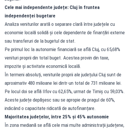
Cele mai independente județe: Cluj în fruntea
independenței bugetare
Analiza veniturilor arată o separare clară între județele cu
economie locală solidă și cele dependente de finanțări externe
sau transferuri de la bugetul de stat.
Pe primul loc la autonomie financiară se află Cluj, cu 65,68%
venituri proprii din total buget. Acestea provin din taxe,
impozite și activitate economică locală.
În termeni absoluți, veniturile proprii ale județului Cluj sunt de
aproximativ 480 milioane lei dintr-un total de 731 milioane lei.
Pe locul doi se află Ilfov cu 62,65%, urmat de Timiș cu 59,03%.
Aceste județe depășesc sau se apropie de pragul de 60%,
indicând o capacitate ridicată de autofinanțare.
Majoritatea județelor, între 25% și 45% autonomie
În zona mediană se află cele mai multe administrații județene,