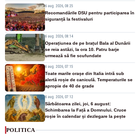
6 aug. 2026, 08:25
Recomandările DSU pentru participarea în
siguranță la festivaluri
6 aug. 2026, 08:14
Operațiunea de pe brațul Bala al Dunării
se reia astăzi, la ora 10. Patru barje
urmează să fie scufundate
6 aug. 2026, 07:15
Toate marile orașe din Italia intră sub
alertă roșie de caniculă. Temperaturile se
apropie de 40 de grade
6 aug. 2026, 07:12
Sărbătoarea zilei, joi, 6 august:
Schimbarea la Față a Domnului. Cruce
roșie în calendar și dezlegare la pește
POLITICA