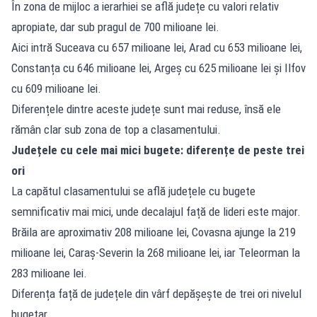
În zona de mijloc a ierarhiei se află județe cu valori relativ
apropiate, dar sub pragul de 700 milioane lei.
Aici intră Suceava cu 657 milioane lei, Arad cu 653 milioane lei,
Constanța cu 646 milioane lei, Argeș cu 625 milioane lei și Ilfov
cu 609 milioane lei.
Diferențele dintre aceste județe sunt mai reduse, însă ele
rămân clar sub zona de top a clasamentului.
Județele cu cele mai mici bugete: diferențe de peste trei
ori
La capătul clasamentului se află județele cu bugete
semnificativ mai mici, unde decalajul față de lideri este major.
Brăila are aproximativ 208 milioane lei, Covasna ajunge la 219
milioane lei, Caraș-Severin la 268 milioane lei, iar Teleorman la
283 milioane lei.
Diferența față de județele din vârf depășește de trei ori nivelul
bugetar.