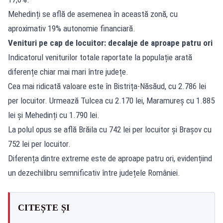
Mehedinți se află de asemenea în această zonă, cu
aproximativ 19% autonomie financiară.
Venituri pe cap de locuitor: decalaje de aproape patru ori
Indicatorul veniturilor totale raportate la populație arată
diferențe chiar mai mari între județe.
Cea mai ridicată valoare este în Bistrița-Năsăud, cu 2.786 lei
per locuitor. Urmează Tulcea cu 2.170 lei, Maramureș cu 1.885
lei și Mehedinți cu 1.790 lei.
La polul opus se află Brăila cu 742 lei per locuitor și Brașov cu
752 lei per locuitor.
Diferența dintre extreme este de aproape patru ori, evidențiind
un dezechilibru semnificativ între județele României.
CITEȘTE ȘI