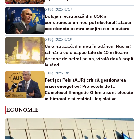
6 aug. 2026, 07:34
Bolojan recrutează din USR și
construiește un nou pol electoral: atacuri
coordonate pentru menținerea la putere
6 aug. 2026, 07:04
Ucraina atacă din nou în adâncul Rusiei:
rafinăria cu o capacitate de 15 milioane
de tone de petrol pe an, vizată două nopți
la rând
5 aug. 2026, 19:53
Petrișor Peiu (AUR) critică gestionarea
crizei energetice: Proiectele de la
Complexul Energetic Oltenia sunt blocate
în birocrație și restricții legislative
ECONOMIE