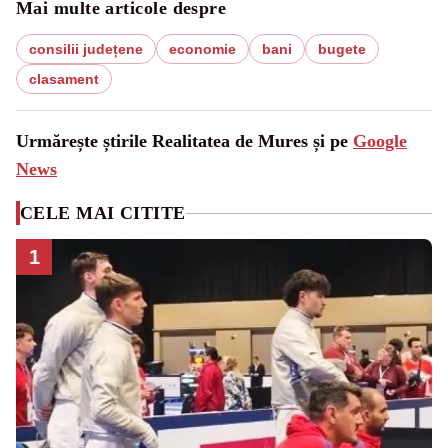
Mai multe articole despre
consilii județene
economie
bani
bugete
clasament
Urmărește știrile Realitatea de Mures și pe
Google
News
CELE MAI CITITE
1