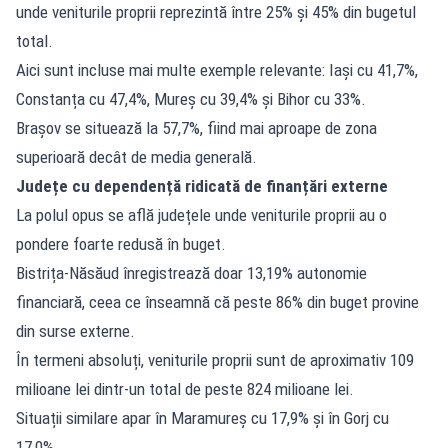
unde veniturile proprii reprezintă între 25% și 45% din bugetul
total.
Aici sunt incluse mai multe exemple relevante: Iași cu 41,7%,
Constanța cu 47,4%, Mureș cu 39,4% și Bihor cu 33%.
Brașov se situează la 57,7%, fiind mai aproape de zona
superioară decât de media generală.
Județe cu dependență ridicată de finanțări externe
La polul opus se află județele unde veniturile proprii au o
pondere foarte redusă în buget.
Bistrița-Năsăud înregistrează doar 13,19% autonomie
financiară, ceea ce înseamnă că peste 86% din buget provine
din surse externe.
În termeni absoluți, veniturile proprii sunt de aproximativ 109
milioane lei dintr-un total de peste 824 milioane lei.
Situații similare apar în Maramureș cu 17,9% și în Gorj cu
17,0%.