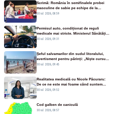
Scrimă: România în semifinalele probei
masculine de sabie pe echipe de la
Campionatele Mondiale
30 iul. 2026, 08:59
Permisul auto, condiționat de reguli
medicale mai stricte. Ministerul Sănătății
propune schimbări majore
30 iul. 2026, 09:31
Șeful salvamarilor din sudul litoralului,
avertisment pentru părinți: „Niște cursuri
de înot la piscină nu sunt suficiente”
30 iul. 2026, 09:45
Realitatea medicală cu Nicole Păcuraru:
De ce ne este mai foame când suntem
obosiți?
30 iul. 2026, 09:52
Cod galben de caniculă
30 iul. 2026, 08:57