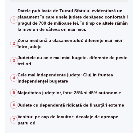
Datele publicate de Turnul Sfatului evidențiază un
clasament în care unele județe depășesc confortabil
1
pragul de 700 de milioane lei, în timp ce altele rămân
la niveluri de câteva ori mai mici.
Zona mediană a clasamentului: diferențe mai mici
2
între județe
Județele cu cele mai mici bugete: diferențe de peste
3
trei ori
Cele mai independente județe: Cluj în fruntea
4
independenței bugetare
Majoritatea județelor, între 25% și 45% autonomie
5
Județe cu dependență ridicată de finanțări externe
6
Venituri pe cap de locuitor: decalaje de aproape
7
patru ori