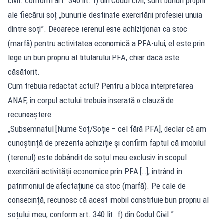
civil. Conform art. 340 lit. f) din Codul civil, sunt bunuri proprii
ale fiecărui soț „bunurile destinate exercitării profesiei unuia
dintre soți”. Deoarece terenul este achiziționat ca stoc
(marfă) pentru activitatea economică a PFA-ului, el este prin
lege un bun propriu al titularului PFA, chiar dacă este
căsătorit.
Cum trebuia redactat actul? Pentru a bloca interpretarea
ANAF, în corpul actului trebuia inserată o clauză de
recunoaștere:
„Subsemnatul [Nume Soț/Soție – cel fără PFA], declar că am
cunoștință de prezenta achiziție și confirm faptul că imobilul
(terenul) este dobândit de soțul meu exclusiv în scopul
exercitării activității economice prin PFA […], intrând în
patrimoniul de afectațiune ca stoc (marfă). Pe cale de
consecință, recunosc că acest imobil constituie bun propriu al
soțului meu, conform art. 340 lit. f) din Codul Civil.”