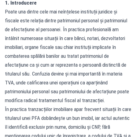
1. Introducere
Poate una dintre cele mai neînțelese instituții juridice și
fiscale este relația dintre patrimoniul personal și patrimoniul
de afectațiune al persoanei. În practica profesională am
întâlnit numeroase situații în care bănci, notari, dezvoltatori
imobiliari, organe fiscale sau chiar instituții implicate în
combaterea spălării banilor au tratat patrimoniul de
afectațiune ca și cum ar reprezenta o persoană distinctă de
titularul său. Confuzia devine și mai importantă în materia
TVA, unde calificarea unei operațiuni ca aparținând
patrimoniului personal sau patrimoniului de afectațiune poate
modifica radical tratamentul fiscal al tranzacției.
În practica tranzacțiilor imobiliare apar frecvent situații în care
titularul unei PFA dobândește un bun imobil, iar actul autentic
îl identifică exclusiv prin nume, domiciliu și CNP, fără
menționarea codului unic de înregistrare, a codului de TVA și a