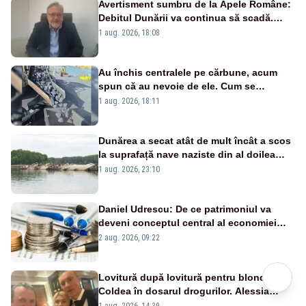
Avertisment sumbru de la Apele Române:
Debitul Dunării va continua să scadă.
Cernavodă s-ar putea închide în 4 zile
1 aug. 2026, 18:08
Au închis centralele pe cărbune, acum
spun că au nevoie de ele. Cum se
pasează vina în plină criză energetică
1 aug. 2026, 18:11
Dunărea a secat atât de mult încât a scos
la suprafață nave naziste din al doilea
război mondial
1 aug. 2026, 23:10
Daniel Udrescu: De ce patrimoniul va
deveni conceptul central al economiei
viitoare?
2 aug. 2026, 09:22
Lovitură după lovitură pentru blonda lui
Coldea în dosarul drogurilor. Alessia
Păcuraru explică decizia magistraților