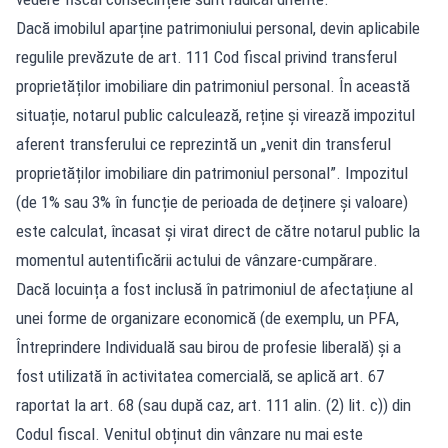
Dacă imobilul aparține patrimoniului personal, devin aplicabile
regulile prevăzute de art. 111 Cod fiscal privind transferul
proprietăților imobiliare din patrimoniul personal. În această
situație, notarul public calculează, reține și virează impozitul
aferent transferului ce reprezintă un „venit din transferul
proprietăților imobiliare din patrimoniul personal”. Impozitul
(de 1% sau 3% în funcție de perioada de deținere și valoare)
este calculat, încasat și virat direct de către notarul public la
momentul autentificării actului de vânzare-cumpărare.
Dacă locuința a fost inclusă în patrimoniul de afectațiune al
unei forme de organizare economică (de exemplu, un PFA,
Întreprindere Individuală sau birou de profesie liberală) și a
fost utilizată în activitatea comercială, se aplică art. 67
raportat la art. 68 (sau după caz, art. 111 alin. (2) lit. c)) din
Codul fiscal. Venitul obținut din vânzare nu mai este