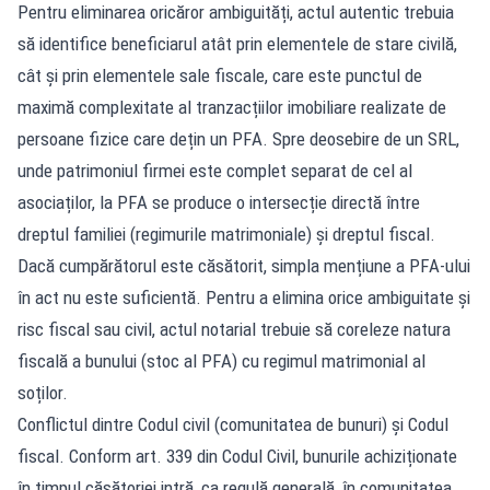
Pentru eliminarea oricăror ambiguități, actul autentic trebuia
să identifice beneficiarul atât prin elementele de stare civilă,
cât și prin elementele sale fiscale, care este punctul de
maximă complexitate al tranzacțiilor imobiliare realizate de
persoane fizice care dețin un PFA. Spre deosebire de un SRL,
unde patrimoniul firmei este complet separat de cel al
asociaților, la PFA se produce o intersecție directă între
dreptul familiei (regimurile matrimoniale) și dreptul fiscal.
Dacă cumpărătorul este căsătorit, simpla mențiune a PFA-ului
în act nu este suficientă. Pentru a elimina orice ambiguitate și
risc fiscal sau civil, actul notarial trebuie să coreleze natura
fiscală a bunului (stoc al PFA) cu regimul matrimonial al
soților.
Conflictul dintre Codul civil (comunitatea de bunuri) și Codul
fiscal. Conform art. 339 din Codul Civil, bunurile achiziționate
în timpul căsătoriei intră, ca regulă generală, în comunitatea