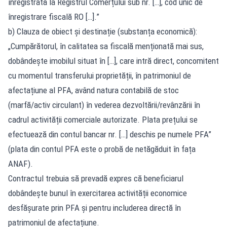
înregistrată la Registrul Comerțului sub nr. […], cod unic de
înregistrare fiscală RO […].”
b) Clauza de obiect și destinație (substanța economică):
„Cumpărătorul, în calitatea sa fiscală menționată mai sus,
dobândește imobilul situat în […], care intră direct, concomitent
cu momentul transferului proprietății, în patrimoniul de
afectațiune al PFA, având natura contabilă de stoc
(marfă/activ circulant) în vederea dezvoltării/revânzării în
cadrul activității comerciale autorizate. Plata prețului se
efectuează din contul bancar nr. […] deschis pe numele PFA”
(plata din contul PFA este o probă de netăgăduit în fața
ANAF).
Contractul trebuia să prevadă expres că beneficiarul
dobândește bunul în exercitarea activității economice
desfășurate prin PFA și pentru includerea directă în
patrimoniul de afectațiune.