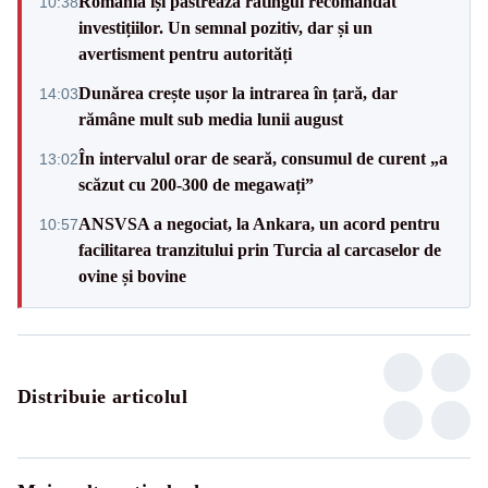
România își păstrează ratingul recomandat
10:38
investițiilor. Un semnal pozitiv, dar și un
avertisment pentru autorități
Dunărea crește ușor la intrarea în țară, dar
14:03
rămâne mult sub media lunii august
În intervalul orar de seară, consumul de curent „a
13:02
scăzut cu 200-300 de megawați”
ANSVSA a negociat, la Ankara, un acord pentru
10:57
facilitarea tranzitului prin Turcia al carcaselor de
ovine și bovine
Distribuie articolul