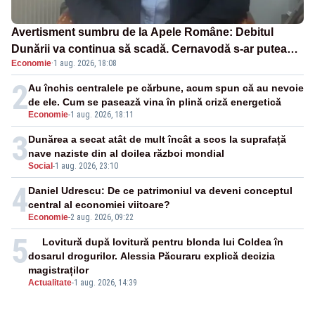
Avertisment sumbru de la Apele Române: Debitul
Dunării va continua să scadă. Cernavodă s-ar putea
Economie
·
1 aug. 2026, 18:08
închide în 4 zile
2
Au închis centralele pe cărbune, acum spun că au nevoie
de ele. Cum se pasează vina în plină criză energetică
Economie
-
1 aug. 2026, 18:11
3
Dunărea a secat atât de mult încât a scos la suprafață
nave naziste din al doilea război mondial
Social
-
1 aug. 2026, 23:10
4
Daniel Udrescu: De ce patrimoniul va deveni conceptul
central al economiei viitoare?
Economie
-
2 aug. 2026, 09:22
5
Lovitură după lovitură pentru blonda lui Coldea în
dosarul drogurilor. Alessia Păcuraru explică decizia
magistraților
Actualitate
-
1 aug. 2026, 14:39