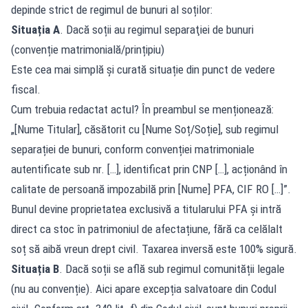
depinde strict de regimul de bunuri al soților:
Situația A
. Dacă soții au regimul separaţiei de bunuri
(convenție matrimonială/prințipiu)
Este cea mai simplă și curată situație din punct de vedere
fiscal.
Cum trebuia redactat actul? În preambul se menționează:
„[Nume Titular], căsătorit cu [Nume Soț/Soție], sub regimul
separației de bunuri, conform convenției matrimoniale
autentificate sub nr. […], identificat prin CNP […], acționând în
calitate de persoană impozabilă prin [Nume] PFA, CIF RO […]”.
Bunul devine proprietatea exclusivă a titularului PFA și intră
direct ca stoc în patrimoniul de afectațiune, fără ca celălalt
soț să aibă vreun drept civil. Taxarea inversă este 100% sigură.
Situația B
. Dacă soții se află sub regimul comunității legale
(nu au convenție). Aici apare excepția salvatoare din Codul