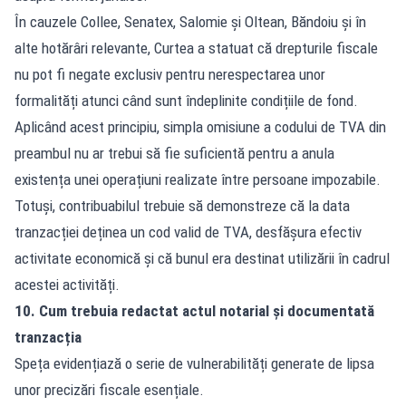
În cauzele Collee, Senatex, Salomie și Oltean, Băndoiu și în
alte hotărâri relevante, Curtea a statuat că drepturile fiscale
nu pot fi negate exclusiv pentru nerespectarea unor
formalități atunci când sunt îndeplinite condițiile de fond.
Aplicând acest principiu, simpla omisiune a codului de TVA din
preambul nu ar trebui să fie suficientă pentru a anula
existența unei operațiuni realizate între persoane impozabile.
Totuși, contribuabilul trebuie să demonstreze că la data
tranzacției deținea un cod valid de TVA, desfășura efectiv
activitate economică și că bunul era destinat utilizării în cadrul
acestei activități.
10. Cum trebuia redactat actul notarial și documentată
tranzacția
Speța evidențiază o serie de vulnerabilități generate de lipsa
unor precizări fiscale esențiale.