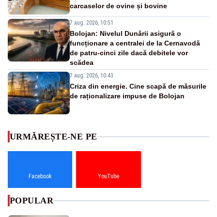
carcaselor de ovine și bovine
7 aug. 2026, 10:51
Bolojan: Nivelul Dunării asigură o
funcționare a centralei de la Cernavodă
de patru-cinci zile dacă debitele vor
scădea
7 aug. 2026, 10:43
Criza din energie. Cine scapă de măsurile
de raționalizare impuse de Bolojan
URMĂREȘTE-NE PE
Facebook
YouTube
POPULAR