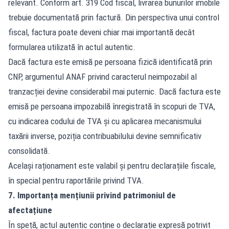
relevant. Conform art. 319 Cod fiscal, livrarea bunurilor imobile
trebuie documentată prin factură. Din perspectiva unui control
fiscal, factura poate deveni chiar mai importantă decât
formularea utilizată în actul autentic.
Dacă factura este emisă pe persoana fizică identificată prin
CNP, argumentul ANAF privind caracterul neimpozabil al
tranzacției devine considerabil mai puternic. Dacă factura este
emisă pe persoana impozabilă înregistrată în scopuri de TVA,
cu indicarea codului de TVA și cu aplicarea mecanismului
taxării inverse, poziția contribuabilului devine semnificativ
consolidată.
Același raționament este valabil și pentru declarațiile fiscale,
în special pentru raportările privind TVA.
7. Importanța mențiunii privind patrimoniul de
afectațiune
În speță, actul autentic conține o declarație expresă potrivit