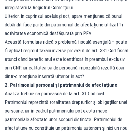
înregistrării la Registrul Comerțului.
Ulterior, în cuprinsul aceluiași act, apare mențiunea că bunul
dobândit face parte din patrimoniul de afectațiune utilizat în
activitatea economică desfășurată prin PFA.
Această formulare ridică o problemă fiscală esențială – poate
fi aplicat regimul taxării inverse prevăzut de art. 331 Cod fiscal
atunci când beneficiarul este identificat în preambul exclusiv
prin CNP, iar calitatea sa de persoană impozabilă rezultă doar
dintr-o mențiune inserată ulterior în act?
2. Patrimoniul personal și patrimoniul de afectațiune
Analiza trebuie să pornească de la art. 31 Cod civil.
Patrimoniul reprezintă totalitatea drepturilor și obligațiilor unei
persoane, iar în cadrul patrimoniului pot exista mase
patrimoniale afectate unor scopuri distincte. Patrimoniul de
afectațiune nu constituie un patrimoniu autonom și nici un nou