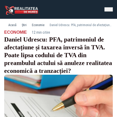
Acasă
Știri
Economie
Daniel Udrescu: PFA, patrimoniul de afectațiune și taxarea inversă în TVA. Poate lipsa codului de TVA din preambulul actului să anuleze realitatea economică a tranzacției?
·
ECONOMIE
12 min citire
Daniel Udrescu: PFA, patrimoniul de
afectațiune și taxarea inversă în TVA.
Poate lipsa codului de TVA din
preambulul actului să anuleze realitatea
economică a tranzacției?