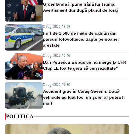
Groenlanda îi pune frână lui Trump.
Avertisment dur după planul de foraj
8 aug. 2026, 13:09
Furt de 1.500 de metri de cabluri din
parcuri fotovoltaice. Șapte persoane,
arestate
8 aug. 2026, 12:46
Dan Petrescu a spus ce nu merge la CFR
Cluj: „E foarte greu să ceri rezultate”
8 aug. 2026, 12:30
Accident grav în Caraș-Severin. Două
vehicule au luat foc, un șofer ar putea fi
mort
POLITICA