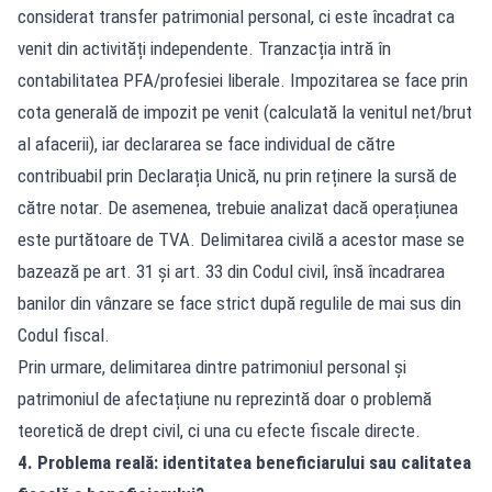
considerat transfer patrimonial personal, ci este încadrat ca
venit din activități independente. Tranzacția intră în
contabilitatea PFA/profesiei liberale. Impozitarea se face prin
cota generală de impozit pe venit (calculată la venitul net/brut
al afacerii), iar declararea se face individual de către
contribuabil prin Declarația Unică, nu prin reținere la sursă de
către notar. De asemenea, trebuie analizat dacă operațiunea
este purtătoare de TVA. Delimitarea civilă a acestor mase se
bazează pe art. 31 și art. 33 din Codul civil, însă încadrarea
banilor din vânzare se face strict după regulile de mai sus din
Codul fiscal.
Prin urmare, delimitarea dintre patrimoniul personal și
patrimoniul de afectațiune nu reprezintă doar o problemă
teoretică de drept civil, ci una cu efecte fiscale directe.
4. Problema reală: identitatea beneficiarului sau calitatea