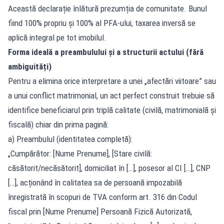
Această declarație înlătură prezumția de comunitate. Bunul
fiind 100% propriu și 100% al PFA-ului, taxarea inversă se
aplică integral pe tot imobilul.
Forma ideală a preambulului și a structurii actului (fără
ambiguități)
Pentru a elimina orice interpretare a unei „afectări viitoare” sau
a unui conflict matrimonial, un act perfect construit trebuie să
identifice beneficiarul prin triplă calitate (civilă, matrimonială și
fiscală) chiar din prima pagină:
a) Preambulul (identitatea completă):
„Cumpărător: [Nume Prenume], [Stare civilă:
căsătorit/necăsătorit], domiciliat în […], posesor al CI […], CNP
[…], acționând în calitatea sa de persoană impozabilă
înregistrată în scopuri de TVA conform art. 316 din Codul
fiscal prin [Nume Prenume] Persoană Fizică Autorizată,