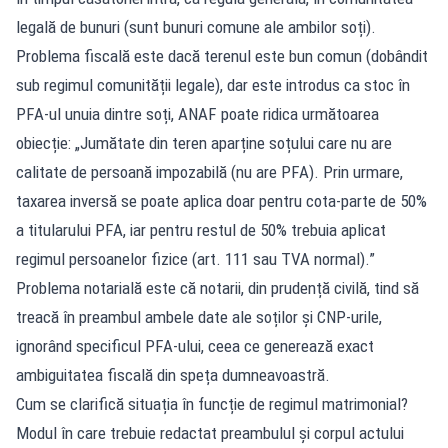
legală de bunuri (sunt bunuri comune ale ambilor soți).
Problema fiscală este dacă terenul este bun comun (dobândit
sub regimul comunității legale), dar este introdus ca stoc în
PFA-ul unuia dintre soți, ANAF poate ridica următoarea
obiecție: „Jumătate din teren aparține soțului care nu are
calitate de persoană impozabilă (nu are PFA). Prin urmare,
taxarea inversă se poate aplica doar pentru cota-parte de 50%
a titularului PFA, iar pentru restul de 50% trebuia aplicat
regimul persoanelor fizice (art. 111 sau TVA normal).”
Problema notarială este că notarii, din prudență civilă, tind să
treacă în preambul ambele date ale soților și CNP-urile,
ignorând specificul PFA-ului, ceea ce generează exact
ambiguitatea fiscală din speța dumneavoastră.
Cum se clarifică situația în funcție de regimul matrimonial?
Modul în care trebuie redactat preambulul și corpul actului