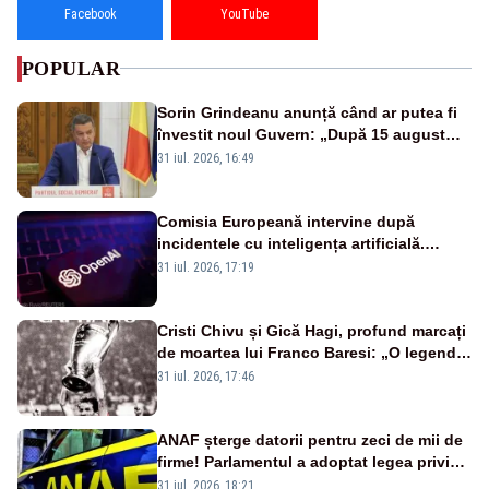
Facebook
YouTube
POPULAR
Sorin Grindeanu anunță când ar putea fi
învestit noul Guvern: „După 15 august
sunt șanse mai mari”
31 iul. 2026, 16:49
Comisia Europeană intervine după
incidentele cu inteligența artificială.
OpenAI și Anthropic, vizate
31 iul. 2026, 17:19
Cristi Chivu și Gică Hagi, profund marcați
de moartea lui Franco Baresi: „O legendă
a fotbalului mondial”
31 iul. 2026, 17:46
ANAF șterge datorii pentru zeci de mii de
firme! Parlamentul a adoptat legea privind
amnistia fiscală
31 iul. 2026, 18:21