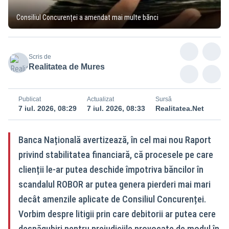
Consiliul Concurenței a amendat mai multe bănci
Scris de
Realitatea de Mures
Publicat
Actualizat
Sursă
7 iul. 2026, 08:29
7 iul. 2026, 08:33
Realitatea.Net
Banca Națională avertizează, în cel mai nou Raport
privind stabilitatea financiară, că procesele pe care
clienții le-ar putea deschide împotriva băncilor în
scandalul ROBOR ar putea genera pierderi mai mari
decât amenzile aplicate de Consiliul Concurenței.
Vorbim despre litigii prin care debitorii ar putea cere
despăgubiri pentru prejudiciile provocate de modul în