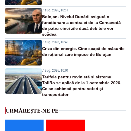
7 aug. 2026, 10:51
Bolojan: Nivelul Dunării asigură o
funcționare a centralei de la Cernavodă
de patru-cinci zile dacă debitele vor
scădea
7 aug. 2026, 10:43
Criza din energie. Cine scapă de măsurile
de raționalizare impuse de Bolojan
7 aug. 2026, 10:01
Tarifele pentru rovinietă și sistemul
TollRo se aplică de la 1 octombrie 2026.
Ce se schimbă pentru șoferi și
transportatori
URMĂREȘTE-NE PE