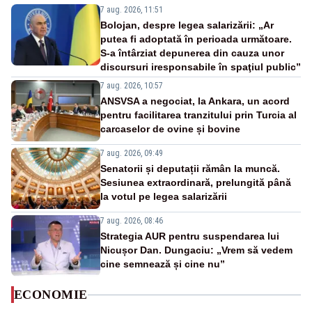
7 aug. 2026, 11:51
Bolojan, despre legea salarizării: „Ar
putea fi adoptată în perioada următoare.
S-a întârziat depunerea din cauza unor
discursuri iresponsabile în spaţiul public”
7 aug. 2026, 10:57
ANSVSA a negociat, la Ankara, un acord
pentru facilitarea tranzitului prin Turcia al
carcaselor de ovine și bovine
7 aug. 2026, 09:49
Senatorii și deputații rămân la muncă.
Sesiunea extraordinară, prelungită până
la votul pe legea salarizării
7 aug. 2026, 08:46
Strategia AUR pentru suspendarea lui
Nicușor Dan. Dungaciu: „Vrem să vedem
cine semnează și cine nu”
ECONOMIE