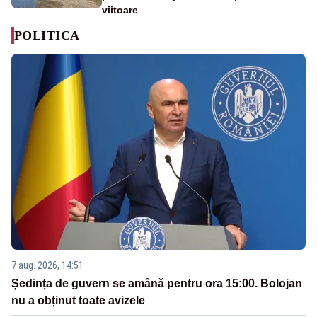
viitoare
POLITICA
7 aug. 2026, 14:51
Ședința de guvern se amână pentru ora 15:00. Bolojan
nu a obținut toate avizele