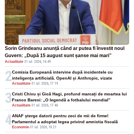
Sorin Grindeanu anunță când ar putea fi învestit noul
Guvern: „După 15 august sunt șanse mai mari”
Actualitate
·
31 iul. 2026, 16:49
2
Comisia Europeană intervine după incidentele cu
inteligența artificială. OpenAI și Anthropic, vizate
Actualitate
-
31 iul. 2026, 17:19
3
Cristi Chivu și Gică Hagi, profund marcați de moartea lui
Franco Baresi: „O legendă a fotbalului mondial”
Actualitate
-
31 iul. 2026, 17:46
4
ANAF șterge datorii pentru zeci de mii de firme!
Parlamentul a adoptat legea privind amnistia fiscală
Economie
-
31 iul. 2026, 18:21