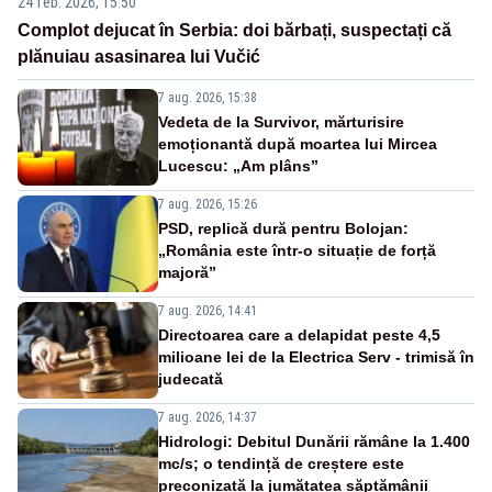
24 feb. 2026, 15:50
Complot dejucat în Serbia: doi bărbați, suspectați că
plănuiau asasinarea lui Vučić
7 aug. 2026, 15:38
Vedeta de la Survivor, mărturisire
emoționantă după moartea lui Mircea
Lucescu: „Am plâns”
7 aug. 2026, 15:26
PSD, replică dură pentru Bolojan:
„România este într-o situație de forță
majoră”
7 aug. 2026, 14:41
Directoarea care a delapidat peste 4,5
milioane lei de la Electrica Serv - trimisă în
judecată
7 aug. 2026, 14:37
Hidrologi: Debitul Dunării rămâne la 1.400
mc/s; o tendință de creștere este
preconizată la jumătatea săptămânii