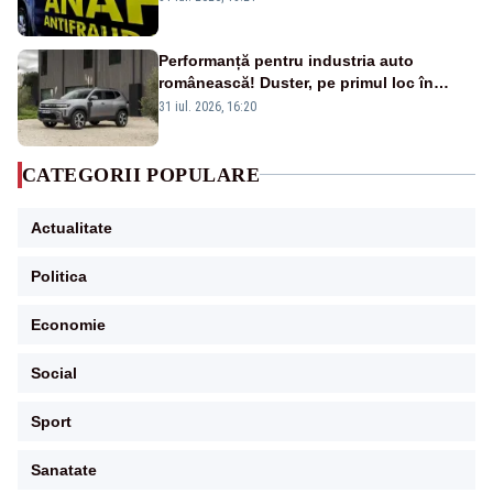
Performanță pentru industria auto
românească! Duster, pe primul loc în
topul vânzărilor din Ucraina
31 iul. 2026, 16:20
CATEGORII POPULARE
Actualitate
Politica
Economie
Social
Sport
Sanatate