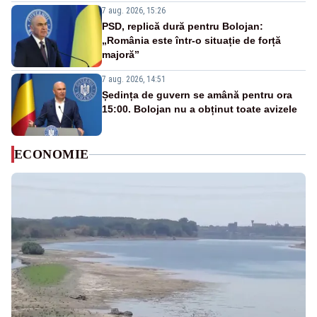
7 aug. 2026, 15:26
PSD, replică dură pentru Bolojan:
„România este într-o situație de forță
majoră”
7 aug. 2026, 14:51
Ședința de guvern se amână pentru ora
15:00. Bolojan nu a obținut toate avizele
ECONOMIE