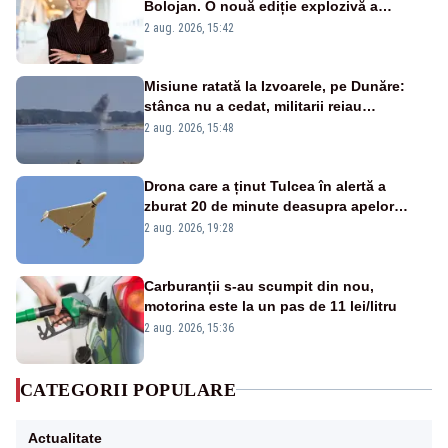
Bolojan. O nouă ediție explozivă a
emisiunii „Miza Zilei” la Realitatea PLUS
2 aug. 2026, 15:42
Misiune ratată la Izvoarele, pe Dunăre:
stânca nu a cedat, militarii reiau
detonările luni – VIDEO
2 aug. 2026, 15:48
Drona care a ținut Tulcea în alertă a
zburat 20 de minute deasupra apelor
României. Au fost ridicate două F-16
2 aug. 2026, 19:28
Carburanții s-au scumpit din nou,
motorina este la un pas de 11 lei/litru
2 aug. 2026, 15:36
CATEGORII POPULARE
Actualitate