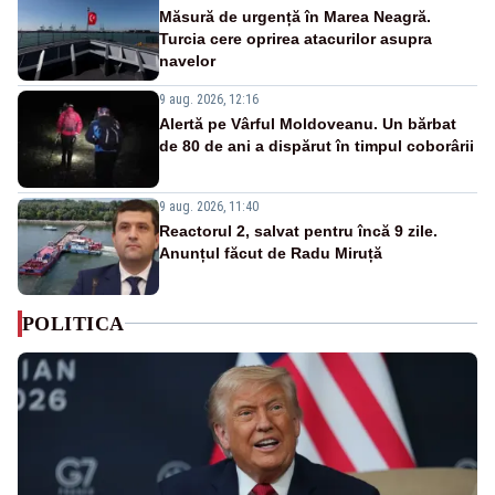
Măsură de urgență în Marea Neagră.
Turcia cere oprirea atacurilor asupra
navelor
9 aug. 2026, 12:16
Alertă pe Vârful Moldoveanu. Un bărbat
de 80 de ani a dispărut în timpul coborârii
9 aug. 2026, 11:40
Reactorul 2, salvat pentru încă 9 zile.
Anunțul făcut de Radu Miruță
POLITICA