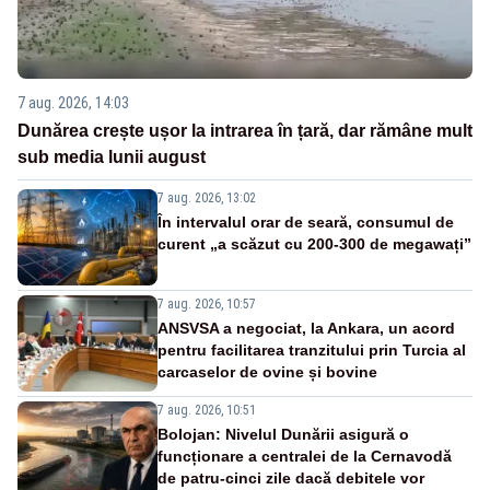
7 aug. 2026, 14:03
Dunărea crește ușor la intrarea în țară, dar rămâne mult
sub media lunii august
7 aug. 2026, 13:02
În intervalul orar de seară, consumul de
curent „a scăzut cu 200-300 de megawați”
7 aug. 2026, 10:57
ANSVSA a negociat, la Ankara, un acord
pentru facilitarea tranzitului prin Turcia al
carcaselor de ovine și bovine
7 aug. 2026, 10:51
Bolojan: Nivelul Dunării asigură o
funcționare a centralei de la Cernavodă
de patru-cinci zile dacă debitele vor