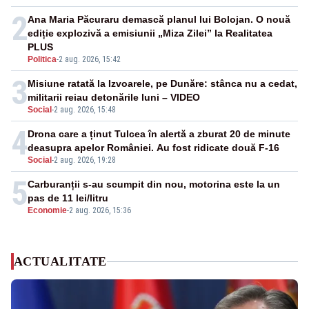
2
Ana Maria Păcuraru demască planul lui Bolojan. O nouă
ediție explozivă a emisiunii „Miza Zilei” la Realitatea
PLUS
Politica
-
2 aug. 2026, 15:42
3
Misiune ratată la Izvoarele, pe Dunăre: stânca nu a cedat,
militarii reiau detonările luni – VIDEO
Social
-
2 aug. 2026, 15:48
4
Drona care a ținut Tulcea în alertă a zburat 20 de minute
deasupra apelor României. Au fost ridicate două F-16
Social
-
2 aug. 2026, 19:28
5
Carburanții s-au scumpit din nou, motorina este la un
pas de 11 lei/litru
Economie
-
2 aug. 2026, 15:36
ACTUALITATE