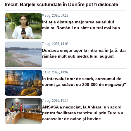
trecut. Barjele scufundate în Dunăre pot fi dislocate
9 aug. 2026, 09:28
Inflația distruge majorarea salariului
minim. Românii nu simt un trai mai bun
7 aug. 2026, 14:03
Dunărea crește ușor la intrarea în țară, dar
rămâne mult sub media lunii august
7 aug. 2026, 13:02
În intervalul orar de seară, consumul de
curent „a scăzut cu 200-300 de megawați”
7 aug. 2026, 10:57
ANSVSA a negociat, la Ankara, un acord
pentru facilitarea tranzitului prin Turcia al
carcaselor de ovine și bovine