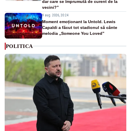
dar care se împrumută de curent de la
vecini?”
9 aug. 2026, 20:24
Moment emoționant la Untold. Lewis
Capaldi a făcut tot stadionul să cânte
melodia „Someone You Loved”
POLITICA