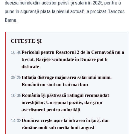
decizia neindexării acestor pensii şi salarii în 2025, pentru a
pune în siguranţă plata la nivelul actual”, a precizat Tanczos
Barna.
CITEȘTE ȘI
Pericolul pentru Reactorul 2 de la Cernavodă nu a
16:48
trecut. Barjele scufundate în Dunăre pot fi
dislocate
Inflația distruge majorarea salariului minim.
09:28
Românii nu simt un trai mai bun
România își păstrează ratingul recomandat
10:38
investițiilor. Un semnal pozitiv, dar și un
avertisment pentru autorități
Dunărea crește ușor la intrarea în țară, dar
14:03
rămâne mult sub media lunii august