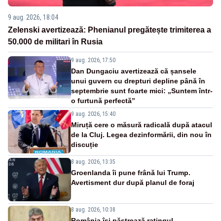
9 aug. 2026, 18:04
Zelenski avertizează: Phenianul pregătește trimiterea a
50.000 de militari în Rusia
9 aug. 2026, 17:50
Dan Dungaciu avertizează că șansele
unui guvern cu drepturi depline până în
septembrie sunt foarte mici: „Suntem într-
o furtună perfectă”
9 aug. 2026, 15:40
Miruță cere o măsură radicală după atacul
de la Cluj. Legea dezinformării, din nou în
discuție
8 aug. 2026, 13:35
Groenlanda îi pune frână lui Trump.
Avertisment dur după planul de foraj
8 aug. 2026, 10:38
România își păstrează ratingul