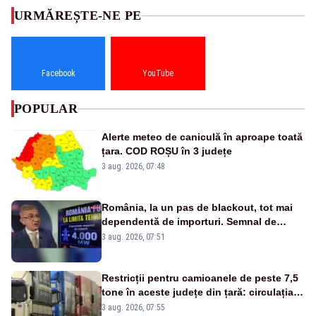
URMĂREȘTE-NE PE
Facebook
YouTube
POPULAR
Alerte meteo de caniculă în aproape toată
țara. COD ROȘU în 3 județe
3 aug. 2026, 07:48
România, la un pas de blackout, tot mai
dependentă de importuri. Semnal de
alarmă tras de un expert în energie
3 aug. 2026, 07:51
Restricții pentru camioanele de peste 7,5
tone în aceste județe din țară: circulația
este interzisă luni, între orele 12:00 și
3 aug. 2026, 07:55