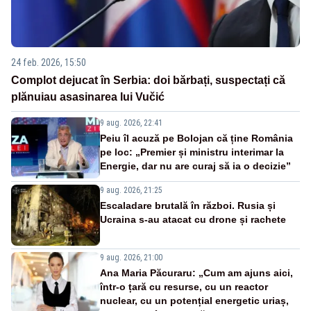
24 feb. 2026, 15:50
Complot dejucat în Serbia: doi bărbați, suspectați că
plănuiau asasinarea lui Vučić
9 aug. 2026, 22:41
Peiu îl acuză pe Bolojan că ține România
pe loc: „Premier și ministru interimar la
Energie, dar nu are curaj să ia o decizie”
9 aug. 2026, 21:25
Escaladare brutală în război. Rusia și
Ucraina s-au atacat cu drone și rachete
9 aug. 2026, 21:00
Ana Maria Păcuraru: „Cum am ajuns aici,
într-o țară cu resurse, cu un reactor
nuclear, cu un potențial energetic uriaș,