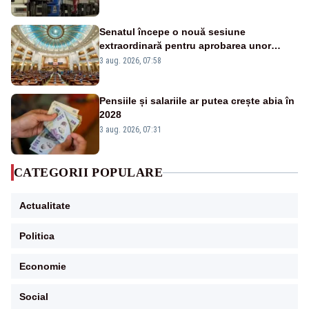
20:00
Senatul începe o nouă sesiune
extraordinară pentru aprobarea unor
jaloane din PNRR
3 aug. 2026, 07:58
Pensiile și salariile ar putea crește abia în
2028
3 aug. 2026, 07:31
CATEGORII POPULARE
Actualitate
Politica
Economie
Social