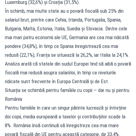
Luxemburg (32,6%) și Croația (31,5%).
În schimb, mai multe state au o povară fiscală sub 25% din
salariul brut, printre care Cehia, Irlanda, Portugalia, Spania,
Bulgaria, Malta, Estonia, Italia, Suedia și Slovacia. Dintre cele
mai mari patru economii ale UE, Germania are cea mai ridicată
pondere (34,8%), în timp ce Spania înregistrează cea mai
redusă (22,1%); Franța se situează la 26,2%, iar Italia la 24,1%.
Analiza arată că statele din sudul Europei tind să aibă o povară
fiscală mai redusă asupra salariilor, în timp ce nivelurile
ridicate sunt frecvente în Europa Centrală și de Est.
Situația se schimbă pentru familiile cu copii — dar nu și pentru
România
Pentru familiile în care un singur părinte lucrează și întreține
doi copii, media europeană a taxelor și contribuțiilor scade la
8%. România însă continuă să înregistreze cea mai mare
povară fiscală din UE pentru această categorie, de 33,4%.