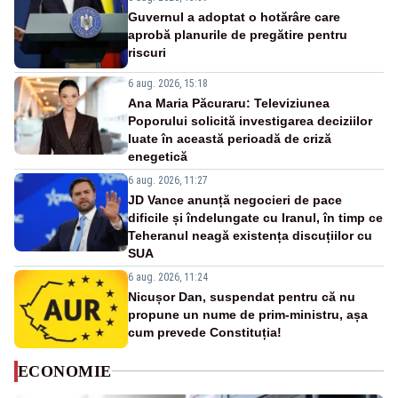
Guvernul a adoptat o hotărâre care
aprobă planurile de pregătire pentru
riscuri
6 aug. 2026, 15:18
Ana Maria Păcuraru: Televiziunea
Poporului solicită investigarea deciziilor
luate în această perioadă de criză
enegetică
6 aug. 2026, 11:27
JD Vance anunță negocieri de pace
dificile și îndelungate cu Iranul, în timp ce
Teheranul neagă existența discuțiilor cu
SUA
6 aug. 2026, 11:24
Nicușor Dan, suspendat pentru că nu
propune un nume de prim-ministru, așa
cum prevede Constituția!
ECONOMIE