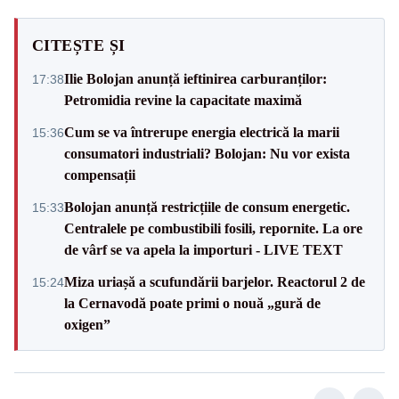
CITEȘTE ȘI
Ilie Bolojan anunță ieftinirea carburanților:
17:38
Petromidia revine la capacitate maximă
Cum se va întrerupe energia electrică la marii
15:36
consumatori industriali? Bolojan: Nu vor exista
compensații
Bolojan anunță restricțiile de consum energetic.
15:33
Centralele pe combustibili fosili, repornite. La ore
de vârf se va apela la importuri - LIVE TEXT
Miza uriașă a scufundării barjelor. Reactorul 2 de
15:24
la Cernavodă poate primi o nouă „gură de
oxigen”