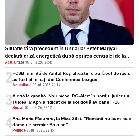
Situație fără precedent în Ungaria! Peter Magyar
declară criză energetică după oprirea centralei de la
Actualitate
·
30 iul. 2026, 20:45
Paks
2
FCSB, umilită de Auda! Roș-albaștrii s-au făcut de râs și
au fost eliminați din Conference League
Actualitate
-
30 iul. 2026, 21:14
3
Alertă la graniță. Nou mesaj RO-Alert în nordul județului
Tulcea. MApN a ridicat de la sol două avioane F-16
Social
-
30 iul. 2026, 22:12
4
Ana Maria Păcuraru, la Miza Zilei: ”Românii nu sunt naivi,
domnule premier Bolojan”
Politica
-
30 iul. 2026, 22:15