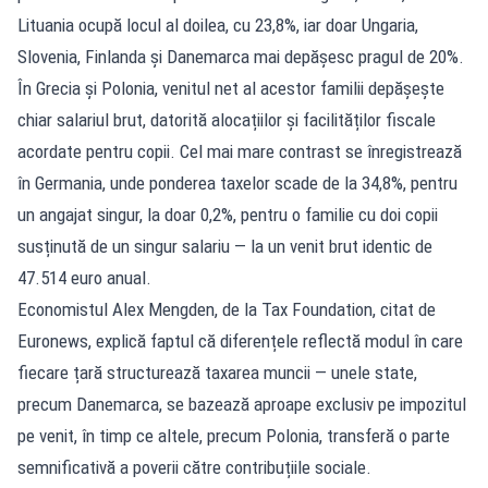
Lituania ocupă locul al doilea, cu 23,8%, iar doar Ungaria,
Slovenia, Finlanda și Danemarca mai depășesc pragul de 20%.
În Grecia și Polonia, venitul net al acestor familii depășește
chiar salariul brut, datorită alocațiilor și facilităților fiscale
acordate pentru copii. Cel mai mare contrast se înregistrează
în Germania, unde ponderea taxelor scade de la 34,8%, pentru
un angajat singur, la doar 0,2%, pentru o familie cu doi copii
susținută de un singur salariu — la un venit brut identic de
47.514 euro anual.
Economistul Alex Mengden, de la Tax Foundation, citat de
Euronews, explică faptul că diferențele reflectă modul în care
fiecare țară structurează taxarea muncii — unele state,
precum Danemarca, se bazează aproape exclusiv pe impozitul
pe venit, în timp ce altele, precum Polonia, transferă o parte
semnificativă a poverii către contribuțiile sociale.