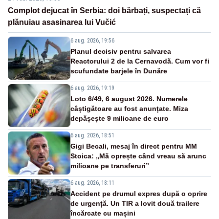
Complot dejucat în Serbia: doi bărbați, suspectați că
plănuiau asasinarea lui Vučić
6 aug. 2026, 19:56
Planul decisiv pentru salvarea
Reactorului 2 de la Cernavodă. Cum vor fi
scufundate barjele în Dunăre
6 aug. 2026, 19:19
Loto 6/49, 6 august 2026. Numerele
câștigătoare au fost anunțate. Miza
depășește 9 milioane de euro
6 aug. 2026, 18:51
Gigi Becali, mesaj în direct pentru MM
Stoica: „Mă oprește când vreau să arunc
milioane pe transferuri”
6 aug. 2026, 18:11
Accident pe drumul expres după o oprire
de urgență. Un TIR a lovit două trailere
încărcate cu mașini