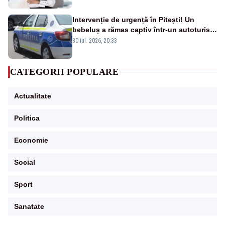
Intervenție de urgență în Pitești! Un
bebeluș a rămas captiv într-un autoturism
din cauza unei defecțiuni
30 iul. 2026, 20:33
CATEGORII POPULARE
Actualitate
Politica
Economie
Social
Sport
Sanatate