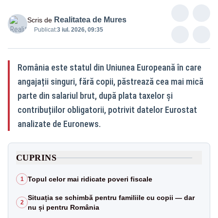
Realitatea de Mures
Scris de
Publicat:
3 iul. 2026, 09:35
România este statul din Uniunea Europeană în care
angajații singuri, fără copii, păstrează cea mai mică
parte din salariul brut, după plata taxelor și
contribuțiilor obligatorii, potrivit datelor Eurostat
analizate de Euronews.
CUPRINS
Topul celor mai ridicate poveri fiscale
1
Situația se schimbă pentru familiile cu copii — dar
2
nu și pentru România