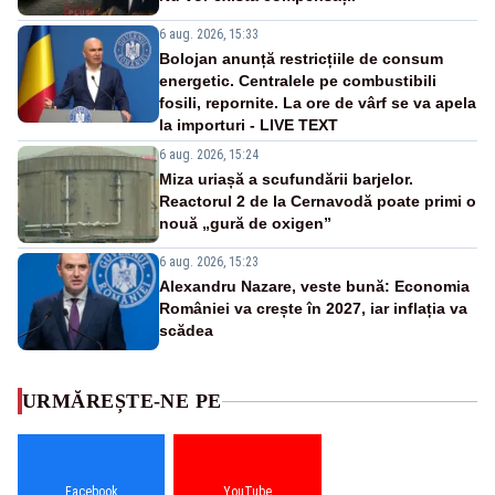
6 aug. 2026, 15:33
Bolojan anunță restricțiile de consum
energetic. Centralele pe combustibili
fosili, repornite. La ore de vârf se va apela
la importuri - LIVE TEXT
6 aug. 2026, 15:24
Miza uriașă a scufundării barjelor.
Reactorul 2 de la Cernavodă poate primi o
nouă „gură de oxigen”
6 aug. 2026, 15:23
Alexandru Nazare, veste bună: Economia
României va crește în 2027, iar inflația va
scădea
URMĂREȘTE-NE PE
Facebook
YouTube