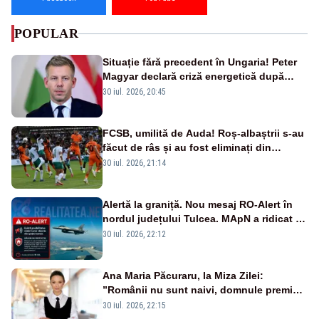
POPULAR
Situație fără precedent în Ungaria! Peter
Magyar declară criză energetică după
oprirea centralei de la Paks
30 iul. 2026, 20:45
FCSB, umilită de Auda! Roș-albaștrii s-au
făcut de râs și au fost eliminați din
Conference League
30 iul. 2026, 21:14
Alertă la graniță. Nou mesaj RO-Alert în
nordul județului Tulcea. MApN a ridicat de
la sol două avioane F-16
30 iul. 2026, 22:12
Ana Maria Păcuraru, la Miza Zilei:
”Românii nu sunt naivi, domnule premier
Bolojan”
30 iul. 2026, 22:15