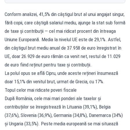
Conform analizei, 41,5% din câștigul brut al unui angajat singur,
fără copii, care câștigă salariul mediu, ajunge la stat sub formă
de taxe și contribuții — cel mai ridicat procent din întreaga
Uniune Europeană. Media la nivelul UE este de 29,1%. Astfel,
din câștigul brut mediu anual de 37.958 de euro înregistrat în
UE, doar 26.929 de euro rămân ca venit net, restul de 11.029
de euro fiind reținut pentru taxe și contribuții.
La polul opus se află Cipru, unde aceste rețineri însumează
doar 15,1% din venitul brut, urmat de Grecia, cu 17%.
Topul celor mai ridicate poveri fiscale
După România, cele mai mari ponderi ale taxelor și
contribuțiilor se înregistrează în Lituania (39,1%), Belgia
(37,6%), Slovenia (36,9%), Germania (34,8%), Danemarca (34%)
și Ungaria (33,5%). Peste media europeană se mai situează