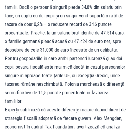
familii. Dacă o persoană singură pierde 34,8% din salariu prin
taxe, un cuplu cu doi copii și un singur venit suportă o rată de
taxare de doar 0,2% – o reducere record de 34,6 puncte
procentuale. Practic, la un salariu brut identic de 47.514 euro,
o familie germană pleacă acasă cu 47.424 de euro net, spre
deosebire de cele 31.000 de euro încasate de un celibatar.
Pentru gospodăriile în care ambii parteneri lucrează și au doi
copii, povara fiscală este mai mică decât în cazul persoanelor
singure în aproape toate țările UE, cu excepția Greciei, unde
taxarea rămâne neschimbată. Polonia marchează o diferență
semnificativă de 11,5 puncte procentuale în favoarea
familiilor.
Experții subliniază că aceste diferențe majore depind direct de
strategia fiscală adoptată de fiecare guvern. Alex Mengden,
economist în cadrul Tax Foundation, avertizează că analiza