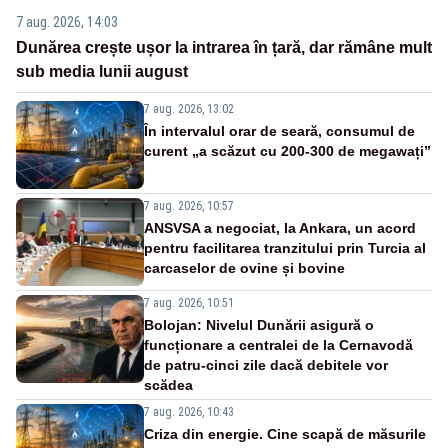
7 aug. 2026, 14:03
Dunărea crește ușor la intrarea în țară, dar rămâne mult
sub media lunii august
7 aug. 2026, 13:02
În intervalul orar de seară, consumul de
curent „a scăzut cu 200-300 de megawați”
7 aug. 2026, 10:57
ANSVSA a negociat, la Ankara, un acord
pentru facilitarea tranzitului prin Turcia al
carcaselor de ovine și bovine
7 aug. 2026, 10:51
Bolojan: Nivelul Dunării asigură o
funcționare a centralei de la Cernavodă
de patru-cinci zile dacă debitele vor
scădea
7 aug. 2026, 10:43
Criza din energie. Cine scapă de măsurile