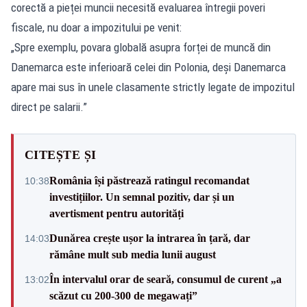
corectă a pieței muncii necesită evaluarea întregii poveri
fiscale, nu doar a impozitului pe venit:
„Spre exemplu, povara globală asupra forței de muncă din
Danemarca este inferioară celei din Polonia, deși Danemarca
apare mai sus în unele clasamente strictly legate de impozitul
direct pe salarii.”
CITEȘTE ȘI
România își păstrează ratingul recomandat
10:38
investițiilor. Un semnal pozitiv, dar și un
avertisment pentru autorități
Dunărea crește ușor la intrarea în țară, dar
14:03
rămâne mult sub media lunii august
În intervalul orar de seară, consumul de curent „a
13:02
scăzut cu 200-300 de megawați”