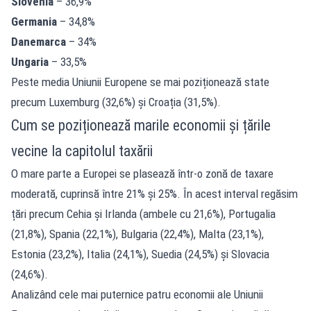
Slovenia
– 36,9%
Germania
– 34,8%
Danemarca
– 34%
Ungaria
– 33,5%
Peste media Uniunii Europene se mai poziționează state
precum Luxemburg (32,6%) și Croația (31,5%).
Cum se poziționează marile economii și țările
vecine la capitolul taxării
O mare parte a Europei se plasează într-o zonă de taxare
moderată, cuprinsă între 21% și 25%. În acest interval regăsim
țări precum Cehia și Irlanda (ambele cu 21,6%), Portugalia
(21,8%), Spania (22,1%), Bulgaria (22,4%), Malta (23,1%),
Estonia (23,2%), Italia (24,1%), Suedia (24,5%) și Slovacia
(24,6%).
Analizând cele mai puternice patru economii ale Uniunii