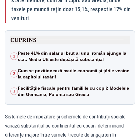
state membre, cum ar fi Cipru sau Grecia, unde
taxele pe muncă rețin doar 15,1%, respectiv 17% din
venituri.
CUPRINS
Peste 41% din salariul brut al unui român ajunge la
1
stat. Media UE este depășită substanțial
Cum se poziționează marile economii și țările vecine
2
la capitolul taxării
Facilitățile fiscale pentru familiile cu copii: Modelele
3
din Germania, Polonia sau Grecia
Sistemele de impozitare și schemele de contribuții sociale
variază substanțial pe continentul european, determinând
diferențe majore între sumele trecute de angajatori în