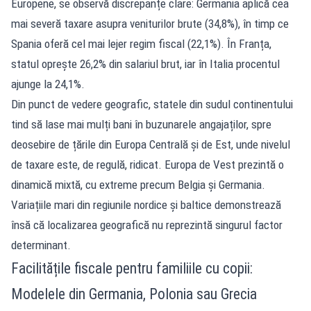
Europene, se observă discrepanțe clare: Germania aplică cea
mai severă taxare asupra veniturilor brute (34,8%), în timp ce
Spania oferă cel mai lejer regim fiscal (22,1%). În Franța,
statul oprește 26,2% din salariul brut, iar în Italia procentul
ajunge la 24,1%.
Din punct de vedere geografic, statele din sudul continentului
tind să lase mai mulți bani în buzunarele angajaților, spre
deosebire de țările din Europa Centrală și de Est, unde nivelul
de taxare este, de regulă, ridicat. Europa de Vest prezintă o
dinamică mixtă, cu extreme precum Belgia și Germania.
Variațiile mari din regiunile nordice și baltice demonstrează
însă că localizarea geografică nu reprezintă singurul factor
determinant.
Facilitățile fiscale pentru familiile cu copii:
Modelele din Germania, Polonia sau Grecia