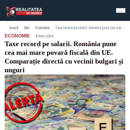
Acasă
Știri
Economie
Taxe record pe salarii. România pune cea mai mare povară fiscală din UE. Comparație directă cu vecinii bulgari și unguri
·
ECONOMIE
4 min citire
Taxe record pe salarii. România pune
cea mai mare povară fiscală din UE.
Comparație directă cu vecinii bulgari și
unguri