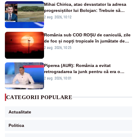
Mihai Chirica, atac devastator la adresa
progresiștilor lui Bolojan: Trebuie să
protejăm și natura, dar nu șținem omaneii
2 aug. 2026, 10:12
în stare permanentă de alertă
România sub COD ROȘU de caniculă, zile
de foc și nopți tropicale în jumătate de
țară
2 aug. 2026, 10:25
Piperea (AUR): România a evitat
retrogradarea la junk pentru că era o
catastrofă pentru bănci și fondurile de
2 aug. 2026, 10:01
pensii
CATEGORII POPULARE
Actualitate
Politica