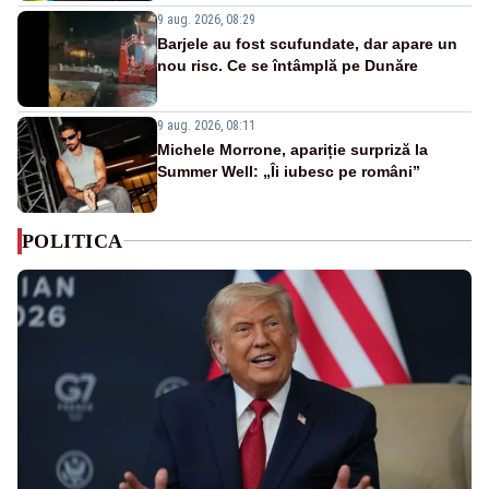
9 aug. 2026, 08:29
Barjele au fost scufundate, dar apare un
nou risc. Ce se întâmplă pe Dunăre
9 aug. 2026, 08:11
Michele Morrone, apariție surpriză la
Summer Well: „Îi iubesc pe români”
POLITICA