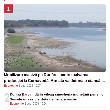
1
Mobilizare masivă pe Dunăre, pentru salvarea
producției la Cernavodă. Armata va detona o stâncă și
Economie
·
2 aug. 2026, 10:07
va devia apa fluviului - IMAGINI AERIENE
2
Dorina Barcari dă în vileag șmecheria înghețării pensiilor.
Sumele uriașe pierdute de fiecare român
Economie
-
2 aug. 2026, 10:09