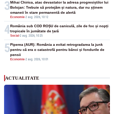
3
Mihai Chirica, atac devastator la adresa progresiștilor lui
Bolojan: Trebuie să protejăm și natura, dar nu șținem
omaneii în stare permanentă de alertă
Economie
-
2 aug. 2026, 10:12
4
România sub COD ROȘU de caniculă, zile de foc și nopți
tropicale în jumătate de țară
Social
-
2 aug. 2026, 10:25
5
Piperea (AUR): România a evitat retrogradarea la junk
pentru că era o catastrofă pentru bănci și fondurile de
pensii
Economie
-
2 aug. 2026, 10:01
ACTUALITATE