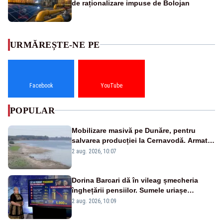
de raționalizare impuse de Bolojan
URMĂREȘTE-NE PE
Facebook
YouTube
POPULAR
Mobilizare masivă pe Dunăre, pentru
salvarea producției la Cernavodă. Armata
va detona o stâncă și va devia apa
2 aug. 2026, 10:07
fluviului - IMAGINI AERIENE
Dorina Barcari dă în vileag șmecheria
înghețării pensiilor. Sumele uriașe
pierdute de fiecare român
2 aug. 2026, 10:09