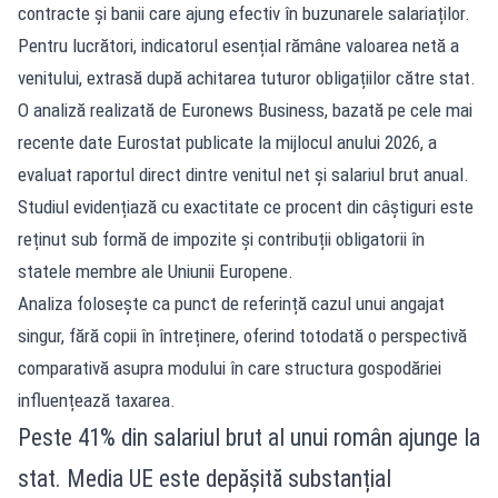
contracte și banii care ajung efectiv în buzunarele salariaților.
Pentru lucrători, indicatorul esențial rămâne valoarea netă a
venitului, extrasă după achitarea tuturor obligațiilor către stat.
O analiză realizată de Euronews Business, bazată pe cele mai
recente date Eurostat publicate la mijlocul anului 2026, a
evaluat raportul direct dintre venitul net și salariul brut anual.
Studiul evidențiază cu exactitate ce procent din câștiguri este
reținut sub formă de impozite și contribuții obligatorii în
statele membre ale Uniunii Europene.
Analiza folosește ca punct de referință cazul unui angajat
singur, fără copii în întreținere, oferind totodată o perspectivă
comparativă asupra modului în care structura gospodăriei
influențează taxarea.
Peste 41% din salariul brut al unui român ajunge la
stat. Media UE este depășită substanțial