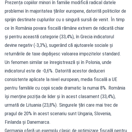
Prezența copiilor minori în familie modifică radical datele
problemei în majoritatea țărilor europene, datorită politicilor de
sprijin destinate cuplurilor cu o singură sursă de venit. În timp
ce în România povara fiscală rămâne extrem de ridicată chiar
și pentru această categorie (33,4%), în Grecia indicatorul
devine negativ (-3,3%), sugerând că ajutoarele sociale și
returnările de taxe depășesc valoarea impozitelor standard.
Un fenomen similar se înregistrează și în Polonia, unde
indicatorul este de -0,6%. Datorită acestor deduceri
consistente aplicate la nivel european, media fiscală a UE
pentru familiile cu copii scade dramatic la numai 8%. România
își menține poziția de lider și în acest clasament (33,4%),
urmată de Lituania (23,8%). Singurele țări care mai trec de
pragul de 20% în acest scenariu sunt Ungaria, Slovenia,
Finlanda și Danemarca.
Germania oferă un exemplu clasic de optimizare fiscală pentru