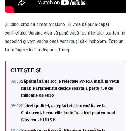
„Ei bine, cred că simte presiune. El vrea să pună capăt
conflictului, Ucraina vrea să pună capăt conflictului, suntem în
negocieri și vom vedea dacă vom reuși să-l încheiem. Este un
lucru îngrozitor”, a răspuns Trump.
CITEȘTE ȘI
Săptămână de foc. Proiectele PNRR intră la votul
09:33
final: Parlamentul decide soarta a peste 750 de
milioane de euro
Liderii politici, așteptați zilele următoare la
08:32
Cotroceni. Scenariile luate în calcul pentru noul
Guvern - SURSE
Zelenski avertizează: Phenianul pregătește
18:04