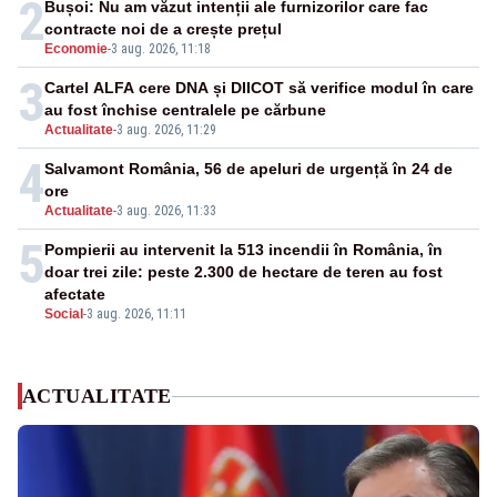
2
Bușoi: Nu am văzut intenții ale furnizorilor care fac
contracte noi de a crește prețul
Economie
-
3 aug. 2026, 11:18
3
Cartel ALFA cere DNA și DIICOT să verifice modul în care
au fost închise centralele pe cărbune
Actualitate
-
3 aug. 2026, 11:29
4
Salvamont România, 56 de apeluri de urgență în 24 de
ore
Actualitate
-
3 aug. 2026, 11:33
5
Pompierii au intervenit la 513 incendii în România, în
doar trei zile: peste 2.300 de hectare de teren au fost
afectate
Social
-
3 aug. 2026, 11:11
ACTUALITATE