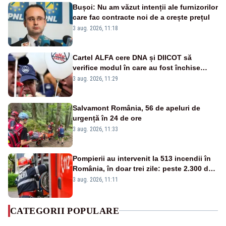
Bușoi: Nu am văzut intenții ale furnizorilor
care fac contracte noi de a crește prețul
3 aug. 2026, 11:18
Cartel ALFA cere DNA și DIICOT să
verifice modul în care au fost închise
centralele pe cărbune
3 aug. 2026, 11:29
Salvamont România, 56 de apeluri de
urgență în 24 de ore
3 aug. 2026, 11:33
Pompierii au intervenit la 513 incendii în
România, în doar trei zile: peste 2.300 de
hectare de teren au fost afectate
3 aug. 2026, 11:11
CATEGORII POPULARE