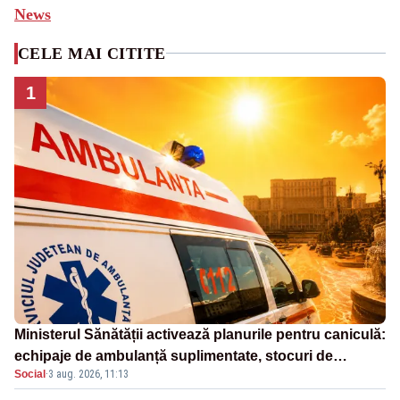
News
CELE MAI CITITE
1
Ministerul Sănătății activează planurile pentru caniculă:
echipaje de ambulanță suplimentate, stocuri de
Social
·
3 aug. 2026, 11:13
medicamente verificate și puncte de apă în spațiile
publice