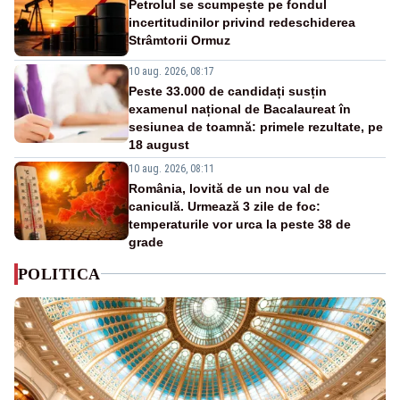
Petrolul se scumpește pe fondul
incertitudinilor privind redeschiderea
Strâmtorii Ormuz
10 aug. 2026, 08:17
Peste 33.000 de candidați susțin
examenul național de Bacalaureat în
sesiunea de toamnă: primele rezultate, pe
18 august
10 aug. 2026, 08:11
România, lovită de un nou val de
caniculă. Urmează 3 zile de foc:
temperaturile vor urca la peste 38 de
grade
POLITICA