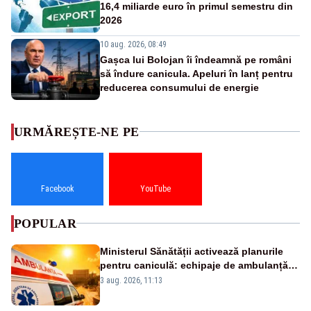
16,4 miliarde euro în primul semestru din
2026
10 aug. 2026, 08:49
Gașca lui Bolojan îi îndeamnă pe români
să îndure canicula. Apeluri în lanț pentru
reducerea consumului de energie
URMĂREȘTE-NE PE
Facebook
YouTube
POPULAR
Ministerul Sănătății activează planurile
pentru caniculă: echipaje de ambulanță
suplimentate, stocuri de medicamente
3 aug. 2026, 11:13
verificate și puncte de apă în spațiile
publice