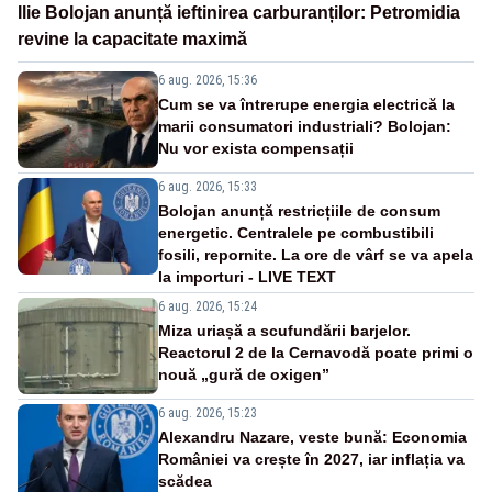
Ilie Bolojan anunță ieftinirea carburanților: Petromidia
revine la capacitate maximă
6 aug. 2026, 15:36
Cum se va întrerupe energia electrică la
marii consumatori industriali? Bolojan:
Nu vor exista compensații
6 aug. 2026, 15:33
Bolojan anunță restricțiile de consum
energetic. Centralele pe combustibili
fosili, repornite. La ore de vârf se va apela
la importuri - LIVE TEXT
6 aug. 2026, 15:24
Miza uriașă a scufundării barjelor.
Reactorul 2 de la Cernavodă poate primi o
nouă „gură de oxigen”
6 aug. 2026, 15:23
Alexandru Nazare, veste bună: Economia
României va crește în 2027, iar inflația va
scădea