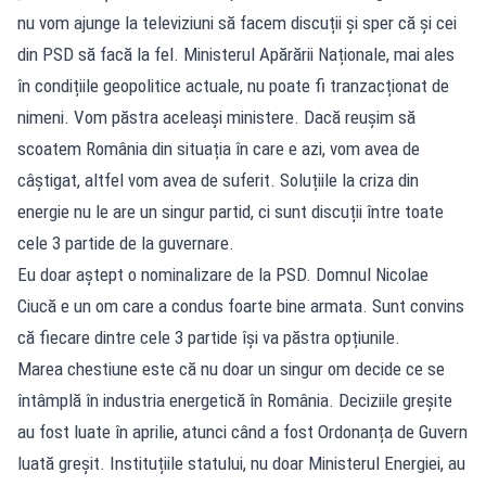
nu vom ajunge la televiziuni să facem discuții și sper că și cei
din PSD să facă la fel. Ministerul Apărării Naționale, mai ales
în condițiile geopolitice actuale, nu poate fi tranzacționat de
nimeni. Vom păstra aceleași ministere. Dacă reușim să
scoatem România din situația în care e azi, vom avea de
câștigat, altfel vom avea de suferit. Soluțiile la criza din
energie nu le are un singur partid, ci sunt discuții între toate
cele 3 partide de la guvernare.
Eu doar aștept o nominalizare de la PSD. Domnul Nicolae
Ciucă e un om care a condus foarte bine armata. Sunt convins
că fiecare dintre cele 3 partide își va păstra opțiunile.
Marea chestiune este că nu doar un singur om decide ce se
întâmplă în industria energetică în România. Deciziile greșite
au fost luate în aprilie, atunci când a fost Ordonanța de Guvern
luată greșit. Instituțiile statului, nu doar Ministerul Energiei, au