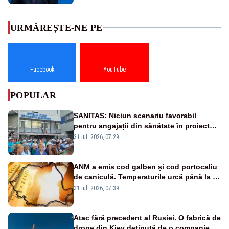
URMĂREȘTE-NE PE
Facebook
YouTube
POPULAR
SANITAS: Niciun scenariu favorabil
pentru angajații din sănătate în proiectul
Legii salarizării
31 iul. 2026, 07:29
ANM a emis cod galben și cod portocaliu
de caniculă. Temperaturile urcă până la 38
de grade, iar nopțile devin tropicale
31 iul. 2026, 07:39
Atac fără precedent al Rusiei. O fabrică de
drone din Kiev deținută de o companie