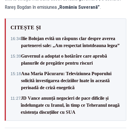
Rareș Bogdan în emisiunea „
România Suverană”
.
CITEȘTE ȘI
Ilie Bolojan evită un răspuns clar despre averea
16:34
partenerei sale: „Am respectat întotdeauna legea”
Guvernul a adoptat o hotărâre care aprobă
15:39
planurile de pregătire pentru riscuri
Ana Maria Păcuraru: Televiziunea Poporului
15:18
solicită investigarea deciziilor luate în această
perioadă de criză enegetică
JD Vance anunță negocieri de pace dificile și
11:27
îndelungate cu Iranul, în timp ce Teheranul neagă
existența discuțiilor cu SUA