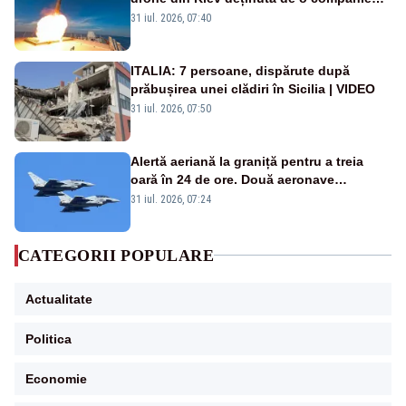
americană, distrusă de o rachetă
31 iul. 2026, 07:40
rusească
ITALIA: 7 persoane, dispărute după
prăbușirea unei clădiri în Sicilia | VIDEO
31 iul. 2026, 07:50
Alertă aeriană la graniță pentru a treia
oară în 24 de ore. Două aeronave
Eurofighter britanice au fost ridicate de la
31 iul. 2026, 07:24
sol
CATEGORII POPULARE
Actualitate
Politica
Economie