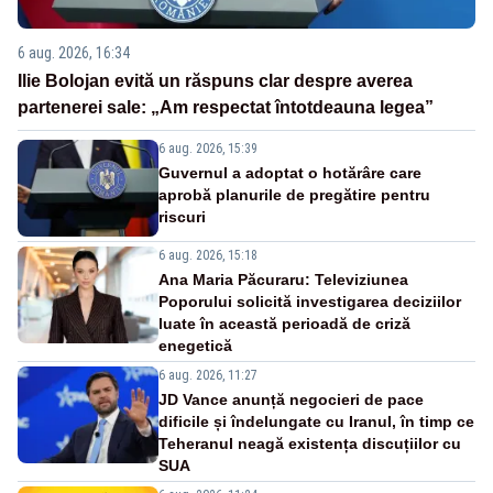
6 aug. 2026, 16:34
Ilie Bolojan evită un răspuns clar despre averea
partenerei sale: „Am respectat întotdeauna legea”
6 aug. 2026, 15:39
Guvernul a adoptat o hotărâre care
aprobă planurile de pregătire pentru
riscuri
6 aug. 2026, 15:18
Ana Maria Păcuraru: Televiziunea
Poporului solicită investigarea deciziilor
luate în această perioadă de criză
enegetică
6 aug. 2026, 11:27
JD Vance anunță negocieri de pace
dificile și îndelungate cu Iranul, în timp ce
Teheranul neagă existența discuțiilor cu
SUA