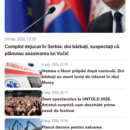
24 feb. 2026, 15:50
Complot dejucat în Serbia: doi bărbați, suspectați că
plănuiau asasinarea lui Vučić
6 aug. 2026, 21:39
Vremea a făcut prăpăd după caniculă. Doi
bărbați au murit loviți de trăsnet în râul
Mureș
6 aug. 2026, 20:17
Start spectaculos la UNTOLD 2026.
Artistul-surpriză care deschide prima
seară de festival
6 aug. 2026, 19:56
Planul decisiv pentru salvarea