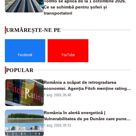
TollRo se aplică de la 1 octombrie 2026.
Ce se schimbă pentru șoferi și
transportatori
URMĂREȘTE-NE PE
Facebook
YouTube
POPULAR
România a scăpat de retrogradarea
economiei. Agenția Fitch menține ratingul
„BBB-” cu perspectivă negativă
1 aug. 2026, 06:48
România în alertă energetică |
Vulnerabilitatea de pe Dunăre care pune
în pericol Centrala Cernavodă era
1 aug. 2026, 09:32
cunoscută de pe vremea lui Ceaușescu