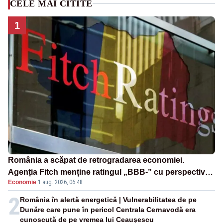
CELE MAI CITITE
1
România a scăpat de retrogradarea economiei.
Agenția Fitch menține ratingul „BBB-” cu perspectivă
Economie
·
1 aug. 2026, 06:48
negativă
2
România în alertă energetică | Vulnerabilitatea de pe
Dunăre care pune în pericol Centrala Cernavodă era
cunoscută de pe vremea lui Ceaușescu