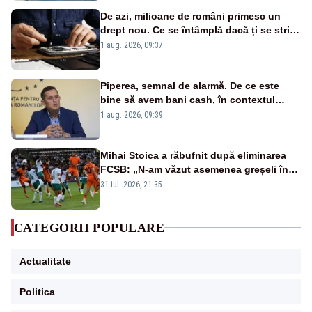
De azi, milioane de români primesc un
drept nou. Ce se întâmplă dacă ți se strică
un produs
1 aug. 2026, 09:37
Piperea, semnal de alarmă. De ce este
bine să avem bani cash, în contextul
alertei energetice?
1 aug. 2026, 09:39
Mihai Stoica a răbufnit după eliminarea
FCSB: „N-am văzut asemenea greșeli în
190 de meciuri europene”
31 iul. 2026, 21:35
CATEGORII POPULARE
Actualitate
Politica