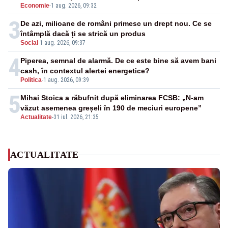
Economie
-
1 aug. 2026, 09:32
3
De azi, milioane de români primesc un drept nou. Ce se
întâmplă dacă ți se strică un produs
Social
-
1 aug. 2026, 09:37
4
Piperea, semnal de alarmă. De ce este bine să avem bani
cash, în contextul alertei energetice?
Politica
-
1 aug. 2026, 09:39
5
Mihai Stoica a răbufnit după eliminarea FCSB: „N-am
văzut asemenea greșeli în 190 de meciuri europene”
Actualitate
-
31 iul. 2026, 21:35
ACTUALITATE