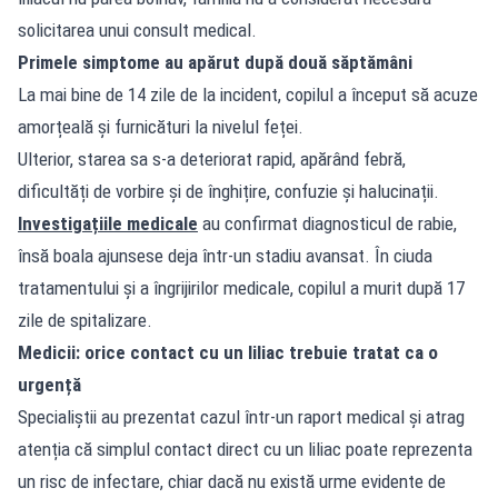
solicitarea unui consult medical.
Primele simptome au apărut după două săptămâni
La mai bine de 14 zile de la incident, copilul a început să acuze
amorțeală și furnicături la nivelul feței.
Ulterior, starea sa s-a deteriorat rapid, apărând febră,
dificultăți de vorbire și de înghițire, confuzie și halucinații.
Investigațiile medicale
au confirmat diagnosticul de rabie,
însă boala ajunsese deja într-un stadiu avansat. În ciuda
tratamentului și a îngrijirilor medicale, copilul a murit după 17
zile de spitalizare.
Medicii: orice contact cu un liliac trebuie tratat ca o
urgență
Specialiștii au prezentat cazul într-un raport medical și atrag
atenția că simplul contact direct cu un liliac poate reprezenta
un risc de infectare, chiar dacă nu există urme evidente de