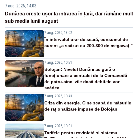
7 aug. 2026, 14:03
Dunărea crește ușor la intrarea în țară, dar rămâne mult
sub media lunii august
7 aug. 2026, 13:02
În intervalul orar de seară, consumul de
curent „a scăzut cu 200-300 de megawați”
7 aug. 2026, 10:51
Bolojan: Nivelul Dunării asigură o
funcționare a centralei de la Cernavodă
de patru-cinci zile dacă debitele vor
scădea
7 aug. 2026, 10:43
Criza din energie. Cine scapă de măsurile
de raționalizare impuse de Bolojan
7 aug. 2026, 10:01
Tarifele pentru rovinietă și sistemul