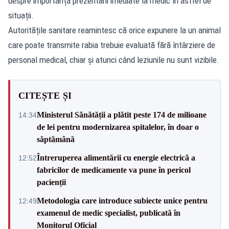
despre importanța prezentării imediate la medic în astfel de
situații.
Autoritățile sanitare reamintesc că orice expunere la un animal
care poate transmite rabia trebuie evaluată fără întârziere de
personal medical, chiar și atunci când leziunile nu sunt vizibile.
CITEȘTE ȘI
Ministerul Sănătății a plătit peste 174 de milioane
14:34
de lei pentru modernizarea spitalelor, în doar o
săptămână
Întreruperea alimentării cu energie electrică a
12:52
fabricilor de medicamente va pune în pericol
pacienții
Metodologia care introduce subiecte unice pentru
12:49
examenul de medic specialist, publicată în
Monitorul Oficial