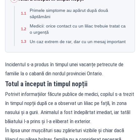
Primele simptome au apărut după două
1.1
săptămâni
Medicii: orice contact cu un liliac trebuie tratat ca
1.2
o urgență
Un caz extrem de rar, dar cu un mesaj important
1.3
Incidentul s-a produs în timpul unei vacanțe petrecute de
familie la o cabană din nordul provinciei Ontario.
Totul a început în timpul nopții
Potrivit informațiilor făcute publice de medici, copilul s-a trezit
în timpul nopții după ce a observat un liliac pe față, în zona
nasului și a gurii. Animalul a fost îndepărtat imediat, iar tatăl
băiatului l-a prins și l-a eliberat în exterior.
În lipsa unor mușcături sau zgârieturi vizibile și chiar dacă
liliacul nu părea bolnav, familia nu a considerat necesară