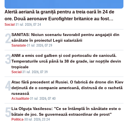
Alertă aeriană la graniță pentru a treia oară în 24 de
ore. Două aeronave Eurofighter britanice au fost
Social
·
31 iul. 2026, 07:24
ridicate de la sol
2
SANITAS: Niciun scenariu favorabil pentru angajații din
sănătate în proiectul Legii salarizării
Sanatate
-
31 iul. 2026, 07:29
3
ANM a emis cod galben și cod portocaliu de caniculă.
Temperaturile urcă până la 38 de grade, iar nopțile devin
tropicale
Social
-
31 iul. 2026, 07:39
4
Atac fără precedent al Rusiei. O fabrică de drone din Kiev
deținută de o companie americană, distrusă de o rachetă
rusească
Actualitate
-
31 iul. 2026, 07:40
5
Lia Olguța Vasilescu: ”Ce se întâmplă în sănătate este o
bătaie de joc. Se guvernează extraordinar de prost”
Politica
-
30 iul. 2026, 23:24