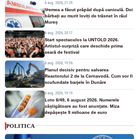
6 aug. 2026, 21:39
Vremea a făcut prăpăd după caniculă. Doi
bărbați au murit loviți de trăsnet în râul
Mureș
6 aug. 2026, 20:17
Start spectaculos la UNTOLD 2026.
Artistul-surpriză care deschide prima
seară de festival
6 aug. 2026, 19:56
Planul decisiv pentru salvarea
Reactorului 2 de la Cernavodă. Cum vor fi
scufundate barjele în Dunăre
6 aug. 2026, 19:19
Loto 6/49, 6 august 2026. Numerele
câștigătoare au fost anunțate. Miza
depășește 9 milioane de euro
POLITICA