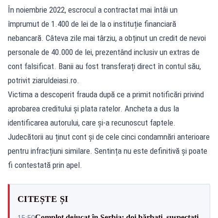
În noiembrie 2022, escrocul a contractat mai întâi un
împrumut de 1.400 de lei de la o instituție financiară
nebancară. Câteva zile mai târziu, a obținut un credit de nevoi
personale de 40.000 de lei, prezentând inclusiv un extras de
cont falsificat. Banii au fost transferați direct în contul său,
potrivit
ziaruldeiasi.ro
.
Victima a descoperit frauda după ce a primit notificări privind
aprobarea creditului și plata ratelor. Ancheta a dus la
identificarea autorului, care și-a recunoscut faptele.
Judecătorii au ținut cont și de cele cinci condamnări anterioare
pentru infracțiuni similare. Sentința nu este definitivă și poate
fi contestată prin apel.
CITEȘTE ȘI
Complot dejucat în Serbia: doi bărbați, suspectați
15:50