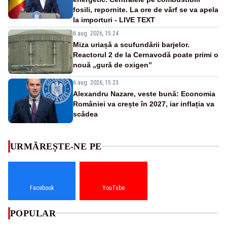
fosili, repornite. La ore de vârf se va apela
la importuri - LIVE TEXT
6 aug. 2026, 15:24
Miza uriașă a scufundării barjelor.
Reactorul 2 de la Cernavodă poate primi o
nouă „gură de oxigen”
6 aug. 2026, 15:23
Alexandru Nazare, veste bună: Economia
României va crește în 2027, iar inflația va
scădea
URMĂREȘTE-NE PE
Facebook
YouTube
POPULAR