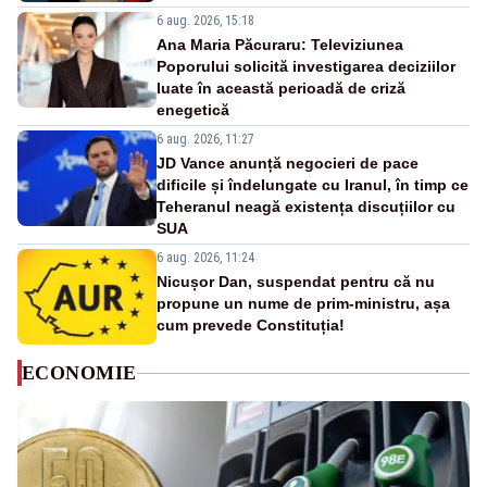
6 aug. 2026, 15:18
Ana Maria Păcuraru: Televiziunea
Poporului solicită investigarea deciziilor
luate în această perioadă de criză
enegetică
6 aug. 2026, 11:27
JD Vance anunță negocieri de pace
dificile și îndelungate cu Iranul, în timp ce
Teheranul neagă existența discuțiilor cu
SUA
6 aug. 2026, 11:24
Nicușor Dan, suspendat pentru că nu
propune un nume de prim-ministru, așa
cum prevede Constituția!
ECONOMIE