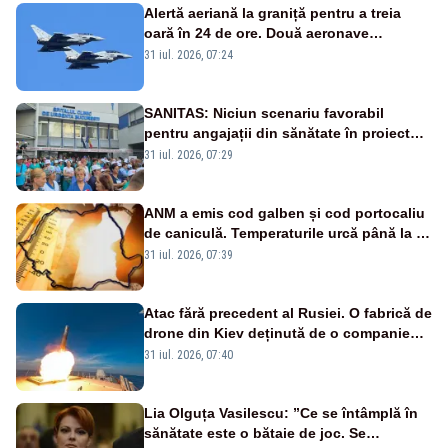
Alertă aeriană la graniță pentru a treia
oară în 24 de ore. Două aeronave
Eurofighter britanice au fost ridicate de la
31 iul. 2026, 07:24
sol
SANITAS: Niciun scenariu favorabil
pentru angajații din sănătate în proiectul
Legii salarizării
31 iul. 2026, 07:29
ANM a emis cod galben și cod portocaliu
de caniculă. Temperaturile urcă până la 38
de grade, iar nopțile devin tropicale
31 iul. 2026, 07:39
Atac fără precedent al Rusiei. O fabrică de
drone din Kiev deținută de o companie
americană, distrusă de o rachetă
31 iul. 2026, 07:40
rusească
Lia Olguța Vasilescu: ”Ce se întâmplă în
sănătate este o bătaie de joc. Se