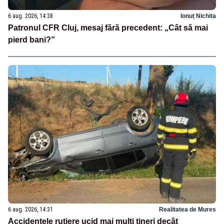
6 aug. 2026, 14:38
Ionuț Nichita
Patronul CFR Cluj, mesaj fără precedent: „Cât să mai
pierd bani?”
6 aug. 2026, 14:31
Realitatea de Mures
Accidentele rutiere ucid mai mulți tineri decât