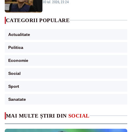
guvernează extraordinar de prost”
30 iul. 2026, 23:24
CATEGORII POPULARE
Actualitate
Politica
Economie
Social
Sport
Sanatate
MAI MULTE ȘTIRI DIN
SOCIAL