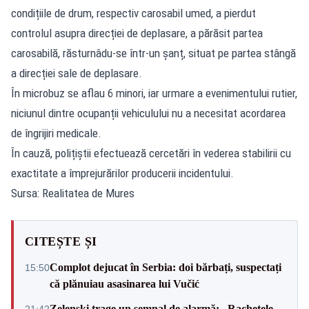
condițiile de drum, respectiv carosabil umed, a pierdut
controlul asupra direcției de deplasare, a părăsit partea
carosabilă, răsturnâdu-se într-un șanț, situat pe partea stângă
a direcției sale de deplasare.
În microbuz se aflau 6 minori, iar urmare a evenimentului rutier,
niciunul dintre ocupanții vehiculului nu a necesitat acordarea
de îngrijiri medicale.
În cauză, polițiștii efectuează cercetări în vederea stabilirii cu
exactitate a împrejurărilor producerii incidentului.
Sursa: Realitatea de Mures
CITEȘTE ȘI
Complot dejucat în Serbia: doi bărbați, suspectați
15:50
că plănuiau asasinarea lui Vučić
Zelenski trage un semnal de alarmă: „Rachetele
21:42