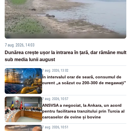
7 aug. 2026, 14:03
Dunărea crește ușor la intrarea în țară, dar rămâne mult
sub media lunii august
7 aug. 2026, 13:02
În intervalul orar de seară, consumul de
curent „a scăzut cu 200-300 de megawați”
7 aug. 2026, 10:57
ANSVSA a negociat, la Ankara, un acord
pentru facilitarea tranzitului prin Turcia al
carcaselor de ovine și bovine
7 aug. 2026, 10:51