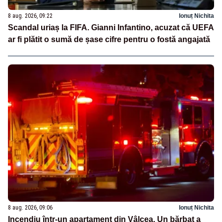
8 aug. 2026, 09:22
Ionuț Nichita
Scandal uriaș la FIFA. Gianni Infantino, acuzat că UEFA
ar fi plătit o sumă de șase cifre pentru o fostă angajată
8 aug. 2026, 09:06
Ionuț Nichita
Incendiu într-un apartament din Vâlcea. Un bărbat a