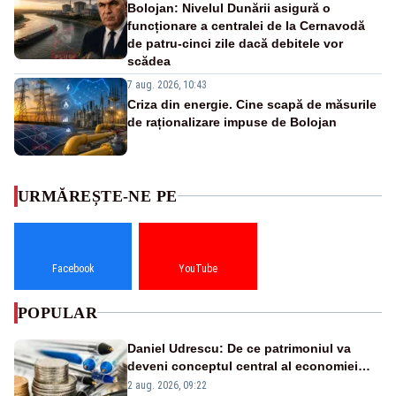
Bolojan: Nivelul Dunării asigură o
funcționare a centralei de la Cernavodă
de patru-cinci zile dacă debitele vor
scădea
7 aug. 2026, 10:43
Criza din energie. Cine scapă de măsurile
de raționalizare impuse de Bolojan
URMĂREȘTE-NE PE
Facebook
YouTube
POPULAR
Daniel Udrescu: De ce patrimoniul va
deveni conceptul central al economiei
viitoare?
2 aug. 2026, 09:22