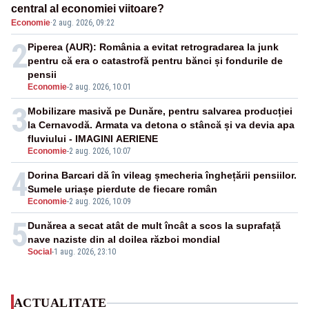
central al economiei viitoare?
Economie
·
2 aug. 2026, 09:22
2
Piperea (AUR): România a evitat retrogradarea la junk
pentru că era o catastrofă pentru bănci și fondurile de
pensii
Economie
-
2 aug. 2026, 10:01
3
Mobilizare masivă pe Dunăre, pentru salvarea producției
la Cernavodă. Armata va detona o stâncă și va devia apa
fluviului - IMAGINI AERIENE
Economie
-
2 aug. 2026, 10:07
4
Dorina Barcari dă în vileag șmecheria înghețării pensiilor.
Sumele uriașe pierdute de fiecare român
Economie
-
2 aug. 2026, 10:09
5
Dunărea a secat atât de mult încât a scos la suprafață
nave naziste din al doilea război mondial
Social
-
1 aug. 2026, 23:10
ACTUALITATE