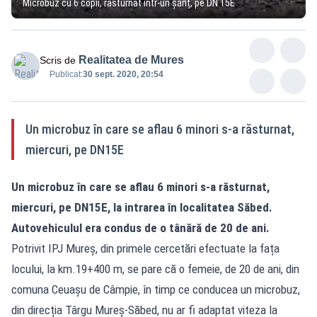
Microbuz cu 6 copii, răsturnat într-un șanț, pe DN 15E
Realitatea de Mures
Scris de
Publicat:
30 sept. 2020, 20:54
Un microbuz în care se aflau 6 minori s-a răsturnat,
miercuri, pe DN15E
Un microbuz în care se aflau 6 minori s-a răsturnat,
miercuri, pe DN15E, la intrarea în localitatea Săbed.
Autovehiculul era condus de o tânără de 20 de ani.
Potrivit IPJ Mureș, din primele cercetări efectuate la fața
locului, la km.19+400 m, se pare că o femeie, de 20 de ani, din
comuna Ceuașu de Câmpie, în timp ce conducea un microbuz,
din direcția Târgu Mureș-Săbed, nu ar fi adaptat viteza la