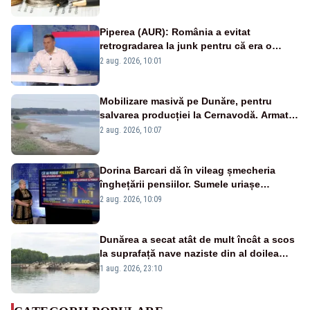
Piperea (AUR): România a evitat
retrogradarea la junk pentru că era o
catastrofă pentru bănci și fondurile de
2 aug. 2026, 10:01
pensii
Mobilizare masivă pe Dunăre, pentru
salvarea producției la Cernavodă. Armata
va detona o stâncă și va devia apa
2 aug. 2026, 10:07
fluviului - IMAGINI AERIENE
Dorina Barcari dă în vileag șmecheria
înghețării pensiilor. Sumele uriașe
pierdute de fiecare român
2 aug. 2026, 10:09
Dunărea a secat atât de mult încât a scos
la suprafață nave naziste din al doilea
război mondial
1 aug. 2026, 23:10