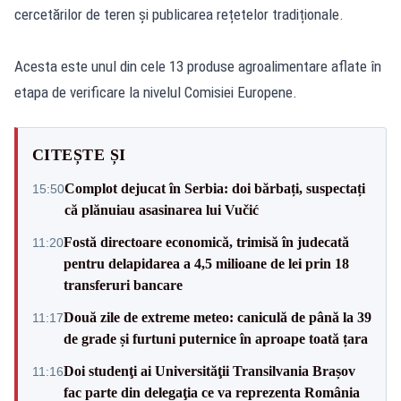
cercetărilor de teren și publicarea rețetelor tradiționale.
Acesta este unul din cele 13 produse agroalimentare aflate în
etapa de verificare la nivelul Comisiei Europene.
CITEȘTE ȘI
Complot dejucat în Serbia: doi bărbați, suspectați
15:50
că plănuiau asasinarea lui Vučić
Fostă directoare economică, trimisă în judecată
11:20
pentru delapidarea a 4,5 milioane de lei prin 18
transferuri bancare
Două zile de extreme meteo: caniculă de până la 39
11:17
de grade și furtuni puternice în aproape toată țara
Doi studenţi ai Universităţii Transilvania Brașov
11:16
fac parte din delegaţia ce va reprezenta România