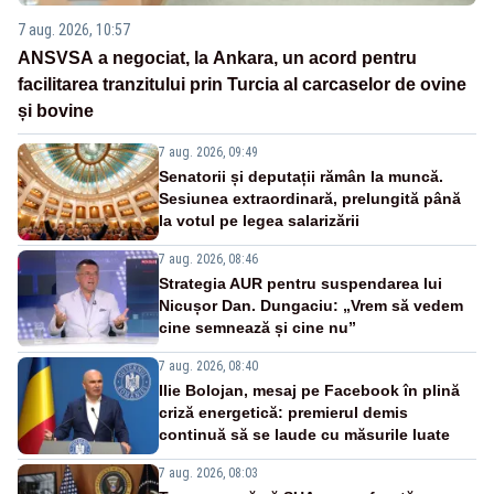
7 aug. 2026, 10:57
ANSVSA a negociat, la Ankara, un acord pentru
facilitarea tranzitului prin Turcia al carcaselor de ovine
și bovine
7 aug. 2026, 09:49
Senatorii și deputații rămân la muncă.
Sesiunea extraordinară, prelungită până
la votul pe legea salarizării
7 aug. 2026, 08:46
Strategia AUR pentru suspendarea lui
Nicușor Dan. Dungaciu: „Vrem să vedem
cine semnează și cine nu”
7 aug. 2026, 08:40
Ilie Bolojan, mesaj pe Facebook în plină
criză energetică: premierul demis
continuă să se laude cu măsurile luate
7 aug. 2026, 08:03