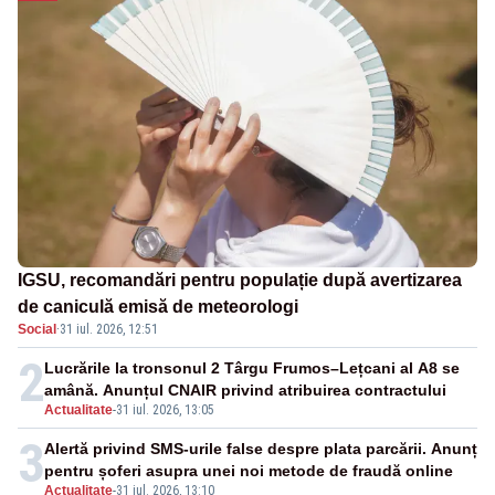
IGSU, recomandări pentru populație după avertizarea
de caniculă emisă de meteorologi
Social
·
31 iul. 2026, 12:51
2
Lucrările la tronsonul 2 Târgu Frumos–Lețcani al A8 se
amână. Anunțul CNAIR privind atribuirea contractului
Actualitate
-
31 iul. 2026, 13:05
3
Alertă privind SMS-urile false despre plata parcării. Anunț
pentru șoferi asupra unei noi metode de fraudă online
Actualitate
-
31 iul. 2026, 13:10