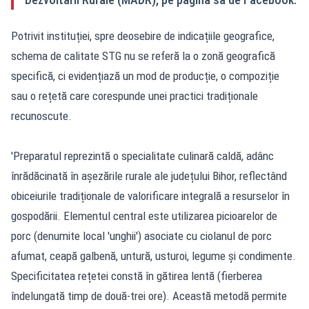
Potrivit instituției, spre deosebire de indicațiile geografice,
schema de calitate STG nu se referă la o zonă geografică
specifică, ci evidențiază un mod de producție, o compoziție
sau o rețetă care corespunde unei practici tradiționale
recunoscute.
'Preparatul reprezintă o specialitate culinară caldă, adânc
înrădăcinată în așezările rurale ale județului Bihor, reflectând
obiceiurile tradiționale de valorificare integrală a resurselor în
gospodării. Elementul central este utilizarea picioarelor de
porc (denumite local 'unghii') asociate cu ciolanul de porc
afumat, ceapă galbenă, untură, usturoi, legume și condimente.
Specificitatea rețetei constă în gătirea lentă (fierberea
îndelungată timp de două-trei ore). Această metodă permite