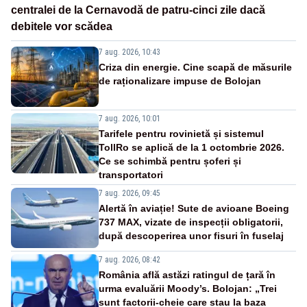
centralei de la Cernavodă de patru-cinci zile dacă
debitele vor scădea
7 aug. 2026, 10:43
Criza din energie. Cine scapă de măsurile
de raționalizare impuse de Bolojan
7 aug. 2026, 10:01
Tarifele pentru rovinietă și sistemul
TollRo se aplică de la 1 octombrie 2026.
Ce se schimbă pentru șoferi și
transportatori
7 aug. 2026, 09:45
Alertă în aviație! Sute de avioane Boeing
737 MAX, vizate de inspecții obligatorii,
după descoperirea unor fisuri în fuselaj
7 aug. 2026, 08:42
România află astăzi ratingul de țară în
urma evaluării Moody’s. Bolojan: „Trei
sunt factorii-cheie care stau la baza