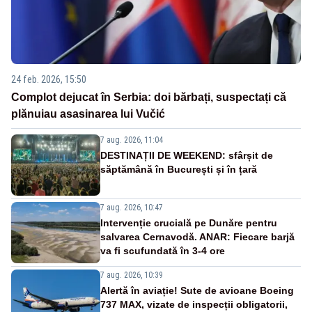
24 feb. 2026, 15:50
Complot dejucat în Serbia: doi bărbați, suspectați că
plănuiau asasinarea lui Vučić
7 aug. 2026, 11:04
DESTINAȚII DE WEEKEND: sfârșit de
săptămână în București și în țară
7 aug. 2026, 10:47
Intervenție crucială pe Dunăre pentru
salvarea Cernavodă. ANAR: Fiecare barjă
va fi scufundată în 3-4 ore
7 aug. 2026, 10:39
Alertă în aviație! Sute de avioane Boeing
737 MAX, vizate de inspecții obligatorii,