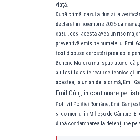
viață.
După crimă, cazul a dus și la verificăr
declarat în noiembrie 2025 că mana
cazul, deși acesta avea un risc majo
preventivă emis pe numele lui Emil Gâ
fost dispuse cercetări prealabile pent
Benone Matei a mai spus atunci că pri
au fost folosite resurse tehnice și um
acestea, la un an de la crimă, Emil Gâ
Emil Gânj, în continuare pe list
Potrivit Poliției Române, Emil Gânj e
și domiciliul în Miheșu de Câmpie. E
după condamnarea la detențiune pe v