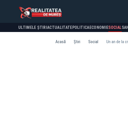
ULTIMELE ȘTIRI
ACTUALITATE
POLITICA
ECONOMIE
SOCIAL
SA
Acasă
Știri
Social
Un an de la c