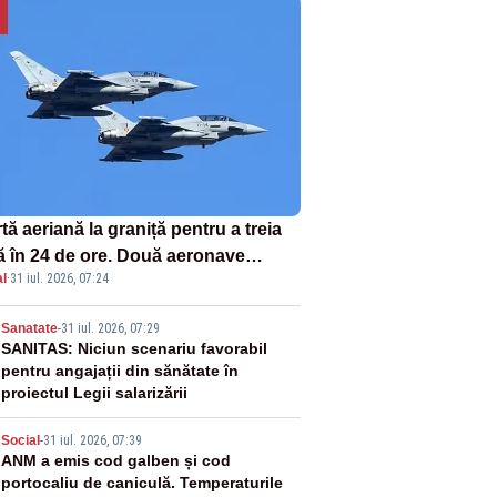
tă aeriană la graniță pentru a treia
ă în 24 de ore. Două aeronave
l
·
31 iul. 2026, 07:24
fighter britanice au fost ridicate de
ol
2
Sanatate
-
31 iul. 2026, 07:29
SANITAS: Niciun scenariu favorabil
pentru angajații din sănătate în
proiectul Legii salarizării
3
Social
-
31 iul. 2026, 07:39
ANM a emis cod galben și cod
portocaliu de caniculă. Temperaturile