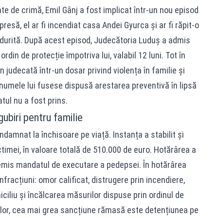
nte de crimă, Emil Gânj a fost implicat într-un nou episod
 presă, el ar fi incendiat casa Andei Gyurca și ar fi răpit-o
durită. După acest episod, Judecătoria Luduș a admis
din de protecție împotriva lui, valabil 12 luni. Tot în
n judecată într-un dosar privind violența în familie și
 numele lui fusese dispusă arestarea preventivă în lipsă
tul nu a fost prins.
biri pentru familie
ondamnat la închisoare pe viață. Instanța a stabilit și
timei, în valoare totală de 510.000 de euro. Hotărârea a
au emis mandatul de executare a pedepsei. În hotărârea
nfracțiuni: omor calificat, distrugere prin incendiere,
ciliu și încălcarea măsurilor dispuse prin ordinul de
elor, cea mai grea sancțiune rămasă este detențiunea pe