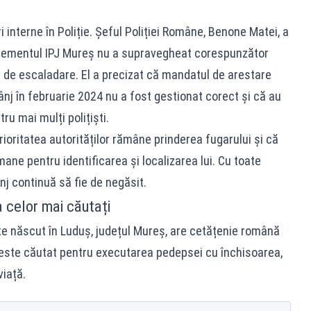
i interne în Poliție. Șeful Poliției Române, Benone Matei, a
gementul IPJ Mureș nu a supravegheat corespunzător
r de escaladare. El a precizat că mandatul de arestare
nj în februarie 2024 nu a fost gestionat corect și că au
ru mai mulți polițiști.
oritatea autorităților rămâne prinderea fugarului și că
ane pentru identificarea și localizarea lui. Cu toate
nj continuă să fie de negăsit.
a celor mai căutați
ste născut în Luduș, județul Mureș, are cetățenie română
l este căutat pentru executarea pedepsei cu închisoarea,
iață.