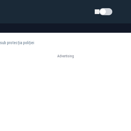
Schimba tema
sub protecția poliției
Advertising