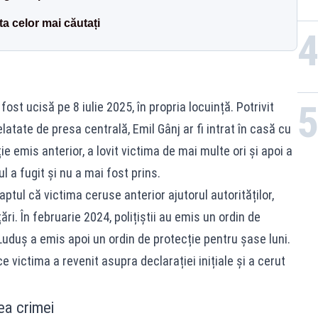
ta celor mai căutați
ost ucisă pe 8 iulie 2025, în propria locuință. Potrivit
elatate de presa centrală, Emil Gânj ar fi intrat în casă cu
ie emis anterior, a lovit victima de mai multe ori și apoi a
l a fugit și nu a mai fost prins.
aptul că victima ceruse anterior ajutorul autorităților,
i. În februarie 2024, polițiștii au emis un ordin de
 Luduș a emis apoi un ordin de protecție pentru șase luni.
ce victima a revenit asupra declarației inițiale și a cerut
ea crimei