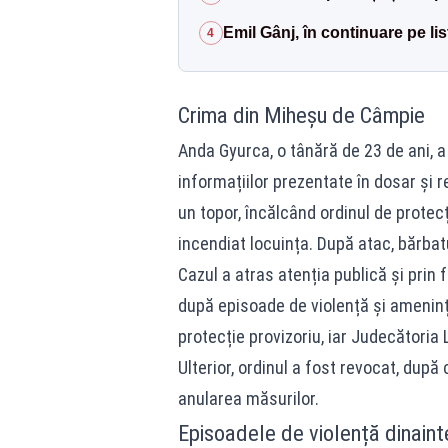
Emil Gânj, în continuare pe lis
4
Crima din Miheșu de Câmpie
Anda Gyurca, o tânără de 23 de ani, a f
informațiilor prezentate în dosar și r
un topor, încălcând ordinul de protecț
incendiat locuința. După atac, bărbatu
Cazul a atras atenția publică și prin f
după episoade de violență și amenințăr
protecție provizoriu, iar Judecătoria
Ulterior, ordinul a fost revocat, după 
anularea măsurilor.
Episoadele de violență dinaint