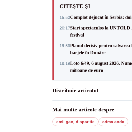
CITEȘTE ȘI
Complot dejucat în Serbia: doi 
15:50
Start spectaculos la UNTOLD 20
20:17
festival
Planul decisiv pentru salvarea
19:56
barjele în Dunăre
Loto 6/49, 6 august 2026. Nume
19:19
milioane de euro
Distribuie articolul
Mai multe articole despre
emil ganj disparitie
crima anda