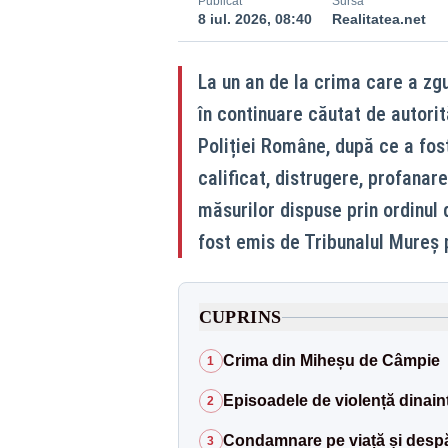
Publicat
Sursă
8 iul. 2026, 08:40
Realitatea.net
La un an de la crima care a zg
în continuare căutat de autorit
Poliției Române, după ce a fos
calificat, distrugere, profanar
măsurilor dispuse prin ordinul
fost emis de Tribunalul Mureș 
CUPRINS
Crima din Miheșu de Câmpie
1
Episoadele de violență dinain
2
Condamnare pe viață și despăg
3