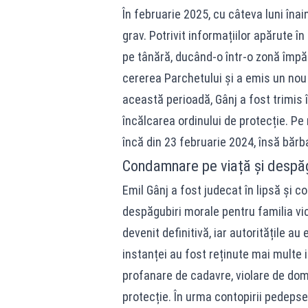
În februarie 2025, cu câteva luni înai
grav. Potrivit informațiilor apărute în
pe tânără, ducând-o într-o zonă împă
cererea Parchetului și a emis un nou or
această perioadă, Gânj a fost trimis î
încălcarea ordinului de protecție. Pe
încă din 23 februarie 2024, însă bărba
Condamnare pe viață și despăgu
Emil Gânj a fost judecat în lipsă și c
despăgubiri morale pentru familia vic
devenit definitivă, iar autoritățile 
instanței au fost reținute mai multe i
profanare de cadavre, violare de domi
protecție. În urma contopirii pedeps