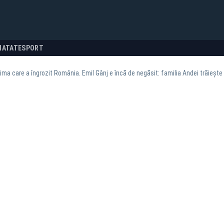
NATATE
SPORT
rima care a îngrozit România. Emil Gânj e încă de negăsit: familia Andei trăiește 