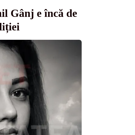
il Gânj e încă de
iției