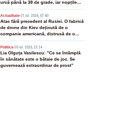
urcă până la 38 de grade, iar nopțile
devin tropicale
4
Actualitate
-
31 iul. 2026, 07:40
Atac fără precedent al Rusiei. O fabrică
de drone din Kiev deținută de o
companie americană, distrusă de o
rachetă rusească
5
Politica
-
30 iul. 2026, 23:24
Lia Olguța Vasilescu: ”Ce se întâmplă
în sănătate este o bătaie de joc. Se
guvernează extraordinar de prost”