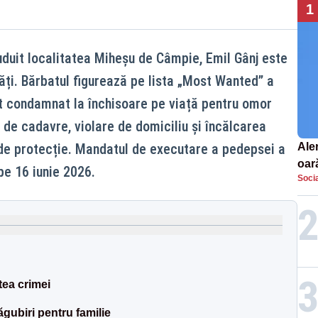
1
uduit localitatea Miheșu de Câmpie, Emil Gânj este
ăți. Bărbatul figurează pe lista „Most Wanted” a
t condamnat la închisoare pe viață pentru omor
e de cadavre, violare de domiciliu și încălcarea
 de protecție. Mandatul de executare a pedepsei a
Aler
oar
pe 16 iunie 2026.
Socia
Euro
la s
tea crimei
ubiri pentru familie