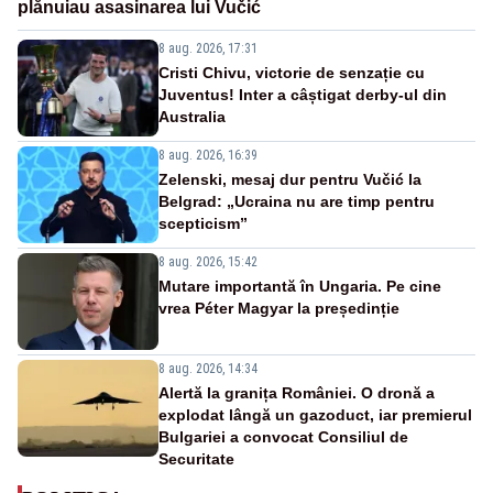
plănuiau asasinarea lui Vučić
8 aug. 2026, 17:31
Cristi Chivu, victorie de senzație cu
Juventus! Inter a câștigat derby-ul din
Australia
8 aug. 2026, 16:39
Zelenski, mesaj dur pentru Vučić la
Belgrad: „Ucraina nu are timp pentru
scepticism”
8 aug. 2026, 15:42
Mutare importantă în Ungaria. Pe cine
vrea Péter Magyar la președinție
8 aug. 2026, 14:34
Alertă la granița României. O dronă a
explodat lângă un gazoduct, iar premierul
Bulgariei a convocat Consiliul de
Securitate