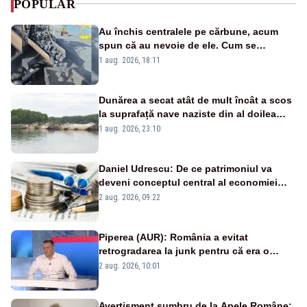
POPULAR
Au închis centralele pe cărbune, acum
spun că au nevoie de ele. Cum se
pasează vina în plină criză energetică
1 aug. 2026, 18:11
Dunărea a secat atât de mult încât a scos
la suprafață nave naziste din al doilea
război mondial
1 aug. 2026, 23:10
Daniel Udrescu: De ce patrimoniul va
deveni conceptul central al economiei
viitoare?
2 aug. 2026, 09:22
Piperea (AUR): România a evitat
retrogradarea la junk pentru că era o
catastrofă pentru bănci și fondurile de
2 aug. 2026, 10:01
pensii
Avertisment sumbru de la Apele Române: