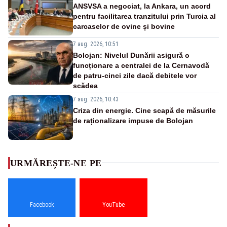
ANSVSA a negociat, la Ankara, un acord
pentru facilitarea tranzitului prin Turcia al
carcaselor de ovine și bovine
7 aug. 2026, 10:51
Bolojan: Nivelul Dunării asigură o
funcționare a centralei de la Cernavodă
de patru-cinci zile dacă debitele vor
scădea
7 aug. 2026, 10:43
Criza din energie. Cine scapă de măsurile
de raționalizare impuse de Bolojan
URMĂREȘTE-NE PE
Facebook
YouTube