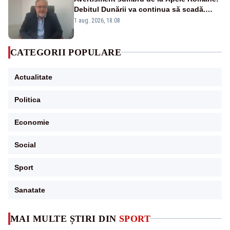
Debitul Dunării va continua să scadă.
Cernavodă s-ar putea închide în 4 zile
1 aug. 2026, 18:08
CATEGORII POPULARE
Actualitate
Politica
Economie
Social
Sport
Sanatate
MAI MULTE ȘTIRI DIN
SPORT