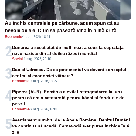
Au închis centralele pe cărbune, acum spun că au
nevoie de ele. Cum se pasează vina în plină criză
Economie
·
1 aug. 2026, 18:11
energetică
2
Dunărea a secat atât de mult încât a scos la suprafață
nave naziste din al doilea război mondial
Social
-
1 aug. 2026, 23:10
3
Daniel Udrescu: De ce patrimoniul va deveni conceptul
central al economiei viitoare?
Economie
-
2 aug. 2026, 09:22
4
Piperea (AUR): România a evitat retrogradarea la junk
pentru că era o catastrofă pentru bănci și fondurile de
pensii
Economie
-
2 aug. 2026, 10:01
5
Avertisment sumbru de la Apele Române: Debitul Dunării
va continua să scadă. Cernavodă s-ar putea închide în 4
zile