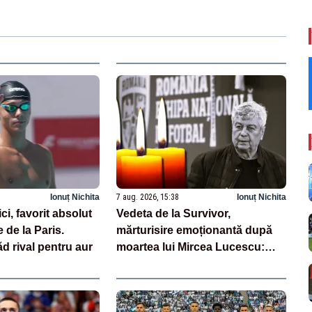
Ionuț Nichita
7 aug. 2026, 15:38
Ionuț Nichita
i, favorit absolut
Vedeta de la Survivor,
 de la Paris.
mărturisire emoționantă după
ăd rival pentru aur
moartea lui Mircea Lucescu:
„Am plâns”