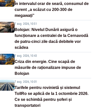
În intervalul orar de seară, consumul de
curent „a scăzut cu 200-300 de
megawați”
7 aug. 2026, 10:51
Bolojan: Nivelul Dunării asigură o
funcționare a centralei de la Cernavodă
de patru-cinci zile dacă debitele vor
scădea
7 aug. 2026, 10:43
Criza din energie. Cine scapă de
măsurile de raționalizare impuse de
Bolojan
7 aug. 2026, 10:01
Tarifele pentru rovinietă și sistemul
TollRo se aplică de la 1 octombrie 2026.
Ce se schimbă pentru șoferi și
transportatori