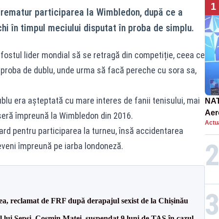
1
prematur participarea la Wimbledon, după ce a
hi în timpul meciului disputat în proba de simplu.
fostul lider mondial să se retragă din competiție, ceea ce
 proba de dublu, unde urma să facă pereche cu sora sa,
blu era așteptată cu mare interes de fanii tenisului, mai
NAT
Aer
seră împreună la Wimbledon din 2016.
Actua
int
ard pentru participarea la turneu, însă accidentarea
reveni împreună pe iarba londoneză.
a, reclamat de FRF după derapajul sexist de la Chișinău
 lui Sepsi. Cosmin Matei, suspendat 9 luni de TAS în cazul