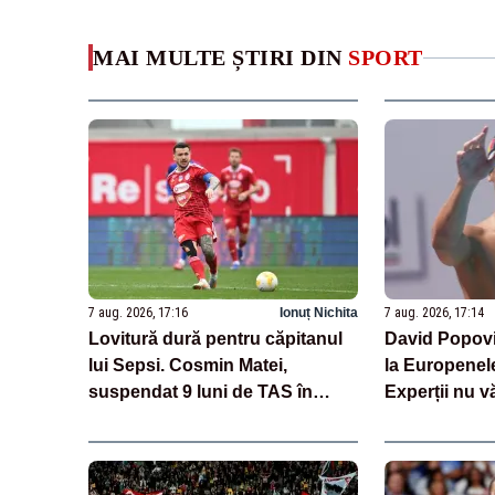
MAI MULTE ȘTIRI DIN
SPORT
7 aug. 2026, 17:16
Ionuț Nichita
7 aug. 2026, 17:14
Lovitură dură pentru căpitanul
David Popovic
lui Sepsi. Cosmin Matei,
la Europenele
suspendat 9 luni de TAS în
Experții nu v
cazul de dopaj