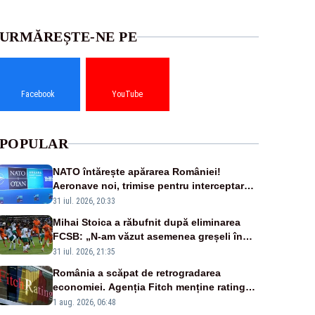
URMĂREȘTE-NE PE
Facebook
YouTube
POPULAR
NATO întărește apărarea României!
Aeronave noi, trimise pentru interceptarea
și distrugerea dronelor
31 iul. 2026, 20:33
Mihai Stoica a răbufnit după eliminarea
FCSB: „N-am văzut asemenea greșeli în
190 de meciuri europene”
31 iul. 2026, 21:35
România a scăpat de retrogradarea
economiei. Agenția Fitch menține ratingul
„BBB-” cu perspectivă negativă
1 aug. 2026, 06:48