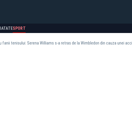
NATATE
SPORT
u fanii tenisului: Serena Williams s-a retras de la Wimbledon din cauza unei acc