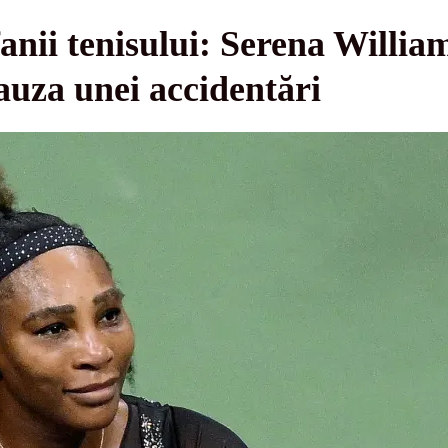
nii tenisului: Serena William
uza unei accidentări