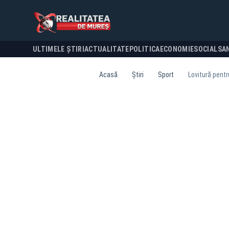
ULTIMELE ȘTIRI
ACTUALITATE
POLITICA
ECONOMIE
SOCIAL
SA
Acasă
Știri
Sport
Lovitură pentr