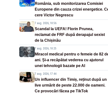
România, sub monitorizarea Comisiei
Europene din cauza crizei energetice. C
cere Victor Negrescu
7 aug. 2026, 18:56
Scandal la UEFA! Florin Prunea,
reclamat de FRF după derapajul sexist
de la Chișinău
7 aug. 2026, 18:25
Miracol medical pentru o femeie de 82 d
ani. Și-a recăpătat vederea cu ajutorul
unei tehnologii bazate pe AI
7 aug. 2026, 17:44
Un influencer din Timiș, reținut după un
live urmărit de peste 22.000 de oameni.
Ce provocări făcea pe TikTok