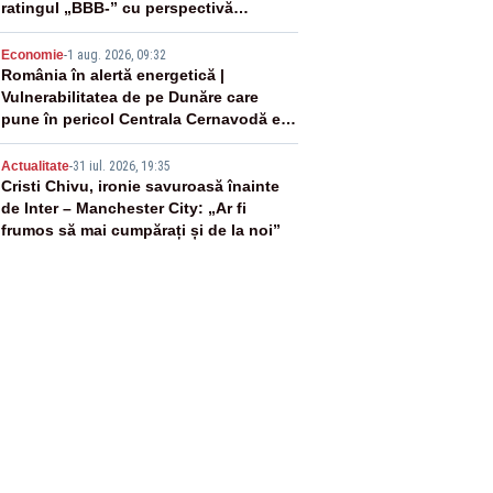
ratingul „BBB-” cu perspectivă
negativă
4
Economie
-
1 aug. 2026, 09:32
România în alertă energetică |
Vulnerabilitatea de pe Dunăre care
pune în pericol Centrala Cernavodă era
cunoscută de pe vremea lui Ceaușescu
5
Actualitate
-
31 iul. 2026, 19:35
Cristi Chivu, ironie savuroasă înainte
de Inter – Manchester City: „Ar fi
frumos să mai cumpărați și de la noi”