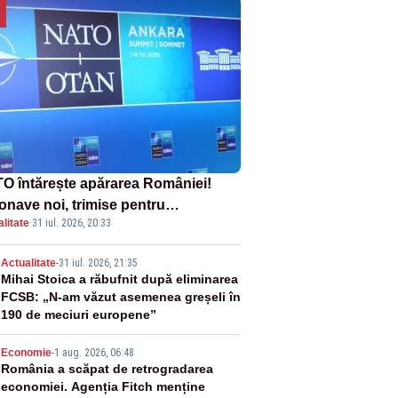
O întărește apărarea României!
onave noi, trimise pentru
litate
·
31 iul. 2026, 20:33
erceptarea și distrugerea dronelor
2
Actualitate
-
31 iul. 2026, 21:35
Mihai Stoica a răbufnit după eliminarea
FCSB: „N-am văzut asemenea greșeli în
190 de meciuri europene”
3
Economie
-
1 aug. 2026, 06:48
România a scăpat de retrogradarea
economiei. Agenția Fitch menține