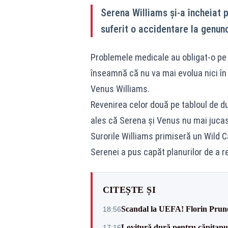
Serena Williams și-a încheiat 
suferit o accidentare la genunc
Problemele medicale au obligat-o pe 
înseamnă că nu va mai evolua nici în
Venus Williams.
Revenirea celor două pe tabloul de du
ales că Serena și Venus nu mai juca
Surorile Williams primiseră un Wild C
Serenei a pus capăt planurilor de a 
CITEȘTE ȘI
Scandal la UEFA! Florin Prune
18:56
Lovitură dură pentru căpitanul
17:16