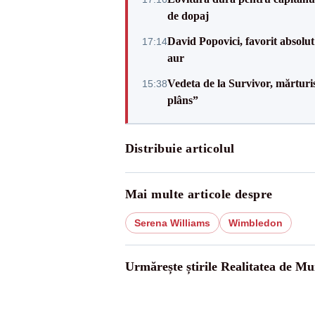
de dopaj
David Popovici, favorit absolut
17:14
aur
Vedeta de la Survivor, mărtur
15:38
plâns”
Distribuie articolul
Mai multe articole despre
Serena Williams
Wimbledon
Urmărește știrile Realitatea de Mu