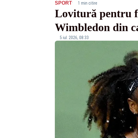
·
SPORT
1 min citire
Lovitură pentru fa
Wimbledon din ca
5 iul. 2026, 08:33