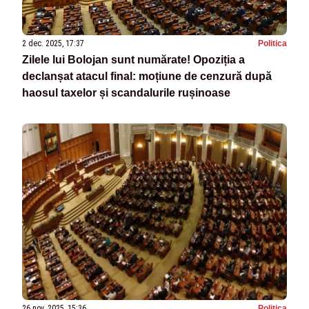
2 dec. 2025, 17:37
Politica
Zilele lui Bolojan sunt numărate! Opoziția a
declanșat atacul final: moțiune de cenzură după
haosul taxelor și scandalurile rușinoase
26 nov. 2025, 15:36
Politica