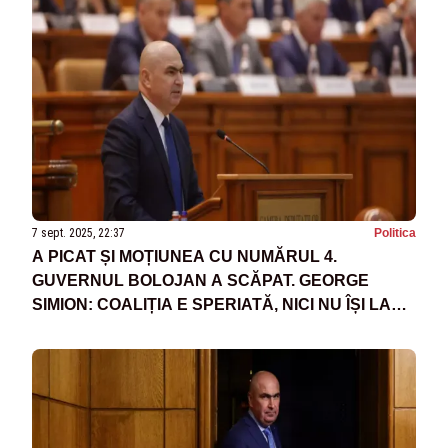
7 sept. 2025, 22:37
Politica
A PICAT ȘI MOȚIUNEA CU NUMĂRUL 4.
GUVERNUL BOLOJAN A SCĂPAT. GEORGE
SIMION: COALIȚIA E SPERIATĂ, NICI NU ÎȘI LASĂ
ALEȘII SĂ VOTEZE