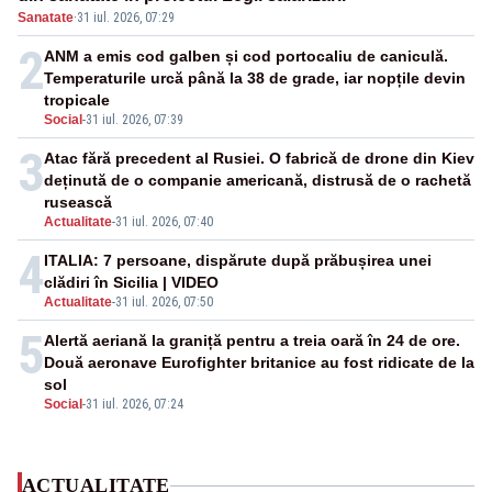
Sanatate
·
31 iul. 2026, 07:29
2
ANM a emis cod galben și cod portocaliu de caniculă.
Temperaturile urcă până la 38 de grade, iar nopțile devin
tropicale
Social
-
31 iul. 2026, 07:39
3
Atac fără precedent al Rusiei. O fabrică de drone din Kiev
deținută de o companie americană, distrusă de o rachetă
rusească
Actualitate
-
31 iul. 2026, 07:40
4
ITALIA: 7 persoane, dispărute după prăbușirea unei
clădiri în Sicilia | VIDEO
Actualitate
-
31 iul. 2026, 07:50
5
Alertă aeriană la graniță pentru a treia oară în 24 de ore.
Două aeronave Eurofighter britanice au fost ridicate de la
sol
Social
-
31 iul. 2026, 07:24
ACTUALITATE