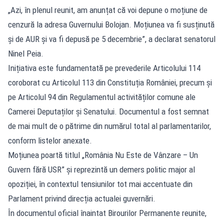
„Azi, în plenul reunit, am anunțat că voi depune o moțiune de
cenzură la adresa Guvernului Bolojan. Moțiunea va fi susținută
și de AUR și va fi depusă pe 5 decembrie”, a declarat senatorul
Ninel Peia.
Inițiativa este fundamentată pe prevederile Articolului 114
coroborat cu Articolul 113 din Constituția României, precum și
pe Articolul 94 din Regulamentul activităților comune ale
Camerei Deputaților și Senatului. Documentul a fost semnat
de mai mult de o pătrime din numărul total al parlamentarilor,
conform listelor anexate.
Moțiunea poartă titlul „România Nu Este de Vânzare – Un
Guvern fără USR” și reprezintă un demers politic major al
opoziției, în contextul tensiunilor tot mai accentuate din
Parlament privind direcția actualei guvernări.
În documentul oficial înaintat Birourilor Permanente reunite,