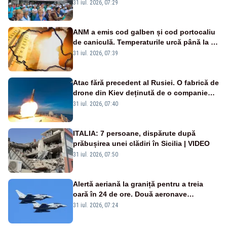
Legii salarizării
31 iul. 2026, 07:29
ANM a emis cod galben și cod portocaliu
de caniculă. Temperaturile urcă până la 38
de grade, iar nopțile devin tropicale
31 iul. 2026, 07:39
Atac fără precedent al Rusiei. O fabrică de
drone din Kiev deținută de o companie
americană, distrusă de o rachetă
31 iul. 2026, 07:40
rusească
ITALIA: 7 persoane, dispărute după
prăbușirea unei clădiri în Sicilia | VIDEO
31 iul. 2026, 07:50
Alertă aeriană la graniță pentru a treia
oară în 24 de ore. Două aeronave
Eurofighter britanice au fost ridicate de la
31 iul. 2026, 07:24
sol