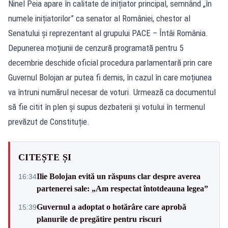
Ninel Peia apare în calitate de inițiator principal, semnând „în
numele inițiatorilor” ca senator al României, chestor al
Senatului și reprezentant al grupului PACE – Întâi România.
Depunerea moțiunii de cenzură programată pentru 5
decembrie deschide oficial procedura parlamentară prin care
Guvernul Bolojan ar putea fi demis, în cazul în care moțiunea
va întruni numărul necesar de voturi. Urmează ca documentul
să fie citit în plen și supus dezbaterii și votului în termenul
prevăzut de Constituție.
CITEȘTE ȘI
Ilie Bolojan evită un răspuns clar despre averea
16:34
partenerei sale: „Am respectat întotdeauna legea”
Guvernul a adoptat o hotărâre care aprobă
15:39
planurile de pregătire pentru riscuri