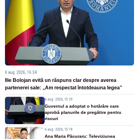
6 aug. 2026, 16:34
Ilie Bolojan evită un răspuns clar despre averea
partenerei sale: „Am respectat întotdeauna legea”
6 aug. 2026, 15:39
Guvernul a adoptat o hotărâre care
aprobă planurile de pregătire pentru
riscuri
6 aug. 2026, 15:18
Ana Maria Păcuraru: Televiziunea