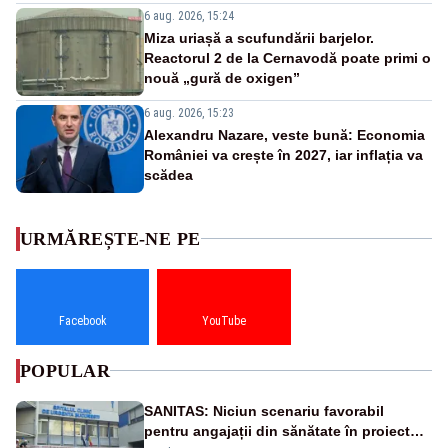
6 aug. 2026, 15:24
Miza uriașă a scufundării barjelor.
Reactorul 2 de la Cernavodă poate primi o
nouă „gură de oxigen”
6 aug. 2026, 15:23
Alexandru Nazare, veste bună: Economia
României va crește în 2027, iar inflația va
scădea
URMĂREȘTE-NE PE
Facebook
YouTube
POPULAR
SANITAS: Niciun scenariu favorabil
pentru angajații din sănătate în proiectul