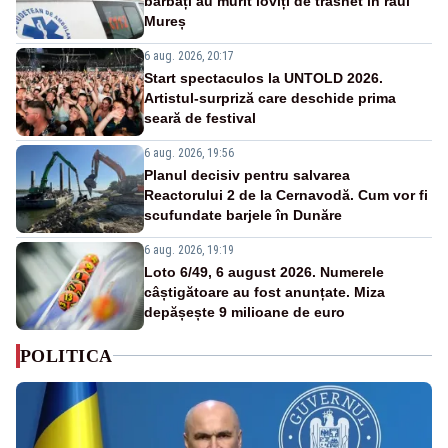
bărbați au murit loviți de trăsnet în râul
Mureș
6 aug. 2026, 20:17
Start spectaculos la UNTOLD 2026.
Artistul-surpriză care deschide prima
seară de festival
6 aug. 2026, 19:56
Planul decisiv pentru salvarea
Reactorului 2 de la Cernavodă. Cum vor fi
scufundate barjele în Dunăre
6 aug. 2026, 19:19
Loto 6/49, 6 august 2026. Numerele
câștigătoare au fost anunțate. Miza
depășește 9 milioane de euro
POLITICA