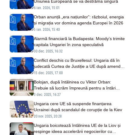
Uniunea Europeană se va destrăma singură
6 ian. 2026, 15:01
Orban anunță „era națiunilor”: războiul, energia
și migrația vor domina agenda Europei în 2026
5 ian. 2026, 15:40
Alarmă financiară la Budapesta: Moody’s trimite
capitala Ungariei în zona speculativă
30 dec. 2025, 16:32
Conflict deschis cu Bruxellesul: Ungaria dă în
judecată Curtea de Justiție a UE după amenda-
record pentru migrație
15 dec. 2025, 17:00
Bolojan, după întâlnirea cu Viktor Orban:
Trebuie să lucrăm împreună pentru a întări
interconectările de energie electrică între
3 dec. 2025, 16:27
România și Ungaria
Ungaria cere UE să suspende finanțarea
Ucrainei după scandalul de corupție de la Kiev
20 nov. 2025, 20:28
Ungaria boicotează întâlnirea UE de la Liov și
respinge ideea accelerării negocierilor cu