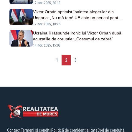
Ucraina
17 nov. 2025, 20:13
Viktor Orbán optimist înaintea alegerilor din
Ungaria: „Nu mă tem! UE este un pericol pentru
noi și ne șantajează”
17 nov. 2025, 18:26
Ucraina îi răspunde ironic lui Viktor Orban după
acuzațiile de corupție: „Costumul de zebră”
14 nov. 2025, 15:03
1
2
3
Contact
Termeni și condiții
Politică de confidențialitate
Cod de conduită