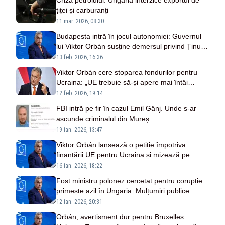
Criza petrolului: Ungaria interzice exportul de
țiței și carburanți
11 mar. 2026, 08:30
Budapesta intră în jocul autonomiei: Guvernul
lui Viktor Orbán susține demersul privind Ținutul
Secuiesc în fața UE
13 feb. 2026, 16:36
Viktor Orbán cere stoparea fondurilor pentru
Ucraina: „UE trebuie să-și apere mai întâi
propria economie”
12 feb. 2026, 19:14
FBI intră pe fir în cazul Emil Gânj. Unde s-ar
ascunde criminalul din Mureș
19 ian. 2026, 13:47
Viktor Orbán lansează o petiție împotriva
finanțării UE pentru Ucraina și mizează pe
alegerile din aprilie
16 ian. 2026, 18:22
Fost ministru polonez cercetat pentru corupție
primește azil în Ungaria. Mulțumiri publice
pentru Viktor Orban
12 ian. 2026, 20:31
Orbán, avertisment dur pentru Bruxelles: