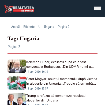
Acasă
Etichete
U
Ungaria
Pagina 2
Tag: Ungaria
Pagina 2
Kelemen Hunor, explicații după ce a fost
convocat la Budapesta: „Din UDMR nu mi-a
cerut nimeni demisia”
14 apr. 2026, 16:39
Peter Magyar, anunțul momentului după victoria
în alegerile din Ungaria: „Trebuie să schimbăm
regimul. Țara a fost preluată de către crima
13 apr. 2026, 15:57
organizată”
Trump a refuzat să comenteze rezultatul
alegerilor din Ungaria