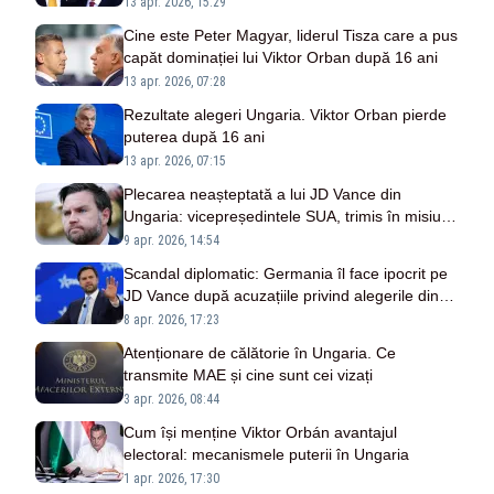
13 apr. 2026, 15:29
Cine este Peter Magyar, liderul Tisza care a pus
capăt dominației lui Viktor Orban după 16 ani
13 apr. 2026, 07:28
Rezultate alegeri Ungaria. Viktor Orban pierde
puterea după 16 ani
13 apr. 2026, 07:15
Plecarea neașteptată a lui JD Vance din
Ungaria: vicepreședintele SUA, trimis în misiune
crucială
9 apr. 2026, 14:54
Scandal diplomatic: Germania îl face ipocrit pe
JD Vance după acuzațiile privind alegerile din
Ungaria
8 apr. 2026, 17:23
Atenționare de călătorie în Ungaria. Ce
transmite MAE și cine sunt cei vizați
3 apr. 2026, 08:44
Cum își menține Viktor Orbán avantajul
electoral: mecanismele puterii în Ungaria
1 apr. 2026, 17:30