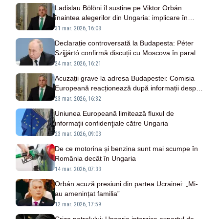
Ladislau Bölöni îl susține pe Viktor Orbán
înaintea alegerilor din Ungaria: implicare în
campania electorală
31 mar. 2026, 16:08
Declarație controversată la Budapesta: Péter
Szijjártó confirmă discuții cu Moscova în paralel
cu întâlnirile UE
24 mar. 2026, 16:21
Acuzații grave la adresa Budapestei: Comisia
Europeană reacționează după informații despre
scurgeri către Kremlin
23 mar. 2026, 16:32
Uniunea Europeană limitează fluxul de
informaţii confidenţiale către Ungaria
23 mar. 2026, 09:03
De ce motorina și benzina sunt mai scumpe în
România decât în Ungaria
14 mar. 2026, 07:33
Orbán acuză presiuni din partea Ucrainei: „Mi-
au amenințat familia”
12 mar. 2026, 17:59