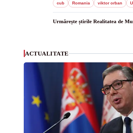
cub
Romania
viktor orban
U
Urmărește știrile Realitatea de Mu
ACTUALITATE