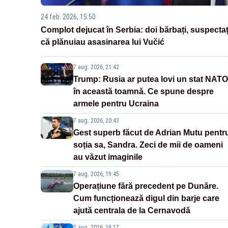
24 feb. 2026, 15:50
Complot dejucat în Serbia: doi bărbați, suspectaț
că plănuiau asasinarea lui Vučić
7 aug. 2026, 21:42
Trump: Rusia ar putea lovi un stat NATO
în această toamnă. Ce spune despre
armele pentru Ucraina
7 aug. 2026, 20:43
Gest superb făcut de Adrian Mutu pentr
soția sa, Sandra. Zeci de mii de oameni
au văzut imaginile
7 aug. 2026, 19:45
Operațiune fără precedent pe Dunăre.
Cum funcționează digul din barje care
ajută centrala de la Cernavodă
7 aug. 2026, 19:17