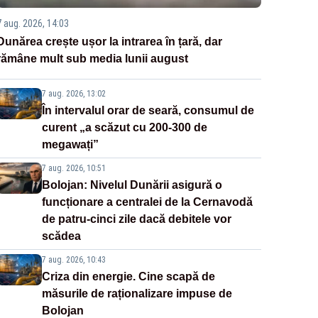
7 aug. 2026, 14:03
Dunărea crește ușor la intrarea în țară, dar
rămâne mult sub media lunii august
7 aug. 2026, 13:02
În intervalul orar de seară, consumul de
curent „a scăzut cu 200-300 de
megawați”
7 aug. 2026, 10:51
Bolojan: Nivelul Dunării asigură o
funcționare a centralei de la Cernavodă
de patru-cinci zile dacă debitele vor
scădea
7 aug. 2026, 10:43
Criza din energie. Cine scapă de
măsurile de raționalizare impuse de
Bolojan