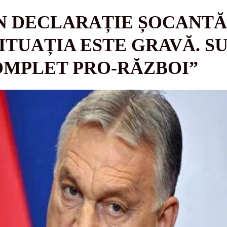
 DECLARAȚIE ȘOCANTĂ Î
SITUAȚIA ESTE GRAVĂ. S
OMPLET PRO-RĂZBOI”