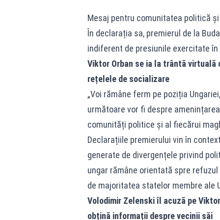
Mesaj pentru comunitatea politică și 
În declarația sa, premierul de la Bud
indiferent de presiunile exercitate în
Viktor Orban se ia la trântă virtuală
rețelele de socializare
„Voi rămâne ferm pe poziția Ungariei
următoare vor fi despre amenințarea r
comunități politice și al fiecărui ma
Declarațiile premierului vin în contex
generate de divergențele privind poli
ungar rămâne orientată spre refuzul sp
de majoritatea statelor membre ale U
Volodimir Zelenski îl acuză pe Vikto
obțină informații despre vecinii săi