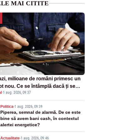
LE MAI CITITE
azi, milioane de români primesc un
pt nou. Ce se întâmplă dacă ți se
l
·
1 aug. 2026, 09:37
ică un produs
2
Politica
-
1 aug. 2026, 09:39
Piperea, semnal de alarmă. De ce este
bine să avem bani cash, în contextul
alertei energetice?
Actualitate
-
1 aug. 2026, 09:46