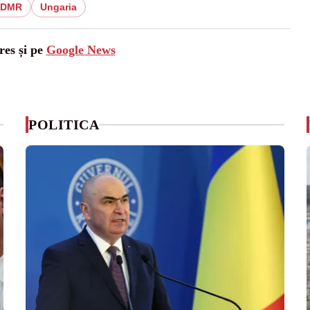
DMR
Ungaria
res și pe
Google News
POLITICA