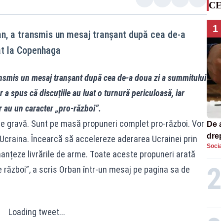
CE
1
an, a transmis un mesaj tranșant după cea de-a
at la Copenhaga
ansmis un mesaj tranșant după cea de-a doua zi a summitului
a spus că discuțiile au luat o turnură periculoasă, iar
r au un caracter „pro-război”.
te gravă. Sunt pe masă propuneri complet pro-război. Vor
De 
dre
Ucraina. Încearcă să accelereze aderarea Ucrainei prin
Socia
str
 finanțeze livrările de arme. Toate aceste propuneri arată
e război”, a scris Orban într-un mesaj pe pagina sa de
Loading tweet...