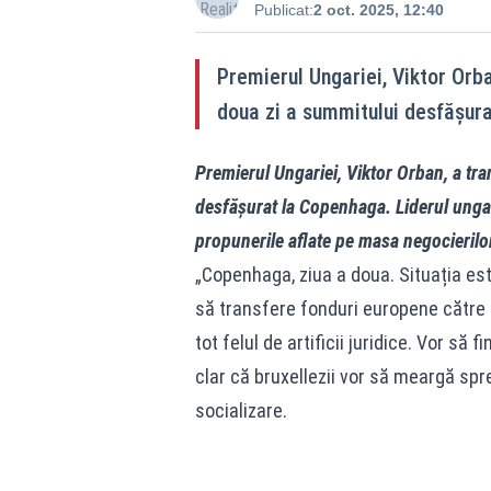
Publicat:
2 oct. 2025, 12:40
Premierul Ungariei, Viktor Orb
doua zi a summitului desfășur
Premierul Ungariei, Viktor Orban, a tr
desfășurat la Copenhaga. Liderul ungar 
propunerile aflate pe masa negocierilo
„Copenhaga, ziua a doua. Situația es
să transfere fonduri europene către 
tot felul de artificii juridice. Vor să
clar că bruxellezii vor să meargă spr
socializare.