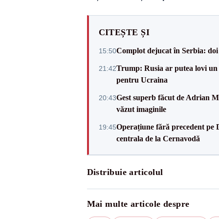
CITEȘTE ȘI
Complot dejucat în Serbia: doi 
15:50
Trump: Rusia ar putea lovi un
21:42
pentru Ucraina
Gest superb făcut de Adrian Mu
20:43
văzut imaginile
Operațiune fără precedent pe 
19:45
centrala de la Cernavodă
Distribuie articolul
Mai multe articole despre