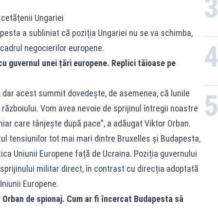
cetățenii Ungariei
apesta a subliniat că poziția Ungariei nu se va schimba,
 cadrul negocierilor europene.
 cu guvernul unei țări europene. Replici tăioase pe
, dar acest summit dovedește, de asemenea, că lunile
ăzboiului. Vom avea nevoie de sprijinul întregii noastre
ghiar care tânjește după pace”, a adăugat Viktor Orban.
tul tensiunilor tot mai mari dintre Bruxelles și Budapesta,
tica Uniunii Europene față de Ucraina. Poziția guvernului
rijinului militar direct, în contrast cu direcția adoptată
niunii Europene.
r Orban de spionaj. Cum ar fi încercat Budapesta să