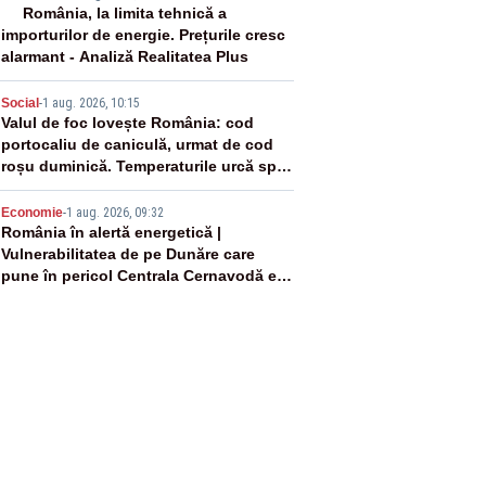
3
România, la limita tehnică a
importurilor de energie. Prețurile cresc
alarmant - Analiză Realitatea Plus
4
Social
-
1 aug. 2026, 10:15
Valul de foc lovește România: cod
portocaliu de caniculă, urmat de cod
roșu duminică. Temperaturile urcă spre
40°C
5
Economie
-
1 aug. 2026, 09:32
România în alertă energetică |
Vulnerabilitatea de pe Dunăre care
pune în pericol Centrala Cernavodă era
cunoscută de pe vremea lui Ceaușescu