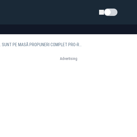
Schimba tema
VIKTOR ORBAN DECLARAȚIE ȘOCANTĂ ÎN A DOUA ZI DE SUMMIT: „SITUAȚIA ESTE GRAVĂ. SUNT PE MASĂ PROPUNERI COMPLET PRO-RĂZBOI”
Advertising