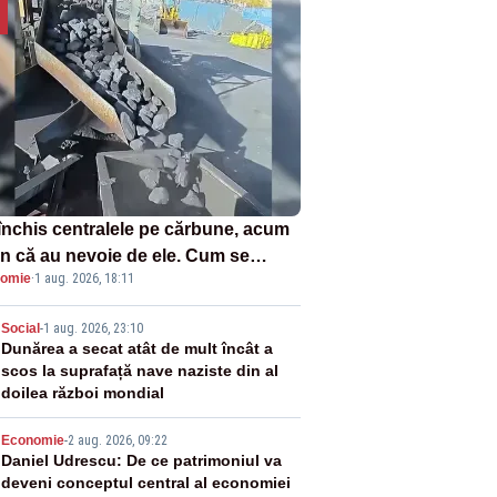
închis centralele pe cărbune, acum
n că au nevoie de ele. Cum se
omie
·
1 aug. 2026, 18:11
ează vina în plină criză energetică
2
Social
-
1 aug. 2026, 23:10
Dunărea a secat atât de mult încât a
scos la suprafață nave naziste din al
doilea război mondial
3
Economie
-
2 aug. 2026, 09:22
Daniel Udrescu: De ce patrimoniul va
deveni conceptul central al economiei