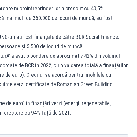
ordate microîntreprinderilor a crescut cu 40,5%.
ă mai mult de 360.000 de locuri de muncă, au fost
ONG-uri au fost finanțate de către BCR Social Finance.
 persoane și 5.500 de locuri de muncă.
turA’ a avut o pondere de aproximativ 42% din volumul
cordate de BCR în 2022, cu o valoarea totală a finanțărilor
ane de euro). Creditul se acordă pentru imobilele cu
cuințe verzi certificate de Romanian Green Building
e de euro) în finanțări verzi (energii regenerabile,
, în creștere cu 94% față de 2021.