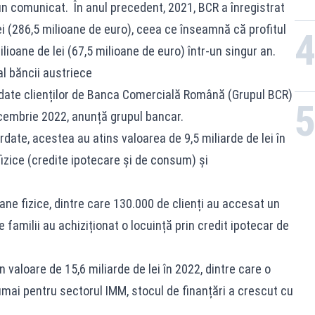
un comunicat. În anul precedent, 2021, BCR a înregistrat
lei (286,5 milioane de euro), ceea ce înseamnă că profitul
ioane de lei (67,5 milioane de euro) într-un singur an.
al băncii austriece
ordate clienților de Banca Comercială Română (Grupul BCR)
cembrie 2022, anunță grupul bancar.
date, acestea au atins valoarea de 9,5 miliarde de lei în
izice (credite ipotecare și de consum) și
ne fizice, dintre care 130.000 de clienți au accesat un
 familii au achiziționat o locuință prin credit ipotecar de
 valoare de 15,6 miliarde de lei în 2022, dintre care o
Numai pentru sectorul IMM, stocul de finanțări a crescut cu