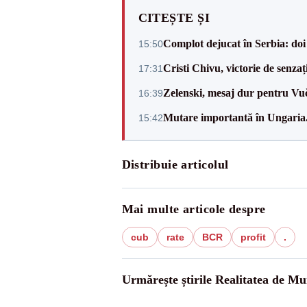
CITEȘTE ȘI
Complot dejucat în Serbia: doi 
15:50
Cristi Chivu, victorie de senzaț
17:31
Zelenski, mesaj dur pentru Vuč
16:39
Mutare importantă în Ungaria. 
15:42
Distribuie articolul
Mai multe articole despre
cub
rate
BCR
profit
.
Urmărește știrile Realitatea de Mu