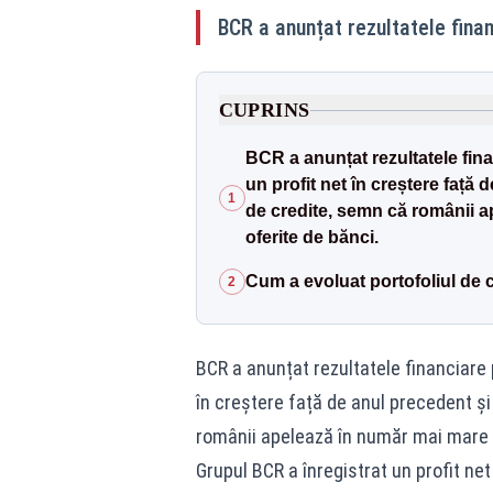
BCR a anunțat rezultatele finan
CUPRINS
BCR a anunțat rezultatele fin
un profit net în creștere față 
1
de credite, semn că românii ap
oferite de bănci.
Cum a evoluat portofoliul de c
2
BCR a anunțat rezultatele financiare 
în creștere față de anul precedent și 
românii apelează în număr mai mare la
Grupul BCR a înregistrat un profit net