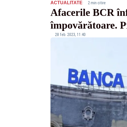
·
ACTUALITATE
2 min citire
Afacerile BCR înf
împovărătoare. Pr
28 feb. 2023, 11:40