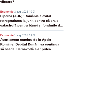
viitoare?
4
Economie
-
2 aug. 2026, 10:01
Piperea (AUR): România a evitat
retrogradarea la junk pentru că era o
catastrofă pentru bănci și fondurile de
pensii
5
Economie
-
1 aug. 2026, 18:08
Avertisment sumbru de la Apele
Române: Debitul Dunării va continua
să scadă. Cernavodă s-ar putea
închide în 4 zile