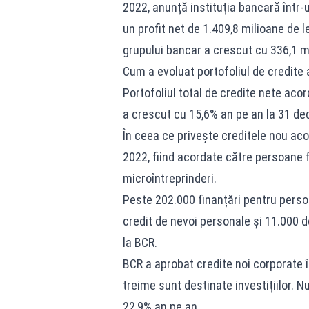
2022, anunță instituția bancară într-
un profit net de 1.409,8 milioane de 
grupului bancar a crescut cu 336,1 mil
Cum a evoluat portofoliul de credite 
Portofoliul total de credite nete ac
a crescut cu 15,6% an pe an la 31 de
În ceea ce privește creditele nou acor
2022, fiind acordate către persoane f
microîntreprinderi.
Peste 202.000 finanțări pentru persoa
credit de nevoi personale și 11.000 de
la BCR.
BCR a aprobat credite noi corporate în
treime sunt destinate investițiilor. 
22,9% an pe an.