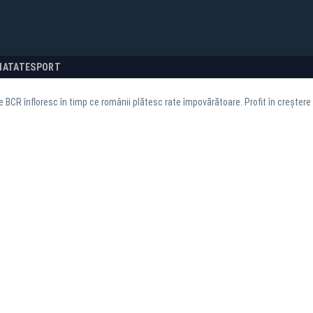
NATATE
SPORT
e BCR înfloresc în timp ce românii plătesc rate împovărătoare. Profit în creșter