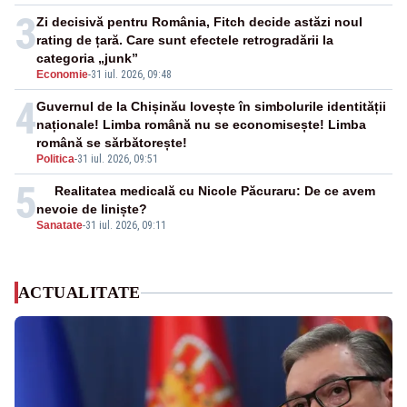
3
Zi decisivă pentru România, Fitch decide astăzi noul
rating de țară. Care sunt efectele retrogradării la
categoria „junk”
Economie
-
31 iul. 2026, 09:48
4
Guvernul de la Chișinău lovește în simbolurile identității
naționale! Limba română nu se economisește! Limba
română se sărbătorește!
Politica
-
31 iul. 2026, 09:51
5
Realitatea medicală cu Nicole Păcuraru: De ce avem
nevoie de liniște?
Sanatate
-
31 iul. 2026, 09:11
ACTUALITATE