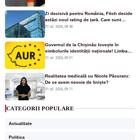
Zi decisivă pentru România, Fitch decide
astăzi noul rating de țară. Care sunt
efectele retrogradării la categoria „junk”
31 iul. 2026, 09:48
Guvernul de la Chișinău lovește în
simbolurile identității naționale! Limba
română nu se economisește! Limba
31 iul. 2026, 09:51
română se sărbătorește!
Realitatea medicală cu Nicole Păcuraru:
De ce avem nevoie de liniște?
31 iul. 2026, 09:11
CATEGORII POPULARE
Actualitate
Politica