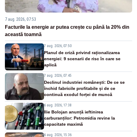
7 aug. 2026, 07:53
Facturile la energie ar putea crește cu până la 20% din
această toamnă
7 aug. 2026, 07:50
Planul de criză privind raționalizarea
energiei: 9 scenarii de risc în care se
aplică
7 aug. 2026, 07:45
Declinul industriei românești: De ce se
închid fabricile profitabile și de ce
continuă exodul forței de muncă
6 aug. 2026, 17:38
Ilie Bolojan anunță ieftinirea
carburanților: Petromidia revine la
capacitate maximă
6 aug. 2026, 15:36