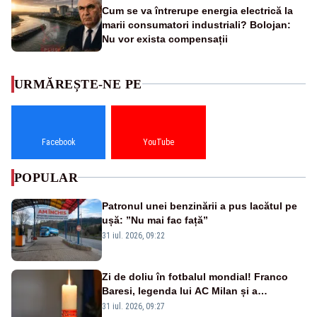
Cum se va întrerupe energia electrică la
marii consumatori industriali? Bolojan:
Nu vor exista compensații
URMĂREȘTE-NE PE
Facebook
YouTube
POPULAR
Patronul unei benzinării a pus lacătul pe
ușă: ”Nu mai fac față”
31 iul. 2026, 09:22
Zi de doliu în fotbalul mondial! Franco
Baresi, legenda lui AC Milan și a
naționalei Italiei, a murit
31 iul. 2026, 09:27