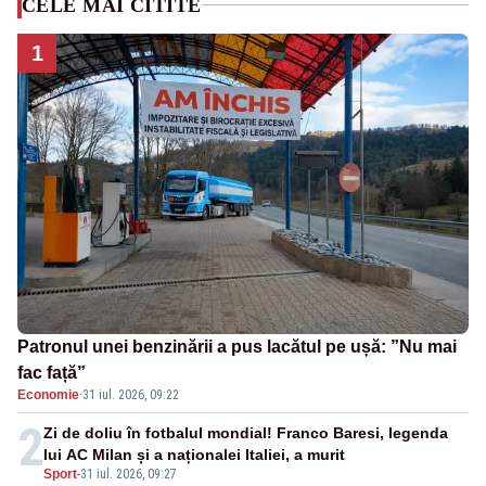
CELE MAI CITITE
1
Patronul unei benzinării a pus lacătul pe ușă: ”Nu mai
fac față”
Economie
·
31 iul. 2026, 09:22
2
Zi de doliu în fotbalul mondial! Franco Baresi, legenda
lui AC Milan și a naționalei Italiei, a murit
Sport
-
31 iul. 2026, 09:27