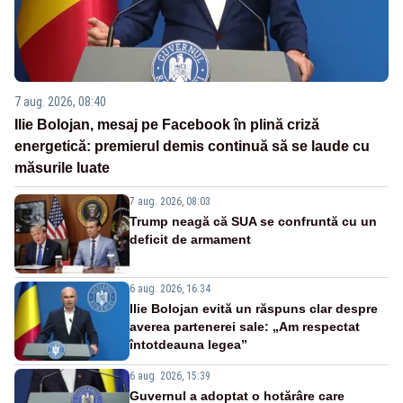
7 aug. 2026, 08:40
Ilie Bolojan, mesaj pe Facebook în plină criză
energetică: premierul demis continuă să se laude cu
măsurile luate
7 aug. 2026, 08:03
Trump neagă că SUA se confruntă cu un
deficit de armament
6 aug. 2026, 16:34
Ilie Bolojan evită un răspuns clar despre
averea partenerei sale: „Am respectat
întotdeauna legea”
6 aug. 2026, 15:39
Guvernul a adoptat o hotărâre care