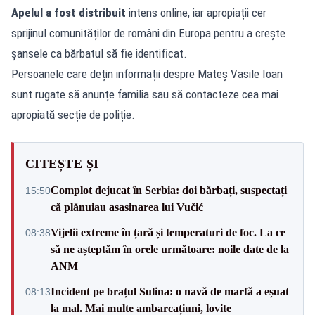
Apelul a fost distribuit
intens online, iar apropiații cer
sprijinul comunităților de români din Europa pentru a crește
șansele ca bărbatul să fie identificat.
Persoanele care dețin informații despre Mateș Vasile Ioan
sunt rugate să anunțe familia sau să contacteze cea mai
apropiată secție de poliție.
CITEȘTE ȘI
Complot dejucat în Serbia: doi bărbați, suspectați
15:50
că plănuiau asasinarea lui Vučić
Vijelii extreme în țară și temperaturi de foc. La ce
08:38
să ne așteptăm în orele următoare: noile date de la
ANM
Incident pe brațul Sulina: o navă de marfă a eșuat
08:13
la mal. Mai multe ambarcațiuni, lovite