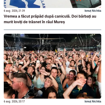
6 aug. 2026, 21:39
Ionuț Nichita
Vremea a făcut prăpăd după caniculă. Doi bărbați au
murit loviți de trăsnet în râul Mureș
6 aug. 2026, 20:17
Ionuț Nichita