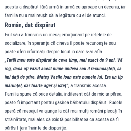
acesta a dispărut fără urmă în urmă cu aproape un deceniu, iar
familia nu a mai reușit să ia legătura cu el de atunci.
Român, dat dispărut
Fiul său a transmis un mesaj emoționant pe rețelele de
socializare, în speranța că cineva îl poate recunoaște sau
poate oferi informații despre locul în care s-ar afla.
„Tatăl meu este dispărut de ceva timp, mai exact de 9 ani. Vă
rog, dacă ați văzut acest nume undeva sau îl recunoașteți, să
îmi dați de știre. Mateș Vasile Ioan este numele lui. Era un tip
mărunțel, dar foarte ager și isteț”
, a transmis acesta.
Familia spune că orice detaliu, indiferent cât de mic ar părea,
poate fi important pentru găsirea bărbatului dispărut. Rudele
speră că mesajul va ajunge la cât mai mulți români plecați în
străinătate, mai ales că există posibilitatea ca acesta să fi
părăsit țara înainte de dispariție.