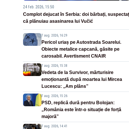
24 feb. 2026, 15:50
Complot dejucat în Serbia: doi bărbați, suspectaț
că plănuiau asasinarea lui Vučić
7 aug. 2026, 16:29
Pericol uriaș pe Autostrada Soarelui.
Obiecte metalice capcană, găsite pe
carosabil. Avertisment CNAIR
7 aug. 2026, 15:38
Vedeta de la Survivor, mărturisire
emoționantă după moartea lui Mircea
Lucescu: „Am plâns”
7 aug. 2026, 15:26
PSD, replică dură pentru Bolojan:
„România este într-o situație de forță
majoră”
7 aug. 2026, 14:41