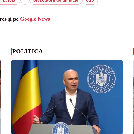
financiar
.
crescatorii de animale
cub
res și pe
Google News
POLITICA