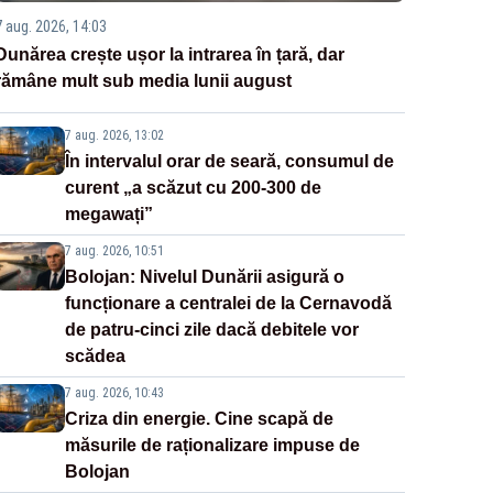
7 aug. 2026, 14:03
Dunărea crește ușor la intrarea în țară, dar
rămâne mult sub media lunii august
7 aug. 2026, 13:02
În intervalul orar de seară, consumul de
curent „a scăzut cu 200-300 de
megawați”
7 aug. 2026, 10:51
Bolojan: Nivelul Dunării asigură o
funcționare a centralei de la Cernavodă
de patru-cinci zile dacă debitele vor
scădea
7 aug. 2026, 10:43
Criza din energie. Cine scapă de
măsurile de raționalizare impuse de
Bolojan