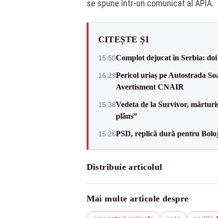
se spune într-un comunicat al APIA.
CITEȘTE ȘI
Complot dejucat în Serbia: doi 
15:50
Pericol uriaș pe Autostrada Soa
16:29
Avertisment CNAIR
Vedeta de la Survivor, mărtur
15:38
plâns”
PSD, replică dură pentru Boloj
15:26
Distribuie articolul
Mai multe articole despre