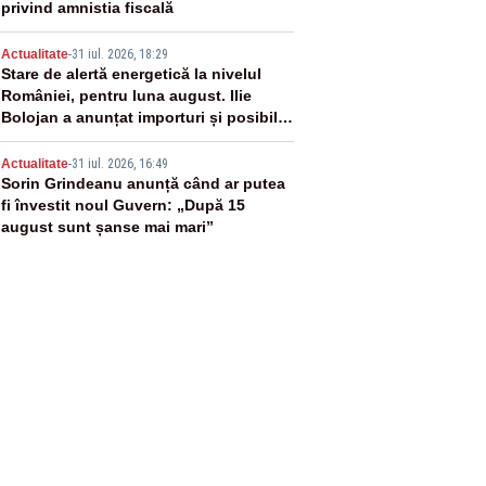
privind amnistia fiscală
4
Actualitate
-
31 iul. 2026, 18:29
Stare de alertă energetică la nivelul
României, pentru luna august. Ilie
Bolojan a anunțat importuri și posibile
restricții – VIDEO
5
Actualitate
-
31 iul. 2026, 16:49
Sorin Grindeanu anunță când ar putea
fi învestit noul Guvern: „După 15
august sunt șanse mai mari”