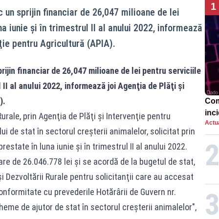
1
un sprijin financiar de 26,047 milioane de lei
na iunie şi în trimestrul II al anului 2022, informează
nţie pentru Agricultură (APIA).
ijin financiar de 26,047 milioane de lei pentru serviciile
l II al anului 2022, informează joi Agenţia de Plăţi şi
).
Com
inci
 Rurale, prin Agenţia de Plăţi şi Intervenţie pentru
Actua
Ope
i de stat în sectorul creşterii animalelor, solicitat prin
restate în luna iunie şi în trimestrul II al anului 2022.
re de 26.046.778 lei şi se acordă de la bugetul de stat,
 şi Dezvoltării Rurale pentru solicitanţii care au accesat
onformitate cu prevederile Hotărârii de Guvern nr.
heme de ajutor de stat în sectorul creşterii animalelor",