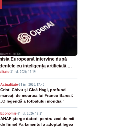
isia Europeană intervine după
dentele cu inteligența artificială.
litate
·
31 iul. 2026, 17:19
nAI și Anthropic, vizate
2
Actualitate
-
31 iul. 2026, 17:46
Cristi Chivu și Gică Hagi, profund
marcați de moartea lui Franco Baresi:
„O legendă a fotbalului mondial”
3
Economie
-
31 iul. 2026, 18:21
ANAF șterge datorii pentru zeci de mii
de firme! Parlamentul a adoptat legea