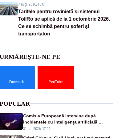
7 aug. 2026, 10:01
Tarifele pentru rovinietă și sistemul
TollRo se aplică de la 1 octombrie 2026.
Ce se schimbă pentru șoferi și
transportatori
URMĂREȘTE-NE PE
Facebook
YouTube
POPULAR
Comisia Europeană intervine după
incidentele cu inteligența artificială.
OpenAI și Anthropic, vizate
31 iul. 2026, 17:19