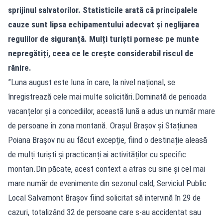
sprijinul salvatorilor. Statisticile arată că principalele
cauze sunt lipsa echipamentului adecvat și neglijarea
regulilor de siguranță. Mulți turiști pornesc pe munte
nepregătiți, ceea ce le crește considerabil riscul de
rănire.
”Luna august este luna în care, la nivel național, se
înregistrează cele mai multe solicitări.Dominată de perioada
vacanțelor și a concediilor, această lună a adus un număr mare
de persoane în zona montană. Orașul Brașov și Stațiunea
Poiana Brașov nu au făcut excepție, fiind o destinație aleasă
de mulți turiști și practicanți ai activităților cu specific
montan.Din păcate, acest context a atras cu sine și cel mai
mare număr de evenimente din sezonul cald, Serviciul Public
Local Salvamont Brașov fiind solicitat să intervină în 29 de
cazuri, totalizând 32 de persoane care s-au accidentat sau