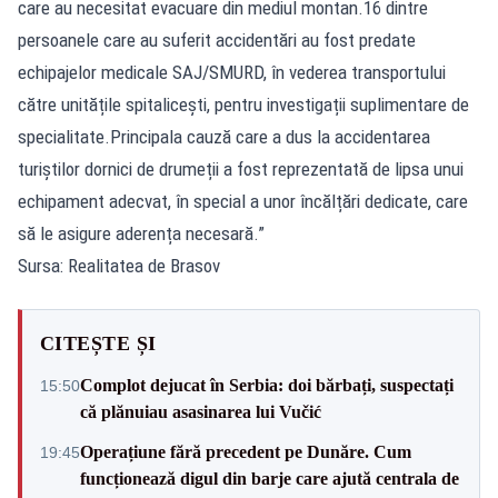
care au necesitat evacuare din mediul montan.16 dintre
persoanele care au suferit accidentări au fost predate
echipajelor medicale SAJ/SMURD, în vederea transportului
către unitățile spitalicești, pentru investigații suplimentare de
specialitate.Principala cauză care a dus la accidentarea
turiștilor dornici de drumeții a fost reprezentată de lipsa unui
echipament adecvat, în special a unor încălțări dedicate, care
să le asigure aderența necesară.”
Sursa: Realitatea de Brasov
CITEȘTE ȘI
Complot dejucat în Serbia: doi bărbați, suspectați
15:50
că plănuiau asasinarea lui Vučić
Operațiune fără precedent pe Dunăre. Cum
19:45
funcționează digul din barje care ajută centrala de