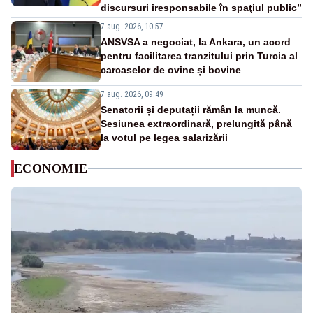
discursuri iresponsabile în spaţiul public”
7 aug. 2026, 10:57
ANSVSA a negociat, la Ankara, un acord
pentru facilitarea tranzitului prin Turcia al
carcaselor de ovine și bovine
7 aug. 2026, 09:49
Senatorii și deputații rămân la muncă.
Sesiunea extraordinară, prelungită până
la votul pe legea salarizării
ECONOMIE