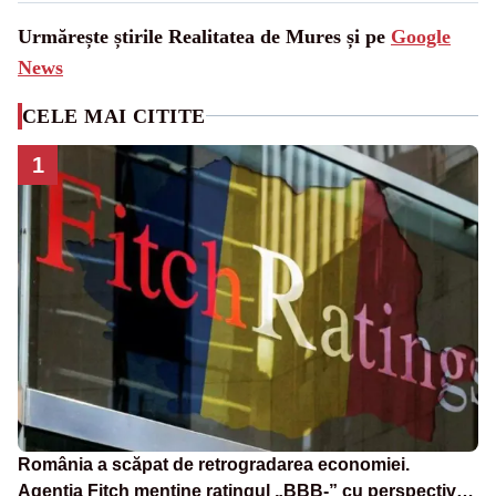
Urmărește știrile Realitatea de Mures și pe
Google
News
CELE MAI CITITE
1
România a scăpat de retrogradarea economiei.
Agenția Fitch menține ratingul „BBB-” cu perspectivă