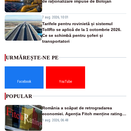
de raționalizare impuse de Bolojan
7 aug. 2026, 10:01
Tarifele pentru rovinietă și sistemul
TollRo se aplică de la 1 octombrie 2026.
Ce se schimbă pentru șoferi și
transportatori
URMĂREȘTE-NE PE
Facebook
YouTube
POPULAR
România a scăpat de retrogradarea
economiei. Agenția Fitch menține ratingul
„BBB-” cu perspectivă negativă
1 aug. 2026, 06:48