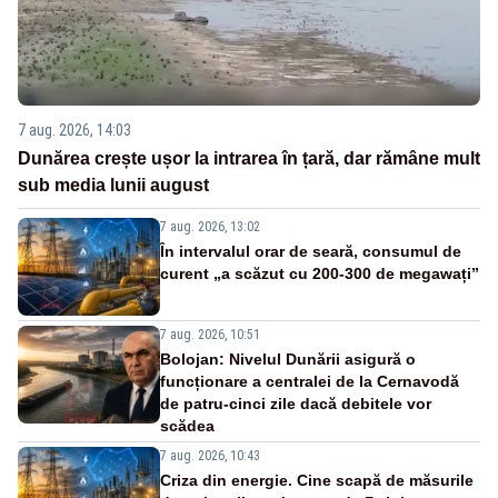
7 aug. 2026, 14:03
Dunărea crește ușor la intrarea în țară, dar rămâne mult
sub media lunii august
7 aug. 2026, 13:02
În intervalul orar de seară, consumul de
curent „a scăzut cu 200-300 de megawați”
7 aug. 2026, 10:51
Bolojan: Nivelul Dunării asigură o
funcționare a centralei de la Cernavodă
de patru-cinci zile dacă debitele vor
scădea
7 aug. 2026, 10:43
Criza din energie. Cine scapă de măsurile