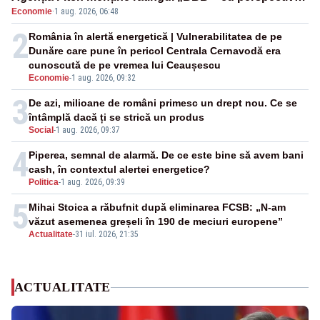
Economie
·
1 aug. 2026, 06:48
negativă
2
România în alertă energetică | Vulnerabilitatea de pe
Dunăre care pune în pericol Centrala Cernavodă era
cunoscută de pe vremea lui Ceaușescu
Economie
-
1 aug. 2026, 09:32
3
De azi, milioane de români primesc un drept nou. Ce se
întâmplă dacă ți se strică un produs
Social
-
1 aug. 2026, 09:37
4
Piperea, semnal de alarmă. De ce este bine să avem bani
cash, în contextul alertei energetice?
Politica
-
1 aug. 2026, 09:39
5
Mihai Stoica a răbufnit după eliminarea FCSB: „N-am
văzut asemenea greșeli în 190 de meciuri europene”
Actualitate
-
31 iul. 2026, 21:35
ACTUALITATE