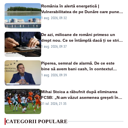
România în alertă energetică |
Vulnerabilitatea de pe Dunăre care pune
în pericol Centrala Cernavodă era
1 aug. 2026, 09:32
cunoscută de pe vremea lui Ceaușescu
De azi, milioane de români primesc un
drept nou. Ce se întâmplă dacă ți se strică
un produs
1 aug. 2026, 09:37
Piperea, semnal de alarmă. De ce este
bine să avem bani cash, în contextul
alertei energetice?
1 aug. 2026, 09:39
Mihai Stoica a răbufnit după eliminarea
FCSB: „N-am văzut asemenea greșeli în
190 de meciuri europene”
31 iul. 2026, 21:35
CATEGORII POPULARE