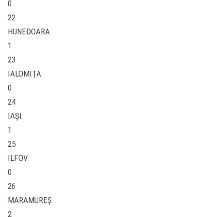
0
22
HUNEDOARA
1
23
IALOMIŢA
0
24
IAŞI
1
25
ILFOV
0
26
MARAMUREŞ
2