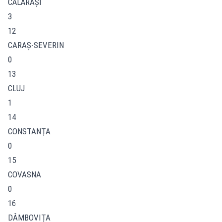
CĂLĂRAŞI
3
12
CARAŞ-SEVERIN
0
13
CLUJ
1
14
CONSTANŢA
0
15
COVASNA
0
16
DÂMBOVIŢA