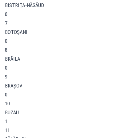
BISTRIŢA-NĂSĂUD
0
7
BOTOŞANI
0
8
BRĂILA
0
9
BRAŞOV
0
10
BUZĂU
1
11