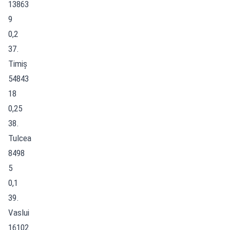
13863
9
0,2
37.
Timiș
54843
18
0,25
38.
Tulcea
8498
5
0,1
39.
Vaslui
16102