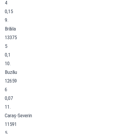
4
0,15
9.
Brăila
13375
5
0,1
10.
Buzău
12659
6
0,07
11.
Caraș-Severin
11591
5