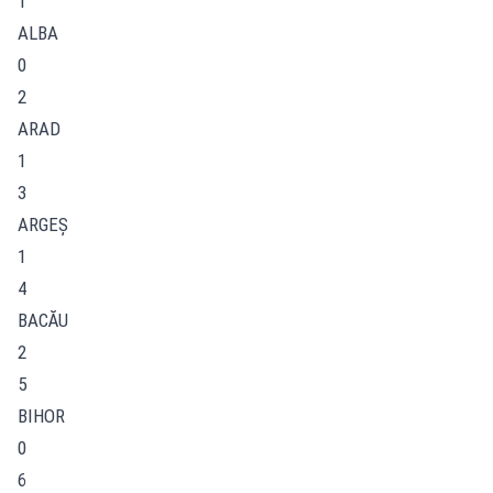
1
ALBA
0
2
ARAD
1
3
ARGEŞ
1
4
BACĂU
2
5
BIHOR
0
6