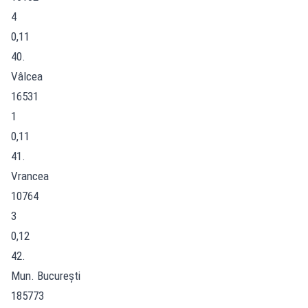
4
0,11
40.
Vâlcea
16531
1
0,11
41.
Vrancea
10764
3
0,12
42.
Mun. București
185773