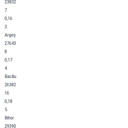
23832
7
0,16
3.
Argeș
27643
8
0,17
4.
Bacău
26382
16
0,18
5.
Bihor
29390