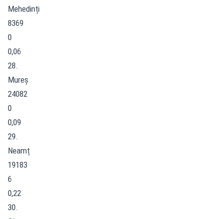
Mehedinți
8369
0
0,06
28.
Mureș
24082
0
0,09
29.
Neamț
19183
6
0,22
30.