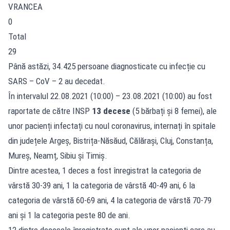
VRANCEA
0
Total
29
Până astăzi, 34.425 persoane diagnosticate cu infecție cu
SARS – CoV – 2 au decedat.
În intervalul 22.08.2021 (10:00) – 23.08.2021 (10:00) au fost
raportate de către INSP
13 decese
(5 bărbați și 8 femei), ale
unor pacienți infectați cu noul coronavirus, internați în spitale
din județele Argeș, Bistrița-Năsăud, Călărași, Cluj, Constanța,
Mureș, Neamț, Sibiu și Timiș.
Dintre acestea, 1 deces a fost înregistrat la categoria de
vârstă 30-39 ani, 1 la categoria de vârstă 40-49 ani, 6 la
categoria de vârstă 60-69 ani, 4 la categoria de vârstă 70-79
ani și 1 la categoria peste 80 de ani.
12 dintre decesele înregistrate sunt ale unor pacienți care au