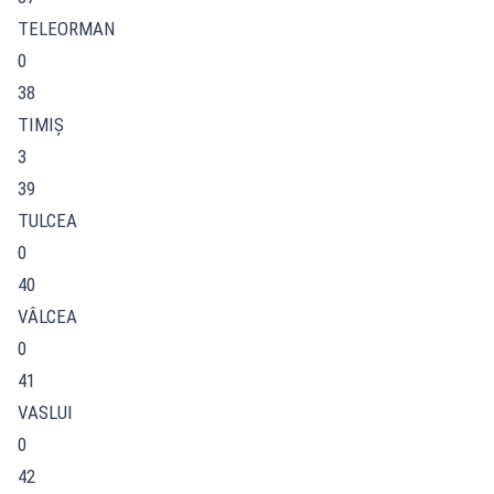
TELEORMAN
0
38
TIMIŞ
3
39
TULCEA
0
40
VÂLCEA
0
41
VASLUI
0
42