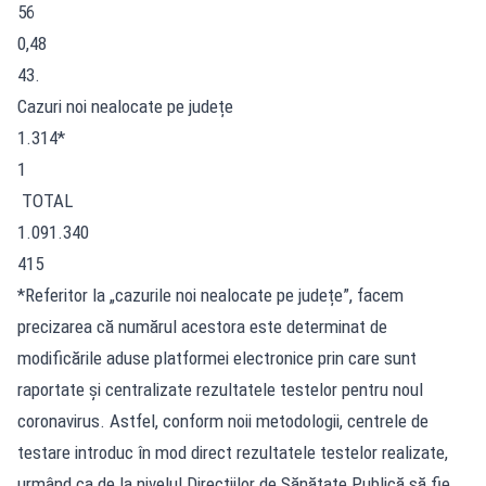
56
0,48
43.
Cazuri noi nealocate pe județe
1.314*
1
TOTAL
1.091.340
415
*Referitor la „cazurile noi nealocate pe județe”, facem
precizarea că numărul acestora este determinat de
modificările aduse platformei electronice prin care sunt
raportate și centralizate rezultatele testelor pentru noul
coronavirus. Astfel, conform noii metodologii, centrele de
testare introduc în mod direct rezultatele testelor realizate,
urmând ca de la nivelul Direcțiilor de Sănătate Publică să fie