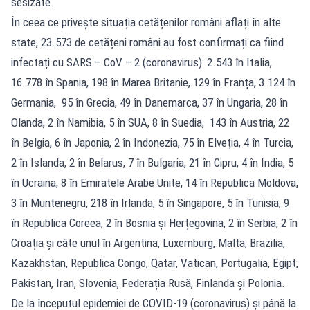
sesizate.
În ceea ce privește situația cetățenilor români aflați în alte
state, 23.573 de cetățeni români au fost confirmați ca fiind
infectați cu SARS – CoV – 2 (coronavirus): 2.543 în Italia,
16.778 în Spania, 198 în Marea Britanie, 129 în Franța, 3.124 în
Germania, 95 în Grecia, 49 în Danemarca, 37 în Ungaria, 28 în
Olanda, 2 în Namibia, 5 în SUA, 8 în Suedia, 143 în Austria, 22
în Belgia, 6 în Japonia, 2 în Indonezia, 75 în Elveția, 4 în Turcia,
2 în Islanda, 2 în Belarus, 7 în Bulgaria, 21 în Cipru, 4 în India, 5
în Ucraina, 8 în Emiratele Arabe Unite, 14 în Republica Moldova,
3 în Muntenegru, 218 în Irlanda, 5 în Singapore, 5 în Tunisia, 9
în Republica Coreea, 2 în Bosnia și Herțegovina, 2 în Serbia, 2 în
Croația și câte unul în Argentina, Luxemburg, Malta, Brazilia,
Kazakhstan, Republica Congo, Qatar, Vatican, Portugalia, Egipt,
Pakistan, Iran, Slovenia, Federația Rusă, Finlanda și Polonia.
De la începutul epidemiei de COVID-19 (coronavirus) și până la