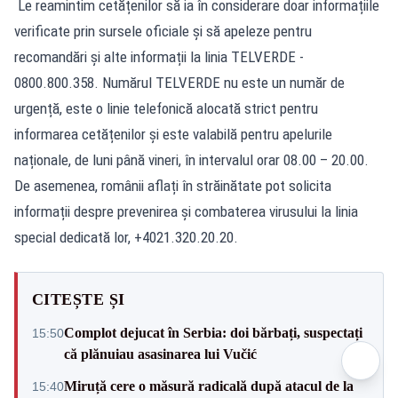
Le reamintim cetățenilor să ia în considerare doar informațiile
verificate prin sursele oficiale și să apeleze pentru
recomandări și alte informații la linia TELVERDE -
0800.800.358. Numărul TELVERDE nu este un număr de
urgență, este o linie telefonică alocată strict pentru
informarea cetățenilor și este valabilă pentru apelurile
naționale, de luni până vineri, în intervalul orar 08.00 – 20.00.
De asemenea, românii aflați în străinătate pot solicita
informații despre prevenirea și combaterea virusului la linia
special dedicată lor, +4021.320.20.20.
CITEȘTE ȘI
Complot dejucat în Serbia: doi bărbați, suspectați
15:50
că plănuiau asasinarea lui Vučić
Miruță cere o măsură radicală după atacul de la
15:40