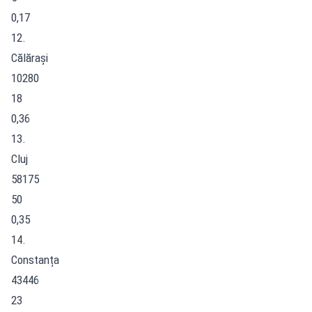
0,17
12.
Călărași
10280
18
0,36
13.
Cluj
58175
50
0,35
14.
Constanța
43446
23