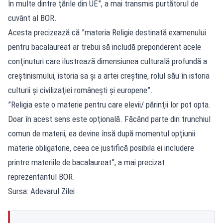
în multe dintre ţările din UE”, a mai transmis purtătorul de
cuvânt al BOR.
Acesta precizează că ”materia Religie destinată examenului
pentru bacalaureat ar trebui să includă preponderent acele
conţinuturi care ilustrează dimensiunea culturală profundă a
creştinismului, istoria sa şi a artei creştine, rolul său în istoria
culturii şi civilizaţiei româneşti şi europene”.
”Religia este o materie pentru care elevii/ părinţii lor pot opta.
Doar în acest sens este opţională. Făcând parte din trunchiul
comun de materii, ea devine însă după momentul opţiunii
materie obligatorie, ceea ce justifică posibila ei includere
printre materiile de bacalaureat”, a mai precizat
reprezentantul BOR.
Sursa: Adevarul Zilei