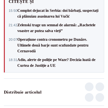
CITEȘTE ȘI
Complot dejucat în Serbia: doi bărbați, suspectați
15:50
că plănuiau asasinarea lui Vučić
Zelenski trage un semnal de alarmă: „Rachetele
21:42
voastre ar putea salva vieți”
Operațiune contra cronometru pe Dunăre.
20:07
Ultimele două barje sunt scufundate pentru
Cernavodă
Adio, alerte de poliție pe Waze? Decizia luată de
18:31
Curtea de Justiție a UE
Distribuie articolul