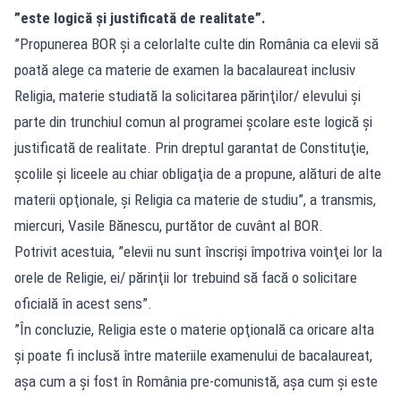
”este logică şi justificată de realitate”.
”Propunerea BOR şi a celorlalte culte din România ca elevii să
poată alege ca materie de examen la bacalaureat inclusiv
Religia, materie studiată la solicitarea părinţilor/ elevului şi
parte din trunchiul comun al programei şcolare este logică şi
justificată de realitate. Prin dreptul garantat de Constituţie,
şcolile şi liceele au chiar obligaţia de a propune, alături de alte
materii opţionale, şi Religia ca materie de studiu”, a transmis,
miercuri, Vasile Bănescu, purtător de cuvânt al BOR.
Potrivit acestuia, ”elevii nu sunt înscrişi împotriva voinţei lor la
orele de Religie, ei/ părinţii lor trebuind să facă o solicitare
oficială în acest sens”.
”În concluzie, Religia este o materie opţională ca oricare alta
şi poate fi inclusă între materiile examenului de bacalaureat,
aşa cum a şi fost în România pre-comunistă, aşa cum şi este