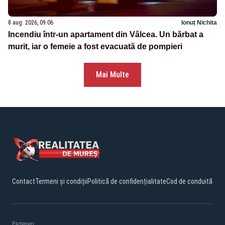
8 aug. 2026, 09:06
Ionuț Nichita
Incendiu într-un apartament din Vâlcea. Un bărbat a
murit, iar o femeie a fost evacuată de pompieri
Mai Multe
Contact
Termeni și condiții
Politică de confidențialitate
Cod de conduită
Parteneri: