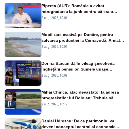
Piperea (AUR): România a evitat
retrogradarea la junk pentru că era o
catastrofă pentru bănci și fondurile de
2 aug. 2026, 10:01
pensii
Mobilizare masivă pe Dunăre, pentru
salvarea producției la Cernavodă. Armata
va detona o stâncă și va devia apa
2 aug. 2026, 10:07
fluviului - IMAGINI AERIENE
Dorina Barcari dă în vileag șmecheria
înghețării pensiilor. Sumele uriașe
pierdute de fiecare român
2 aug. 2026, 10:09
Mihai Chirica, atac devastator la adresa
progresiștilor lui Bolojan: Trebuie să
protejăm și natura, dar nu șținem omaneii
2 aug. 2026, 10:12
în stare permanentă de alertă
Daniel Udrescu: De ce patrimoniul va
deveni conceptul central al economiei