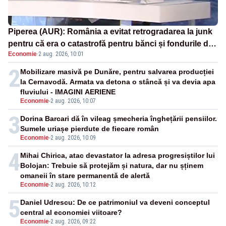
Piperea (AUR): România a evitat retrogradarea la junk
pentru că era o catastrofă pentru bănci și fondurile de
Economie
·
2 aug. 2026, 10:01
pensii
2
Mobilizare masivă pe Dunăre, pentru salvarea producției
la Cernavodă. Armata va detona o stâncă și va devia apa
fluviului - IMAGINI AERIENE
Economie
-
2 aug. 2026, 10:07
3
Dorina Barcari dă în vileag șmecheria înghețării pensiilor.
Sumele uriașe pierdute de fiecare român
Economie
-
2 aug. 2026, 10:09
4
Mihai Chirica, atac devastator la adresa progresiștilor lui
Bolojan: Trebuie să protejăm și natura, dar nu șținem
omaneii în stare permanentă de alertă
Economie
-
2 aug. 2026, 10:12
5
Daniel Udrescu: De ce patrimoniul va deveni conceptul
central al economiei viitoare?
Economie
-
2 aug. 2026, 09:22