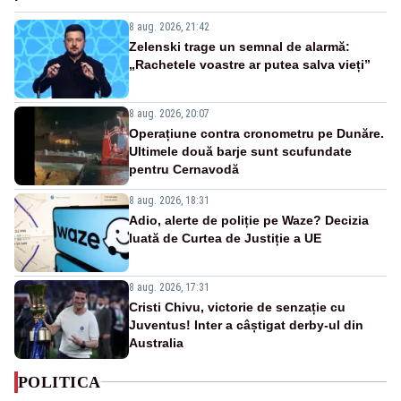
8 aug. 2026, 21:42
Zelenski trage un semnal de alarmă:
„Rachetele voastre ar putea salva vieți”
8 aug. 2026, 20:07
Operațiune contra cronometru pe Dunăre.
Ultimele două barje sunt scufundate
pentru Cernavodă
8 aug. 2026, 18:31
Adio, alerte de poliție pe Waze? Decizia
luată de Curtea de Justiție a UE
8 aug. 2026, 17:31
Cristi Chivu, victorie de senzație cu
Juventus! Inter a câștigat derby-ul din
Australia
POLITICA