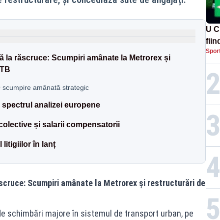
U C
fii
Spor
lă la răscruce: Scumpiri amânate la Metrorex și
STB
 O scumpire amânată strategic
spectrul analizei europene
olective și salarii compensatorii
itigiilor în lanț
ăscruce: Scumpiri amânate la Metrorex și restructurări de
 de schimbări majore în sistemul de transport urban, pe