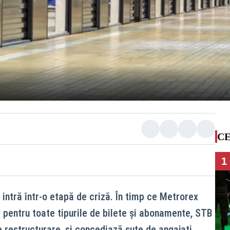
CE
1
 intră într-o etapă de criză. În timp ce Metrorex
 pentru toate tipurile de bilete și abonamente, STB
 restructurare, și concediază sute de angajați.