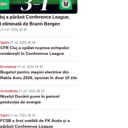
luj a părăsit Conference League,
nd eliminată de Brann Bergen
t
·
31 iul. 2026, 08:45
2
Sport
-
31 iul. 2026, 08:48
CFR Cluj a spălat ruşinea echipelor
româneşti în Conference League
3
Economie
-
31 iul. 2026, 08:49
Bugetul pentru mașini electrice din
Rabla Auto 2026, epuizat în doar 10 zile
4
Actualitate
-
31 iul. 2026, 08:50
Nivelul Dunării pune în pericol
producția de energie
5
Sport
-
31 iul. 2026, 08:42
FCSB a fost umilită de FK Auda și a
părăsit Conference League