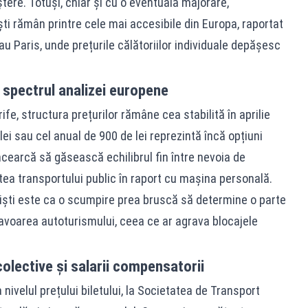
tere. Totuși, chiar și cu o eventuală majorare,
 rămân printre cele mai accesibile din Europa, raportat
u Paris, unde prețurile călătoriilor individuale depășesc
spectrul analizei europene
rife, structura prețurilor rămâne cea stabilită în aprilie
i sau cel anual de 900 de lei reprezintă încă opțiuni
ncearcă să găsească echilibrul fin între nevoia de
tea transportului public în raport cu mașina personală.
aliști este ca o scumpire prea bruscă să determine o parte
favoarea autoturismului, ceea ce ar agrava blocajele
olective și salarii compensatorii
nivelul prețului biletului, la Societatea de Transport