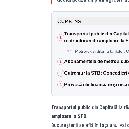
CUPRINS
Transportul public din Capita
1
restructurări de amploare la 
Metrorex și dilema tarifelor:
1.1
Abonamentele de metrou sub 
2
Cutremur la STB: Concedieri c
3
Provocările financiare și riscul l
4
Transportul public din Capitală la r
amploare la STB
Bucureștenii se află în fața unui val