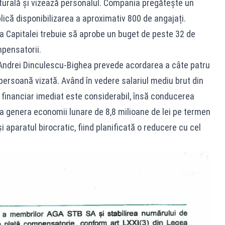
turală și vizează personalul. Compania pregătește un
ică disponibilizarea a aproximativ 800 de angajați.
ia Capitalei trebuie să aprobe un buget de peste 32 de
mpensatorii.
 Andrei Dinculescu-Bighea prevede acordarea a câte patru
persoană vizată. Având în vedere salariul mediu brut din
l financiar imediat este considerabil, însă conducerea
genera economii lunare de 8,8 milioane de lei pe termen
i aparatul birocratic, fiind planificată o reducere cu cel