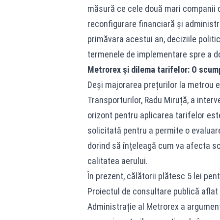
măsură ce cele două mari companii de
reconfigurare financiară și administ
primăvara acestui an, deciziile politi
termenele de implementare spre a do
Metrorex și dilema tarifelor: O scu
Deși majorarea prețurilor la metrou e
Transporturilor, Radu Miruță, a interv
orizont pentru aplicarea tarifelor est
solicitată pentru a permite o evaluar
dorind să înțeleagă cum va afecta scu
calitatea aerului.
În prezent, călătorii plătesc 5 lei pent
Proiectul de consultare publică aflat
Administrație al Metrorex a argument