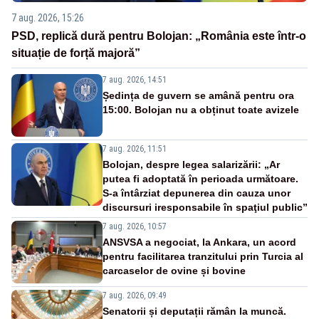
7 aug. 2026, 15:26
PSD, replică dură pentru Bolojan: „România este într-o
situație de forță majoră”
7 aug. 2026, 14:51
Ședința de guvern se amână pentru ora
15:00. Bolojan nu a obținut toate avizele
7 aug. 2026, 11:51
Bolojan, despre legea salarizării: „Ar
putea fi adoptată în perioada următoare.
S-a întârziat depunerea din cauza unor
discursuri iresponsabile în spaţiul public”
7 aug. 2026, 10:57
ANSVSA a negociat, la Ankara, un acord
pentru facilitarea tranzitului prin Turcia al
carcaselor de ovine și bovine
7 aug. 2026, 09:49
Senatorii și deputații rămân la muncă.