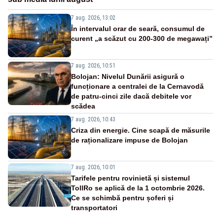
7 aug. 2026, 13:02
În intervalul orar de seară, consumul de
curent „a scăzut cu 200-300 de megawați”
7 aug. 2026, 10:51
Bolojan: Nivelul Dunării asigură o
funcționare a centralei de la Cernavodă
de patru-cinci zile dacă debitele vor
scădea
7 aug. 2026, 10:43
Criza din energie. Cine scapă de măsurile
de raționalizare impuse de Bolojan
7 aug. 2026, 10:01
Tarifele pentru rovinietă și sistemul
TollRo se aplică de la 1 octombrie 2026.
Ce se schimbă pentru șoferi și
transportatori