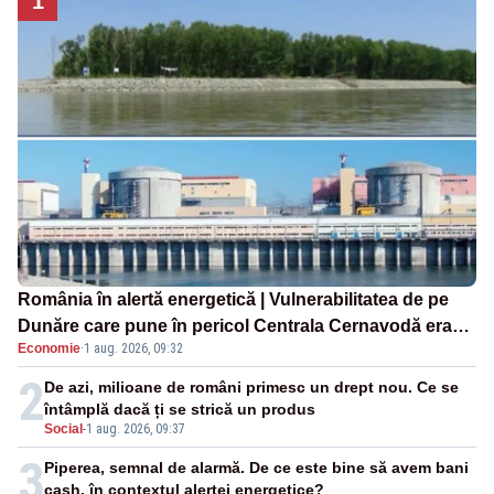
1
România în alertă energetică | Vulnerabilitatea de pe
Dunăre care pune în pericol Centrala Cernavodă era
Economie
·
1 aug. 2026, 09:32
cunoscută de pe vremea lui Ceaușescu
2
De azi, milioane de români primesc un drept nou. Ce se
întâmplă dacă ți se strică un produs
Social
-
1 aug. 2026, 09:37
3
Piperea, semnal de alarmă. De ce este bine să avem bani
cash, în contextul alertei energetice?