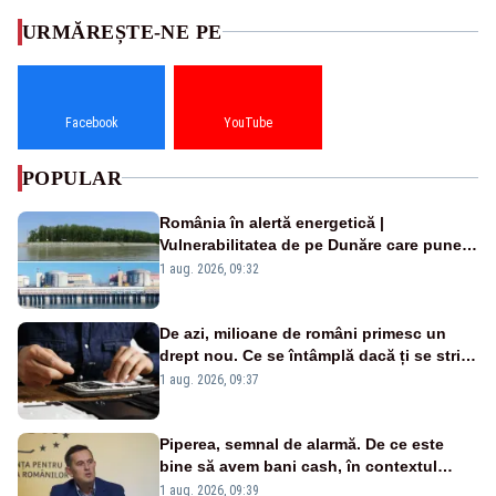
URMĂREȘTE-NE PE
Facebook
YouTube
POPULAR
România în alertă energetică |
Vulnerabilitatea de pe Dunăre care pune
în pericol Centrala Cernavodă era
1 aug. 2026, 09:32
cunoscută de pe vremea lui Ceaușescu
De azi, milioane de români primesc un
drept nou. Ce se întâmplă dacă ți se strică
un produs
1 aug. 2026, 09:37
Piperea, semnal de alarmă. De ce este
bine să avem bani cash, în contextul
alertei energetice?
1 aug. 2026, 09:39