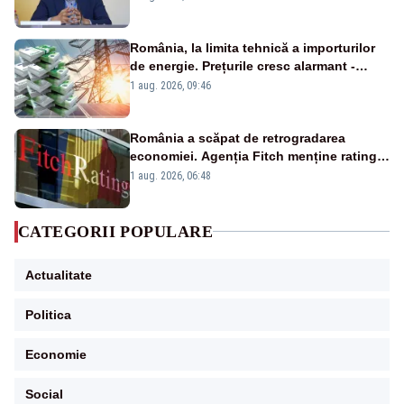
România, la limita tehnică a importurilor
de energie. Prețurile cresc alarmant -
Analiză Realitatea Plus
1 aug. 2026, 09:46
România a scăpat de retrogradarea
economiei. Agenția Fitch menține ratingul
„BBB-” cu perspectivă negativă
1 aug. 2026, 06:48
CATEGORII POPULARE
Actualitate
Politica
Economie
Social