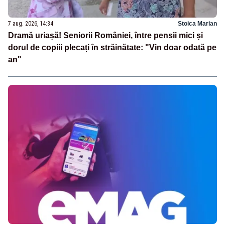
7 aug. 2026, 14:34
Stoica Marian
Dramă uriașă! Seniorii României, între pensii mici și
dorul de copiii plecați în străinătate: "Vin doar odată pe
an"