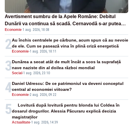
Avertisment sumbru de la Apele Române: Debitul
Dunării va continua să scadă. Cernavodă s-ar putea
Economie
·
1 aug. 2026, 18:08
închide în 4 zile
2
Au închis centralele pe cărbune, acum spun că au nevoie
de ele. Cum se pasează vina în plină criză energetică
Economie
-
1 aug. 2026, 18:11
3
Dunărea a secat atât de mult încât a scos la suprafață
nave naziste din al doilea război mondial
Social
-
1 aug. 2026, 23:10
4
Daniel Udrescu: De ce patrimoniul va deveni conceptul
central al economiei viitoare?
Economie
-
2 aug. 2026, 09:22
5
Lovitură după lovitură pentru blonda lui Coldea în
dosarul drogurilor. Alessia Păcuraru explică decizia
magistraților
Actualitate
-
1 aug. 2026, 14:39