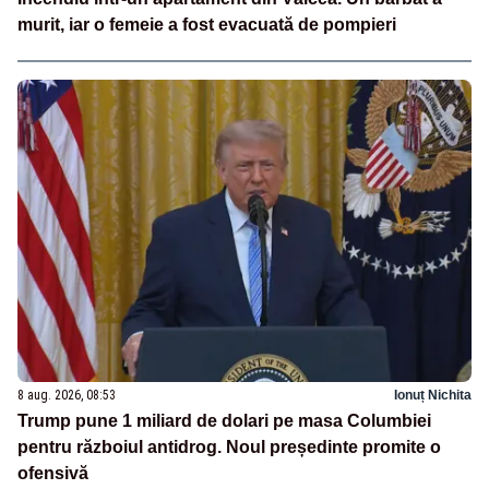
murit, iar o femeie a fost evacuată de pompieri
8 aug. 2026, 08:53
Ionuț Nichita
Trump pune 1 miliard de dolari pe masa Columbiei
pentru războiul antidrog. Noul președinte promite o
ofensivă