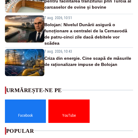
pentru facilitarea tranzitului prin Turcia al
carcaselor de ovine și bovine
7 aug. 2026, 10:51
Bolojan: Nivelul Dunării asigură o
funcționare a centralei de la Cernavodă
de patru-cinci zile dacă debitele vor
scădea
7 aug. 2026, 10:43
Criza din energie. Cine scapă de măsurile
de raționalizare impuse de Bolojan
URMĂREȘTE-NE PE
Facebook
YouTube
POPULAR