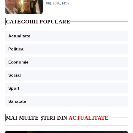
Păcuraru explică decizia magistraților
1 aug. 2026, 14:39
CATEGORII POPULARE
Actualitate
Politica
Economie
Social
Sport
Sanatate
MAI MULTE ȘTIRI DIN
ACTUALITATE