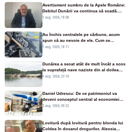
Avertisment sumbru de la Apele Române:
Debitul Dunării va continua să scadă.
Cernavodă s-ar putea închide în 4 zile
1 aug. 2026, 18:08
Au închis centralele pe cărbune, acum
spun că au nevoie de ele. Cum se
pasează vina în plină criză energetică
1 aug. 2026, 18:11
Dunărea a secat atât de mult încât a scos
la suprafață nave naziste din al doilea
război mondial
1 aug. 2026, 23:10
Daniel Udrescu: De ce patrimoniul va
deveni conceptul central al economiei
viitoare?
2 aug. 2026, 09:22
Lovitură după lovitură pentru blonda lui
Coldea în dosarul drogurilor. Alessia