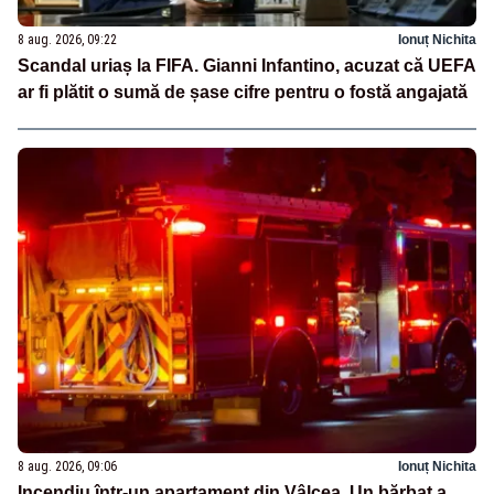
8 aug. 2026, 09:22
Ionuț Nichita
Scandal uriaș la FIFA. Gianni Infantino, acuzat că UEFA
ar fi plătit o sumă de șase cifre pentru o fostă angajată
8 aug. 2026, 09:06
Ionuț Nichita
Incendiu într-un apartament din Vâlcea. Un bărbat a