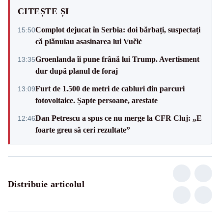
CITEȘTE ȘI
Complot dejucat în Serbia: doi bărbați, suspectați
15:50
că plănuiau asasinarea lui Vučić
Groenlanda îi pune frână lui Trump. Avertisment
13:35
dur după planul de foraj
Furt de 1.500 de metri de cabluri din parcuri
13:09
fotovoltaice. Șapte persoane, arestate
Dan Petrescu a spus ce nu merge la CFR Cluj: „E
12:46
foarte greu să ceri rezultate”
Distribuie articolul