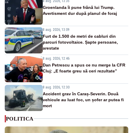
8 aug. 2026, 13:35
Groenlanda îi pune frână lui Trump.
Avertisment dur după planul de foraj
8 aug. 2026, 13:09
Furt de 1.500 de metri de cabluri din
parcuri fotovoltaice. Șapte persoane,
arestate
8 aug. 2026, 12:46
Dan Petrescu a spus ce nu merge la CFR
Cluj: „E foarte greu să ceri rezultate”
8 aug. 2026, 12:30
Accident grav în Caraș-Severin. Două
vehicule au luat foc, un șofer ar putea fi
mort
POLITICA