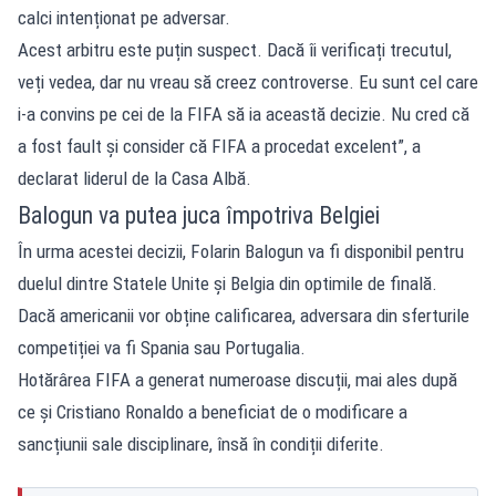
calci intenționat pe adversar.
Acest arbitru este puțin suspect. Dacă îi verificați trecutul,
veți vedea, dar nu vreau să creez controverse. Eu sunt cel care
i-a convins pe cei de la FIFA să ia această decizie. Nu cred că
a fost fault și consider că FIFA a procedat excelent”, a
declarat liderul de la Casa Albă.
Balogun va putea juca împotriva Belgiei
În urma acestei decizii, Folarin Balogun va fi disponibil pentru
duelul dintre Statele Unite și Belgia din optimile de finală.
Dacă americanii vor obține calificarea, adversara din sferturile
competiției va fi Spania sau Portugalia.
Hotărârea FIFA a generat numeroase discuții, mai ales după
ce și Cristiano Ronaldo a beneficiat de o modificare a
sancțiunii sale disciplinare, însă în condiții diferite.