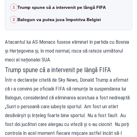
Trump spune că a intervenit pe lângă FIFA
1
Balogun va putea juca împotriva Belgiei
2
Atacantul lui AS Monaco fusese eliminat în partida cu Bosnia
și Herțegovina și, în mod normal, risca să rateze următorul
meci al naționalei SUA.
Trump spune că a intervenit pe lângă FIFA
Într-o declarație citată de Sky News, Donald Trump a afirmat
că i-a convins pe oficialii FIFA să renunțe la suspendarea lui
Balogun, considerând că eliminarea acestuia a fost nedreaptă.
„Sunt o persoană care iubește sportul. Am fost un atlet
desăvârșit și înțeleg foarte bine sportul. Nu a fost fault. Au
fost doi jucători care alergau cu viteză și s-au ciocnit. Nu poți
controla în acel moment fiecare mișcare astfel încât să-l