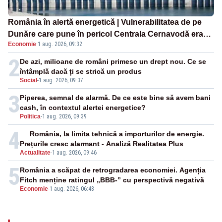
România în alertă energetică | Vulnerabilitatea de pe
Dunăre care pune în pericol Centrala Cernavodă era
Economie
·
1 aug. 2026, 09:32
cunoscută de pe vremea lui Ceaușescu
2
De azi, milioane de români primesc un drept nou. Ce se
întâmplă dacă ți se strică un produs
Social
-
1 aug. 2026, 09:37
3
Piperea, semnal de alarmă. De ce este bine să avem bani
cash, în contextul alertei energetice?
Politica
-
1 aug. 2026, 09:39
4
România, la limita tehnică a importurilor de energie.
Prețurile cresc alarmant - Analiză Realitatea Plus
Actualitate
-
1 aug. 2026, 09:46
5
România a scăpat de retrogradarea economiei. Agenția
Fitch menține ratingul „BBB-” cu perspectivă negativă
Economie
-
1 aug. 2026, 06:48