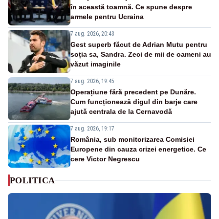
în această toamnă. Ce spune despre
armele pentru Ucraina
7 aug. 2026, 20:43
Gest superb făcut de Adrian Mutu pentru
soția sa, Sandra. Zeci de mii de oameni au
văzut imaginile
7 aug. 2026, 19:45
Operațiune fără precedent pe Dunăre.
Cum funcționează digul din barje care
ajută centrala de la Cernavodă
7 aug. 2026, 19:17
România, sub monitorizarea Comisiei
Europene din cauza crizei energetice. Ce
cere Victor Negrescu
POLITICA