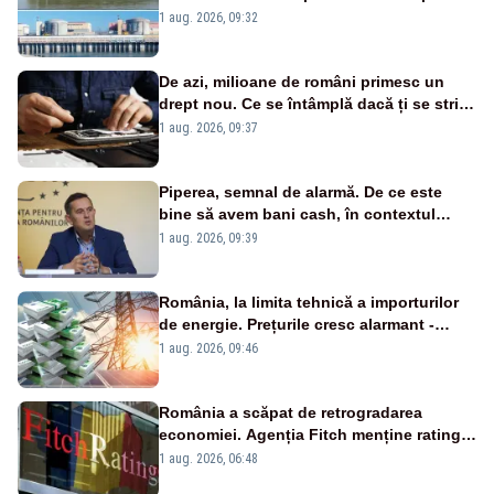
în pericol Centrala Cernavodă era
1 aug. 2026, 09:32
cunoscută de pe vremea lui Ceaușescu
De azi, milioane de români primesc un
drept nou. Ce se întâmplă dacă ți se strică
un produs
1 aug. 2026, 09:37
Piperea, semnal de alarmă. De ce este
bine să avem bani cash, în contextul
alertei energetice?
1 aug. 2026, 09:39
România, la limita tehnică a importurilor
de energie. Prețurile cresc alarmant -
Analiză Realitatea Plus
1 aug. 2026, 09:46
România a scăpat de retrogradarea
economiei. Agenția Fitch menține ratingul
„BBB-” cu perspectivă negativă
1 aug. 2026, 06:48