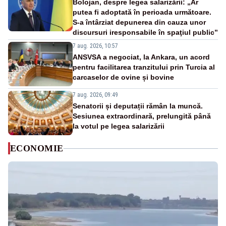
Bolojan, despre legea salarizării: „Ar
putea fi adoptată în perioada următoare.
S-a întârziat depunerea din cauza unor
discursuri iresponsabile în spaţiul public”
7 aug. 2026, 10:57
ANSVSA a negociat, la Ankara, un acord
pentru facilitarea tranzitului prin Turcia al
carcaselor de ovine și bovine
7 aug. 2026, 09:49
Senatorii și deputații rămân la muncă.
Sesiunea extraordinară, prelungită până
la votul pe legea salarizării
ECONOMIE