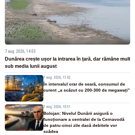
7 aug. 2026, 14:03
Dunărea crește ușor la intrarea în țară, dar rămâne mult
sub media lunii august
7 aug. 2026, 13:02
În intervalul orar de seară, consumul de
curent „a scăzut cu 200-300 de megawați”
7 aug. 2026, 10:51
Bolojan: Nivelul Dunării asigură o
funcționare a centralei de la Cernavodă
de patru-cinci zile dacă debitele vor
scădea