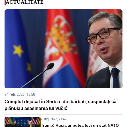
ACTUALITATE
24 feb. 2026, 15:50
Complot dejucat în Serbia: doi bărbați, suspectați că
plănuiau asasinarea lui Vučić
7 aug. 2026, 21:42
Trump: Rusia ar putea lovi un stat NATO