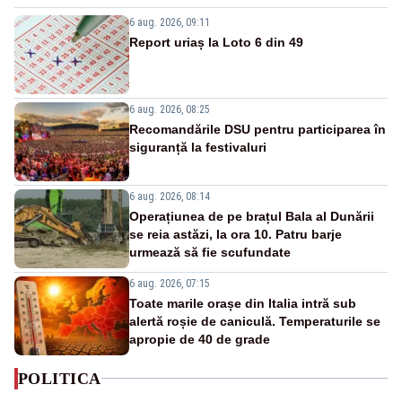
6 aug. 2026, 09:11
Report uriaș la Loto 6 din 49
6 aug. 2026, 08:25
Recomandările DSU pentru participarea în
siguranță la festivaluri
6 aug. 2026, 08:14
Operațiunea de pe brațul Bala al Dunării
se reia astăzi, la ora 10. Patru barje
urmează să fie scufundate
6 aug. 2026, 07:15
Toate marile orașe din Italia intră sub
alertă roșie de caniculă. Temperaturile se
apropie de 40 de grade
POLITICA