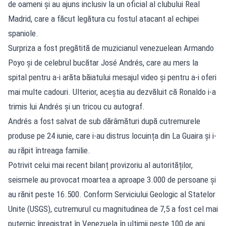
de oameni și au ajuns inclusiv la un oficial al clubului Real
Madrid, care a făcut legătura cu fostul atacant al echipei
spaniole.
Surpriza a fost pregătită de muzicianul venezuelean Armando
Poyo și de celebrul bucătar José Andrés, care au mers la
spital pentru a-i arăta băiatului mesajul video și pentru a-i oferi
mai multe cadouri. Ulterior, aceștia au dezvăluit că Ronaldo i-a
trimis lui Andrés și un tricou cu autograf.
Andrés a fost salvat de sub dărâmături după cutremurele
produse pe 24 iunie, care i-au distrus locuința din La Guaira și i-
au răpit întreaga familie.
Potrivit celui mai recent bilanț provizoriu al autorităților,
seismele au provocat moartea a aproape 3.000 de persoane și
au rănit peste 16.500. Conform Serviciului Geologic al Statelor
Unite (USGS), cutremurul cu magnitudinea de 7,5 a fost cel mai
puternic înregistrat în Venezuela în ultimii peste 100 de ani.