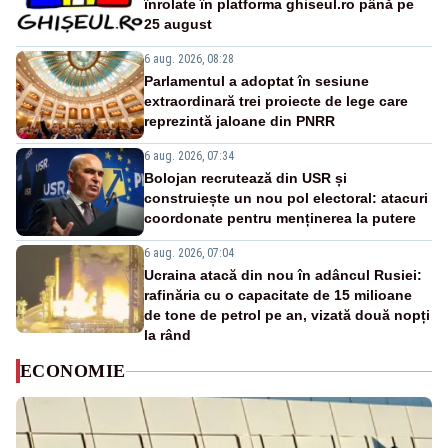
înrolate în platforma ghiseul.ro până pe
25 august
6 aug. 2026, 08:28
Parlamentul a adoptat în sesiune
extraordinară trei proiecte de lege care
reprezintă jaloane din PNRR
6 aug. 2026, 07:34
Bolojan recrutează din USR și
construiește un nou pol electoral: atacuri
coordonate pentru menținerea la putere
6 aug. 2026, 07:04
Ucraina atacă din nou în adâncul Rusiei:
rafinăria cu o capacitate de 15 milioane
de tone de petrol pe an, vizată două nopți
la rând
ECONOMIE