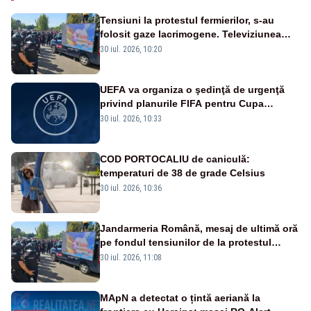
Tensiuni la protestul fermierilor, s-au
folosit gaze lacrimogene. Televiziunea
Poporului face apel la calm – LIVE TEXT
30 iul. 2026, 10:20
UEFA va organiza o şedinţă de urgenţă
privind planurile FIFA pentru Cupa
Mondială
30 iul. 2026, 10:33
COD PORTOCALIU de caniculă:
temperaturi de 38 de grade Celsius
30 iul. 2026, 10:36
Jandarmeria Română, mesaj de ultimă oră
pe fondul tensiunilor de la protestul
masiv al fermierilor - VIDEO
30 iul. 2026, 11:08
MApN a detectat o țintă aeriană la