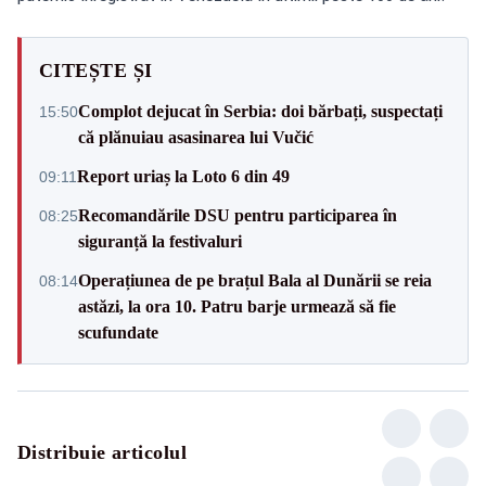
CITEȘTE ȘI
Complot dejucat în Serbia: doi bărbați, suspectați
15:50
că plănuiau asasinarea lui Vučić
Report uriaș la Loto 6 din 49
09:11
Recomandările DSU pentru participarea în
08:25
siguranță la festivaluri
Operațiunea de pe brațul Bala al Dunării se reia
08:14
astăzi, la ora 10. Patru barje urmează să fie
scufundate
Distribuie articolul