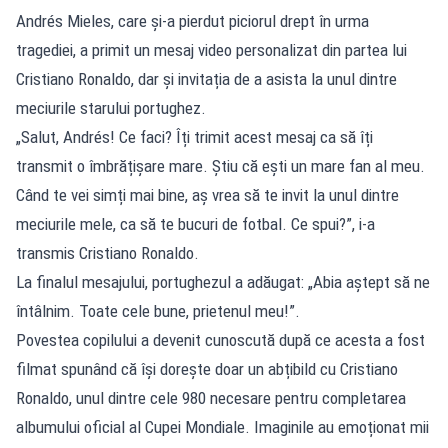
Andrés Mieles, care și-a pierdut piciorul drept în urma
tragediei, a primit un mesaj video personalizat din partea lui
Cristiano Ronaldo, dar și invitația de a asista la unul dintre
meciurile starului portughez.
„Salut, Andrés! Ce faci? Îți trimit acest mesaj ca să îți
transmit o îmbrățișare mare. Știu că ești un mare fan al meu.
Când te vei simți mai bine, aș vrea să te invit la unul dintre
meciurile mele, ca să te bucuri de fotbal. Ce spui?”, i-a
transmis Cristiano Ronaldo.
La finalul mesajului, portughezul a adăugat: „Abia aștept să ne
întâlnim. Toate cele bune, prietenul meu!”.
Povestea copilului a devenit cunoscută după ce acesta a fost
filmat spunând că își dorește doar un abțibild cu Cristiano
Ronaldo, unul dintre cele 980 necesare pentru completarea
albumului oficial al Cupei Mondiale. Imaginile au emoționat mii