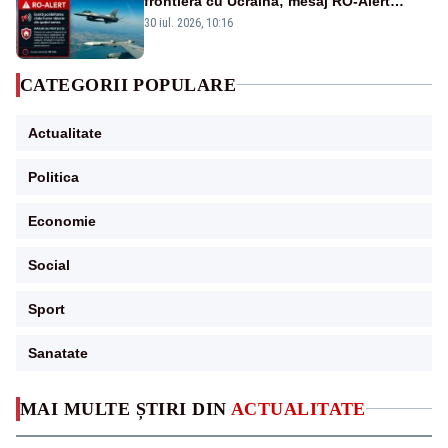
frontiera cu Ucraina; mesaj RO-Alert
transmis în județul Tulcea
30 iul. 2026, 10:16
CATEGORII POPULARE
Actualitate
Politica
Economie
Social
Sport
Sanatate
MAI MULTE ȘTIRI DIN
ACTUALITATE