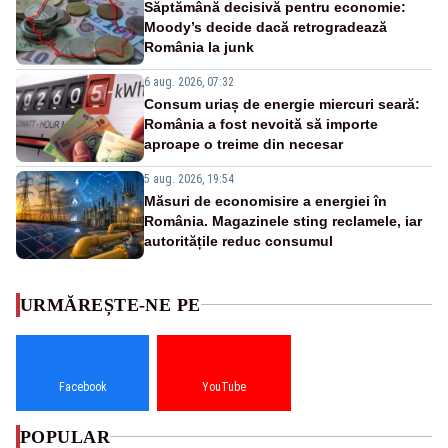
Săptămână decisivă pentru economie:
Moody’s decide dacă retrogradează
România la junk
6 aug. 2026, 07:32
Consum uriaș de energie miercuri seară:
România a fost nevoită să importe
aproape o treime din necesar
5 aug. 2026, 19:54
Măsuri de economisire a energiei în
România. Magazinele sting reclamele, iar
autoritățile reduc consumul
URMĂREȘTE-NE PE
Facebook
YouTube
POPULAR