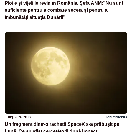
Ploile și vijeliile revin în România. Șefa ANM:”Nu sunt
suficiente pentru a combate seceta și pentru a
îmbunătăți situația Dunării”
5 aug. 2026, 20:19
Ionuț Nichita
Un fragment dintr-o rachetă SpaceX s-a prăbușit pe
Lună. Ce au aflat cercetătorii după impact