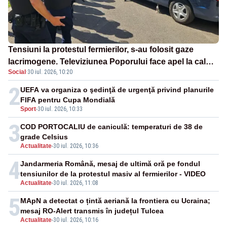
Tensiuni la protestul fermierilor, s-au folosit gaze
lacrimogene. Televiziunea Poporului face apel la calm
Social
·
30 iul. 2026, 10:20
– LIVE TEXT
2
UEFA va organiza o şedinţă de urgenţă privind planurile
FIFA pentru Cupa Mondială
Sport
-
30 iul. 2026, 10:33
3
COD PORTOCALIU de caniculă: temperaturi de 38 de
grade Celsius
Actualitate
-
30 iul. 2026, 10:36
4
Jandarmeria Română, mesaj de ultimă oră pe fondul
tensiunilor de la protestul masiv al fermierilor - VIDEO
Actualitate
-
30 iul. 2026, 11:08
5
MApN a detectat o țintă aeriană la frontiera cu Ucraina;
mesaj RO-Alert transmis în județul Tulcea
Actualitate
-
30 iul. 2026, 10:16