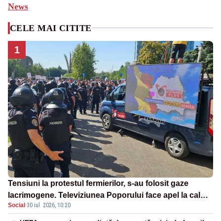
News
CELE MAI CITITE
1
Tensiuni la protestul fermierilor, s-au folosit gaze
lacrimogene. Televiziunea Poporului face apel la calm
Social
·
30 iul. 2026, 10:20
– LIVE TEXT