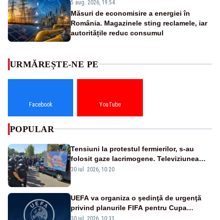
5 aug. 2026, 19:54
Măsuri de economisire a energiei în
România. Magazinele sting reclamele, iar
autoritățile reduc consumul
URMĂREȘTE-NE PE
Facebook
YouTube
POPULAR
Tensiuni la protestul fermierilor, s-au
folosit gaze lacrimogene. Televiziunea
Poporului face apel la calm – LIVE TEXT
30 iul. 2026, 10:20
UEFA va organiza o şedinţă de urgenţă
privind planurile FIFA pentru Cupa
Mondială
30 iul. 2026, 10:33