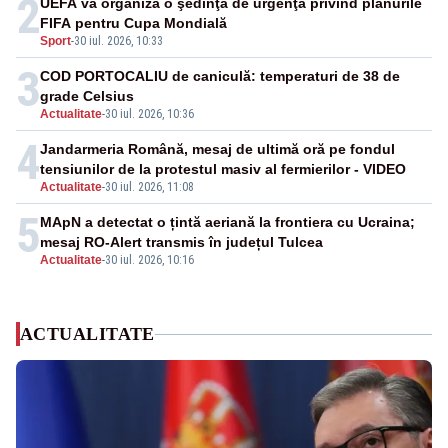
2
UEFA va organiza o şedinţă de urgenţă privind planurile
FIFA pentru Cupa Mondială
Sport
-
30 iul. 2026, 10:33
3
COD PORTOCALIU de caniculă: temperaturi de 38 de
grade Celsius
Actualitate
-
30 iul. 2026, 10:36
4
Jandarmeria Română, mesaj de ultimă oră pe fondul
tensiunilor de la protestul masiv al fermierilor - VIDEO
Actualitate
-
30 iul. 2026, 11:08
5
MApN a detectat o țintă aeriană la frontiera cu Ucraina;
mesaj RO-Alert transmis în județul Tulcea
Actualitate
-
30 iul. 2026, 10:16
ACTUALITATE