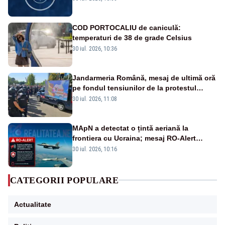
COD PORTOCALIU de caniculă:
temperaturi de 38 de grade Celsius
30 iul. 2026, 10:36
Jandarmeria Română, mesaj de ultimă oră
pe fondul tensiunilor de la protestul
masiv al fermierilor - VIDEO
30 iul. 2026, 11:08
MApN a detectat o țintă aeriană la
frontiera cu Ucraina; mesaj RO-Alert
transmis în județul Tulcea
30 iul. 2026, 10:16
CATEGORII POPULARE
Actualitate