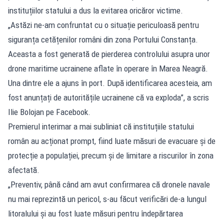
instituțiilor statului a dus la evitarea oricăror victime.
„Astăzi ne-am confruntat cu o situație periculoasă pentru
siguranța cetățenilor români din zona Portului Constanța.
Aceasta a fost generată de pierderea controlului asupra unor
drone maritime ucrainene aflate în operare în Marea Neagră.
Una dintre ele a ajuns în port. După identificarea acesteia, am
fost anunțați de autoritățile ucrainene că va exploda”, a scris
Ilie Bolojan pe Facebook.
Premierul interimar a mai subliniat că instituțiile statului
român au acționat prompt, fiind luate măsuri de evacuare și de
protecție a populației, precum și de limitare a riscurilor în zona
afectată.
„Preventiv, până când am avut confirmarea că dronele navale
nu mai reprezintă un pericol, s-au făcut verificări de-a lungul
litoralului și au fost luate măsuri pentru îndepărtarea