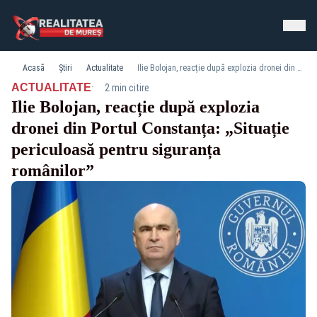
Acasă
Știri
Actualitate
Ilie Bolojan, reacție după explozia dronei din Portul Constanța: „Situație periculoasă pentru siguranța românilor”
·
ACTUALITATE
2 min citire
Ilie Bolojan, reacție după explozia
dronei din Portul Constanța: „Situație
periculoasă pentru siguranța
românilor”